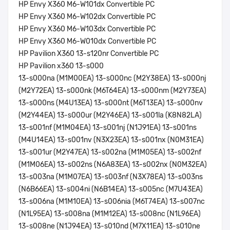
HP Envy X360 M6-W101dx Convertible PC
HP Envy X360 M6-W102dx Convertible PC
HP Envy X360 M6-W103dx Convertible PC
HP Envy X360 M6-W010dx Convertible PC
HP Pavilion X360 13-s120nr Convertible PC
HP Pavilion x360 13-s000
13-s000na (M1M00EA) 13-s000nc (M2Y38EA) 13-s000nj
(M2Y72EA) 13-s000nk (M6T64EA) 13-s000nm (M2Y73EA)
13-s000ns (M4U13EA) 13-s000nt (M6T13EA) 13-s000nv
(M2Y44EA) 13-s000ur (M2Y46EA) 13-s001la (K8N82LA)
13-s001nf (M1M04EA) 13-s001nj (N1J91EA) 13-s001ns
(M4U14EA) 13-s001nv (N3X23EA) 13-s001nx (N0M31EA)
13-s001ur (M2Y47EA) 13-s002na (M1M05EA) 13-s002nf
(M1M06EA) 13-s002ns (N6A83EA) 13-s002nx (N0M32EA)
13-s003na (M1M07EA) 13-s003nf (N3X78EA) 13-s003ns
(N6B66EA) 13-s004ni (N6B14EA) 13-s005nc (M7U43EA)
13-s006na (M1M10EA) 13-s006nia (M6T74EA) 13-s007nc
(N1L95EA) 13-s008na (M1M12EA) 13-s008nc (N1L96EA)
13-s008ne (N1J94EA) 13-s010nd (M7X11EA) 13-s010ne