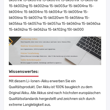
bk001nk 15-bk001ns 15-bk001nt 15-bk001nx 15-bk001ur
15-bk002ng 15-bk002nia 15-bk003ur 15-bk004na 15-
bk004nc 15-bk004no 15-bk004ur 15-bk005ne 15-
bk006na 15-bk007na 15-bk020wm 15-bk056na 15-
bk056sa 15-bk057na 15-bk057sa 15-bk060na 15-bk060sa
15-bk062na 15-bk062sa 15-bk102ng 15t-bk000
Wissenswertes:
Mit diesem Li-Ionen-Akku erwerben Sie ein
Qualitätsprodukt. Der Akku ist 100% baugleich zu dem
Original Akku. Alle Akkus sind nach höchsten europäischen
Qualitätsstandards hergestellt und zeichnen sich durch
extreme Langlebigkeit aus.