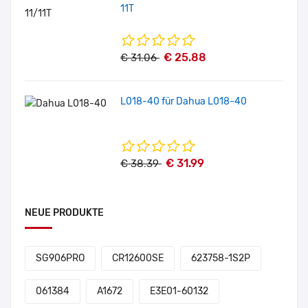
11T
€ 25.88
€ 31.06
L018-40 für Dahua L018-40
€ 31.99
€ 38.39
NEUE PRODUKTE
SG906PRO
CR12600SE
623758-1S2P
061384
A1672
E3E01-60132