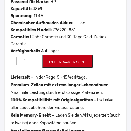
Passend für Marke:
HP
Kapazität:
48Wh
Spannung:
11.4V
Chemischer Aufbau des Akkus:
Li-ion
Kompatibles Modell:
796220-831
Garantie:
1 Jahr Garantie und 30-Tage Geld-Zurück-
Garantie!
Verfügbarkeit:
Auf Lager.
−
+
IN DEN WARENKORB
Lieferzeit
– In der Regel 5 - 15 Werktage.
Premium-Zellen mit extrem langer Lebensdauer
–
Maximale Leistung durch erstklassige Materialien.
100% Kompatibilität mit Originalgeräten
– Inklusive
aller Ladezubehöre der Erstausrüstung.
Kein Memory-Effekt
– Laden Sie den Akku jederzeit (auch
teilweise) ohne Kapazitätseinbußen.
Herstellerneue Klasse-A-Batterien
–