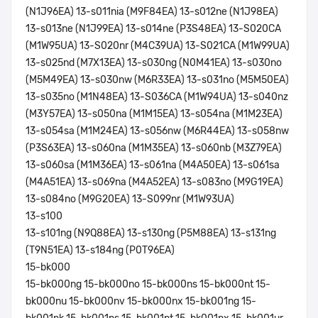
(N1J96EA) 13-s011nia (M9F84EA) 13-s012ne (N1J98EA)
13-s013ne (N1J99EA) 13-s014ne (P3S48EA) 13-S020CA
(M1W95UA) 13-S020nr (M4C39UA) 13-S021CA (M1W99UA)
13-s025nd (M7X13EA) 13-s030ng (N0M41EA) 13-s030no
(M5M49EA) 13-s030nw (M6R33EA) 13-s031no (M5M50EA)
13-s035no (M1N48EA) 13-S036CA (M1W94UA) 13-s040nz
(M3Y57EA) 13-s050na (M1M15EA) 13-s054na (M1M23EA)
13-s054sa (M1M24EA) 13-s056nw (M6R44EA) 13-s058nw
(P3S63EA) 13-s060na (M1M35EA) 13-s060nb (M3Z79EA)
13-s060sa (M1M36EA) 13-s061na (M4A50EA) 13-s061sa
(M4A51EA) 13-s069na (M4A52EA) 13-s083no (M9G19EA)
13-s084no (M9G20EA) 13-S099nr (M1W93UA)
13-s100
13-s101ng (N9Q88EA) 13-s130ng (P5M88EA) 13-s131ng
(T9N51EA) 13-s184ng (P0T96EA)
15-bk000
15-bk000ng 15-bk000no 15-bk000ns 15-bk000nt 15-
bk000nu 15-bk000nv 15-bk000nx 15-bk001ng 15-