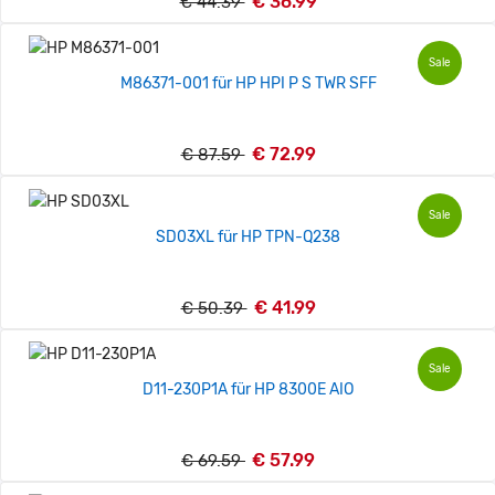
€ 36.99
€ 44.39
Sale
M86371-001 für HP HPI P S TWR SFF
€ 72.99
€ 87.59
Sale
SD03XL für HP TPN-Q238
€ 41.99
€ 50.39
Sale
D11-230P1A für HP 8300E AIO
€ 57.99
€ 69.59