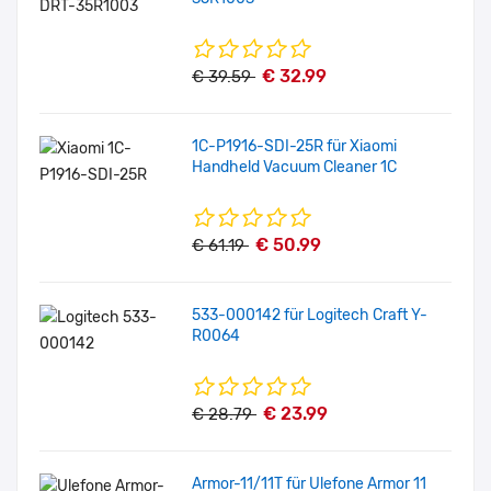
€ 32.99
€ 39.59
1C-P1916-SDI-25R für Xiaomi
Handheld Vacuum Cleaner 1C
€ 50.99
€ 61.19
533-000142 für Logitech Craft Y-
R0064
€ 23.99
€ 28.79
Armor-11/11T für Ulefone Armor 11