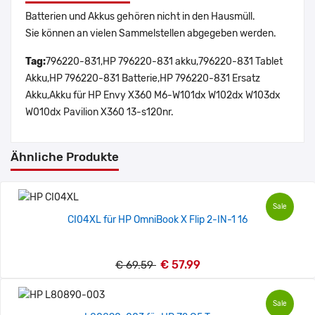
Batterien und Akkus gehören nicht in den Hausmüll.
Sie können an vielen Sammelstellen abgegeben werden.
Tag:
796220-831,HP 796220-831 akku,796220-831 Tablet
Akku,HP 796220-831 Batterie,HP 796220-831 Ersatz
Akku,Akku für HP Envy X360 M6-W101dx W102dx W103dx
W010dx Pavilion X360 13-s120nr.
Ähnliche Produkte
Sale
CI04XL für HP OmniBook X Flip 2-IN-1 16
€ 57.99
€ 69.59
Sale