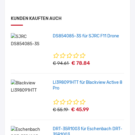
KUNDEN KAUFTEN AUCH
DS854085-3S für SJRC F11 Drone
€ 78.84
€ 94.61
LI398091HTT für Blackview Active 8
Pro
€ 45.99
€ 55.19
DRT-35R1003 für Eschenbach DRT-
35R1003