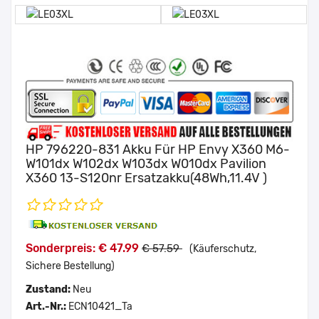
HP 796220-831 Akku Für HP Envy X360 M6-
W101dx W102dx W103dx W010dx Pavilion
X360 13-S120nr Ersatzakku(48Wh,11.4V )
Sonderpreis: € 47.99
€ 57.59
(Käuferschutz,
Sichere Bestellung)
Zustand:
Neu
Art.-Nr.:
ECN10421_Ta