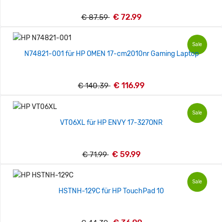
€ 72.99
€ 87.59
Sale
N74821-001 für HP OMEN 17-cm2010nr Gaming Laptop
€ 116.99
€ 140.39
Sale
VT06XL für HP ENVY 17-327ONR
€ 59.99
€ 71.99
Sale
HSTNH-129C für HP TouchPad 10