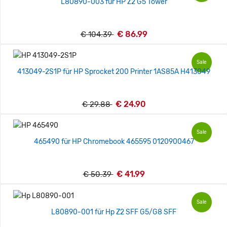
L80890-003 für HP Z2 G5 Tower
€ 86.99
€ 104.39
Sale
413049-2S1P für HP Sprocket 200 Printer 1AS85A H413049
€ 24.90
€ 29.88
Sale
465490 für HP Chromebook 465595 0120900467
€ 41.99
€ 50.39
Sale
L80890-001 für Hp Z2 SFF G5/G8 SFF