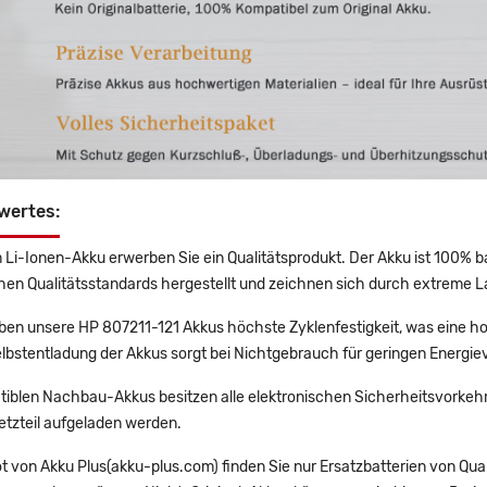
wertes:
 Li-Ionen-Akku erwerben Sie ein Qualitätsprodukt. Der Akku ist 100% b
en Qualitätsstandards hergestellt und zeichnen sich durch extreme La
en unsere HP 807211-121 Akkus höchste Zyklenfestigkeit, was eine ho
lbstentladung der Akkus sorgt bei Nichtgebrauch für geringen Energiev
tiblen Nachbau-Akkus besitzen alle elektronischen Sicherheitsvorkehr
etzteil aufgeladen werden.
t von Akku Plus(akku-plus.com) finden Sie nur Ersatzbatterien von Qu