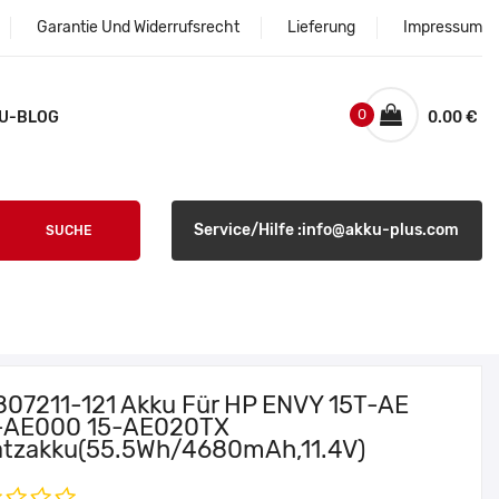
Garantie Und Widerrufsrecht
Lieferung
Impressum
0
U-BLOG
0.00 €
Service/Hilfe :info@akku-plus.com
SUCHE
807211-121 Akku Für HP ENVY 15T-AE
-AE000 15-AE020TX
atzakku(55.5Wh/4680mAh,11.4V)