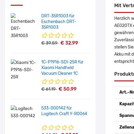
Mit Vert
DRT-35R1003 für
Herzlich 
Eschenbach DRT-
AE020TX e
35R1003
gewähren 
Zuverlässi
€ 32.99
€ 39.59
stellen S
Akku mit 
entspricht
1C-P1916-SDI-25R für
Xiaomi Handheld
Vacuum Cleaner 1C
Produkt
€ 50.99
€ 61.19
Art.-Nr
Kapazi
533-000142 für
Logitech Craft Y-R0064
Spann
Zellena