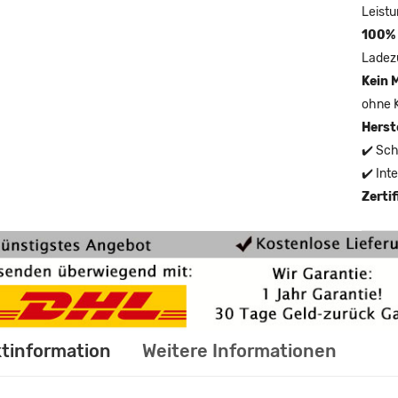
Leistu
100% 
Ladez
Kein 
ohne 
Herst
✔️ Sch
✔️ Int
Zerti
tinformation
Weitere Informationen