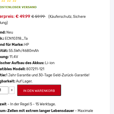
rpreis: € 49.99
€ 59.99
(Käuferschutz, Sichere
lung)
and:
Neu
r.:
ECN10318_Ta
nd für Marke:
HP
ität:
55.5Wh/4680mAh
nung:
11.4V
scher Aufbau des Akkus:
Li-ion
tibles Modell:
807211-121
tie:
1 Jahr Garantie und 30-Tage Geld-Zurück-Garantie!
gbarkeit:
Auf Lager.
+
IN DEN WARENKORB
zeit
– In der Regel 5 - 15 Werktage.
um-Zellen mit extrem langer Lebensdauer
– Maximale