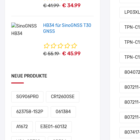
€ 34.99
€ 41.99
LP03X
HB34 für SinoGNSS T30
TPN-C1
GNSS
TPN-C1
€ 45.99
€ 55.19
TPN-C1
804072
NEUE PRODUKTE
807211-
SG906PRO
CR12600SE
807211
623758-1S2P
061384
807211
A1672
E3E01-60132
807417