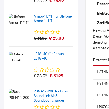
€ 23.99
€ 28.79
Passen
Elektr
Armor-11/11T für Ulefone
Armor 11 11T
Zertif
Hinweis: V
Dieser Akk
€ 25.88
€ 31.06
dem Origi
Warenzeich
L018-40 für Dahua
L018-40
Ersetzt 
HSTNN
€ 31.99
€ 38.39
HSTNN
PSM41R-200 für Bose
HSTNN
SoundLink Air &
Sounddock charger
LP030