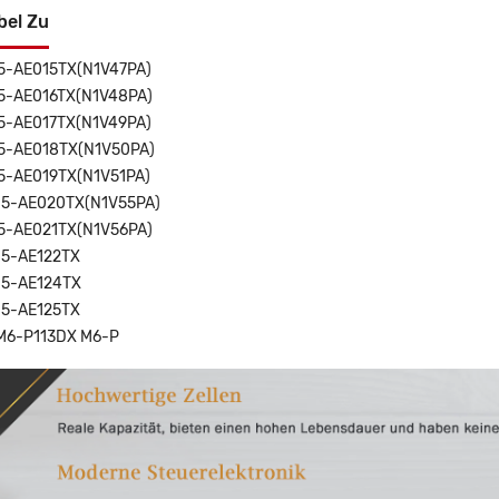
bel Zu
15-AE015TX(N1V47PA)
15-AE016TX(N1V48PA)
15-AE017TX(N1V49PA)
15-AE018TX(N1V50PA)
15-AE019TX(N1V51PA)
15-AE020TX(N1V55PA)
15-AE021TX(N1V56PA)
15-AE122TX
15-AE124TX
15-AE125TX
M6-P113DX M6-P