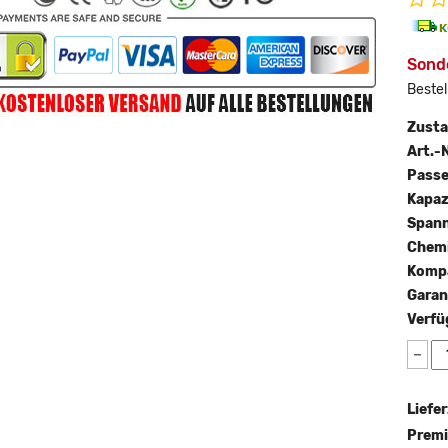
Sonde
Bestel
Zust
Art.-N
Passe
Kapaz
Span
Chemi
Kompa
Garan
Verfü
−
Liefer
Premi