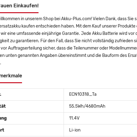
rauen Einkaufen!
willkommen in unserem Shop bei Akku-Plus.com! Vielen Dank, dass Sie
rsatzakku kaufen entschieden haben. Mit dem Kauf unserer Produkte er
wir eine umfassende einjährige Garantie. Jede Akku Batterie wird vor
gkeit zu garantieren. Für den Fall, dass Sie nicht vollständig zufrieden 
ie vor Auftragserteilung sicher, dass die Teilenummer oder Modellnum
den unten genannten Angaben übereinstimmt und die Bauform des Ersat
.
merkmale
.
ECN10318_Ta
tät
55.5Wh/4680mAh
ung
11.4V
rt
Li-ion