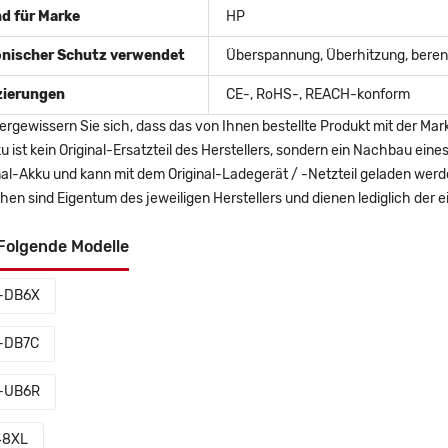
d für Marke
HP
onischer Schutz verwendet
Überspannung, Überhitzung, berent
izierungen
CE-, RoHS-, REACH-konform
ergewissern Sie sich, dass das von Ihnen bestellte Produkt mit der Mar
u ist kein Original-Ersatzteil des Herstellers, sondern ein Nachbau ei
nal-Akku und kann mit dem Original-Ladegerät / -Netzteil geladen wer
en sind Eigentum des jeweiligen Herstellers und dienen lediglich der ei
Folgende Modelle
-DB6X
-DB7C
-UB6R
48XL