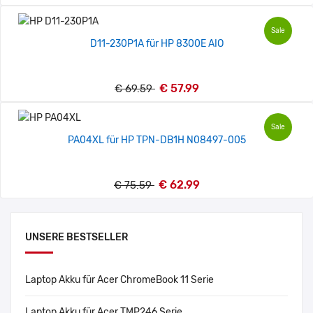
Sale
D11-230P1A für HP 8300E AIO
€ 57.99
€ 69.59
Sale
PA04XL für HP TPN-DB1H N08497-005
€ 62.99
€ 75.59
UNSERE BESTSELLER
Laptop Akku für Acer ChromeBook 11 Serie
Laptop Akku für Acer TMP246 Serie