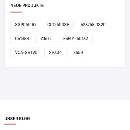
NEUE PRODUKTE
SG906PRO
CR12600SE
623758-1S2P
061384
A1672
E3E01-60132
VCA-SBT90
SP304
Z55H
UNSER BLOG