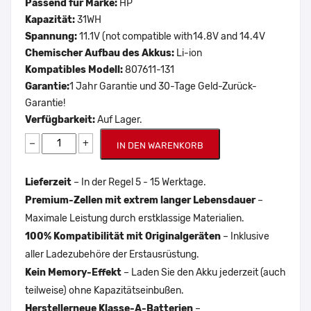
Passend für Marke:
HP
Kapazität:
31WH
Spannung:
11.1V (not compatible with14.8V and 14.4V
Chemischer Aufbau des Akkus:
Li-ion
Kompatibles Modell:
807611-131
Garantie:
1 Jahr Garantie und 30-Tage Geld-Zurück-
Garantie!
Verfügbarkeit:
Auf Lager.
−
+
IN DEN WARENKORB
Lieferzeit
– In der Regel 5 - 15 Werktage.
Premium-Zellen mit extrem langer Lebensdauer
–
Maximale Leistung durch erstklassige Materialien.
100% Kompatibilität mit Originalgeräten
– Inklusive
aller Ladezubehöre der Erstausrüstung.
Kein Memory-Effekt
– Laden Sie den Akku jederzeit (auch
teilweise) ohne Kapazitätseinbußen.
Herstellerneue Klasse-A-Batterien
–