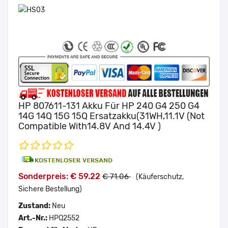
HP 807611-131 Akku Für HP 240 G4 250 G4
14G 14Q 15G 15Q Ersatzakku(31WH,11.1V (not
Compatible With14.8V And 14.4V )
Sonderpreis: € 59.22
€ 71.06
(Käuferschutz,
Sichere Bestellung)
Zustand:
Neu
Art.-Nr.:
HPQ2552