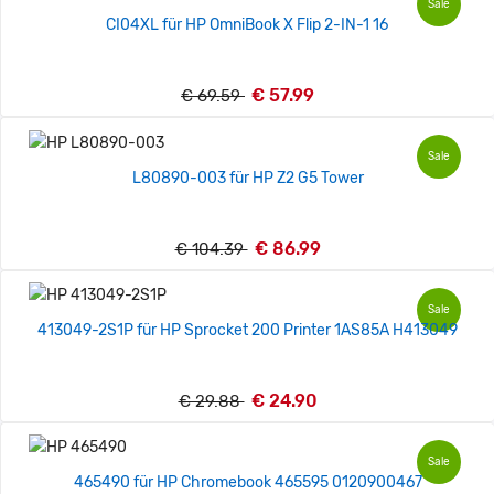
Sale
CI04XL für HP OmniBook X Flip 2-IN-1 16
€ 57.99
€ 69.59
Sale
L80890-003 für HP Z2 G5 Tower
€ 86.99
€ 104.39
Sale
413049-2S1P für HP Sprocket 200 Printer 1AS85A H413049
€ 24.90
€ 29.88
Sale
465490 für HP Chromebook 465595 0120900467