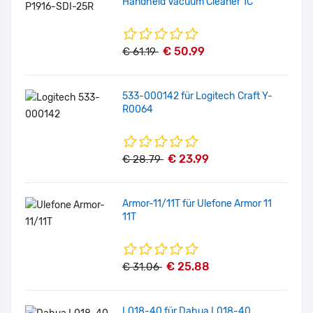
Handheld Vacuum Cleaner 1C
€ 50.99
€ 61.19
533-000142 für Logitech Craft Y-
R0064
€ 23.99
€ 28.79
Armor-11/11T für Ulefone Armor 11
11T
€ 25.88
€ 31.06
L018-40 für Dahua L018-40