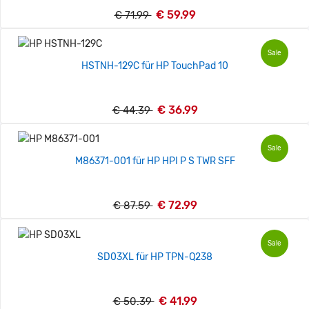
€ 59.99
€ 71.99
Sale
HSTNH-129C für HP TouchPad 10
€ 36.99
€ 44.39
Sale
M86371-001 für HP HPI P S TWR SFF
€ 72.99
€ 87.59
Sale
SD03XL für HP TPN-Q238
€ 41.99
€ 50.39