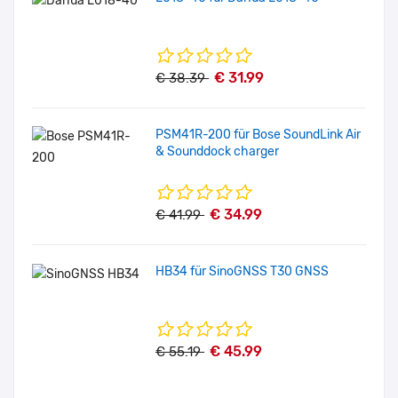
€ 31.99
€ 38.39
PSM41R-200 für Bose SoundLink Air
& Sounddock charger
€ 34.99
€ 41.99
HB34 für SinoGNSS T30 GNSS
€ 45.99
€ 55.19