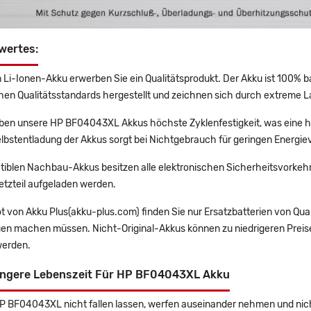
wertes:
 Li-Ionen-Akku erwerben Sie ein Qualitätsprodukt. Der Akku ist 100% b
en Qualitätsstandards hergestellt und zeichnen sich durch extreme La
en unsere HP BF04043XL Akkus höchste Zyklenfestigkeit, was eine ho
lbstentladung der Akkus sorgt bei Nichtgebrauch für geringen Energiev
tiblen Nachbau-Akkus besitzen alle elektronischen Sicherheitsvorkehr
etzteil aufgeladen werden.
t von Akku Plus(akku-plus.com) finden Sie nur Ersatzbatterien von Qu
gen machen müssen. Nicht-Original-Akkus können zu niedrigeren Preise
erden.
ängere Lebenszeit Für HP BF04043XL Akku
HP BF04043XL nicht fallen lassen, werfen auseinander nehmen und nicht