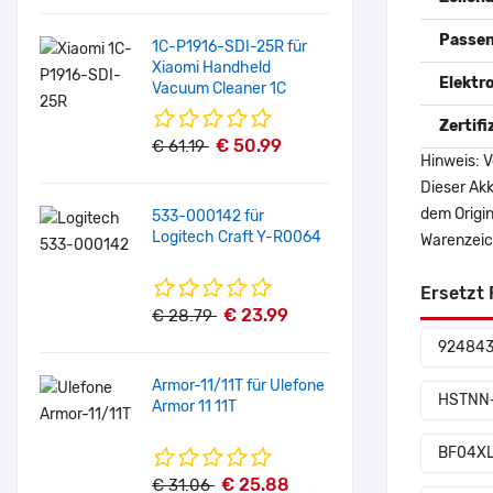
Passen
1C-P1916-SDI-25R für
Xiaomi Handheld
Elektr
Vacuum Cleaner 1C
Zertif
€ 50.99
€ 61.19
Hinweis: V
Dieser Akk
dem Origi
533-000142 für
Logitech Craft Y-R0064
Warenzeich
Ersetzt 
€ 23.99
€ 28.79
924843
Armor-11/11T für Ulefone
HSTNN
Armor 11 11T
BF04X
€ 25.88
€ 31.06