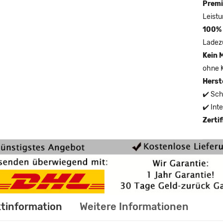
Premi
Leistu
100% 
Ladez
Kein 
ohne 
Herst
✔️ Sch
✔️ Int
Zerti
tinformation
Weitere Informationen