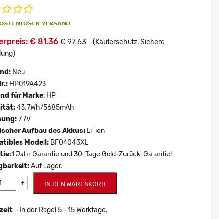
rpreis: € 81.36
€ 97.63
(Käuferschutz, Sichere
lung)
and:
Neu
r.:
HPQ19A423
nd für Marke:
HP
ität:
43.7Wh/5685mAh
nung:
7.7V
scher Aufbau des Akkus:
Li-ion
tibles Modell:
BF04043XL
tie:
1 Jahr Garantie und 30-Tage Geld-Zurück-Garantie!
gbarkeit:
Auf Lager.
+
IN DEN WARENKORB
zeit
– In der Regel 5 - 15 Werktage.