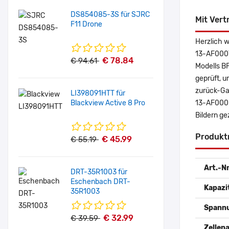
DS854085-3S für SJRC
Mit Vert
F11 Drone
Herzlich 
13-AF000T
€ 78.84
€ 94.61
Modells B
geprüft, u
zurück-Gar
LI398091HTT für
Blackview Active 8 Pro
13-AF000N
Bildern g
Produkt
€ 45.99
€ 55.19
Art.-Nr
DRT-35R1003 für
Eschenbach DRT-
Kapazi
35R1003
Spann
€ 32.99
€ 39.59
Zellena