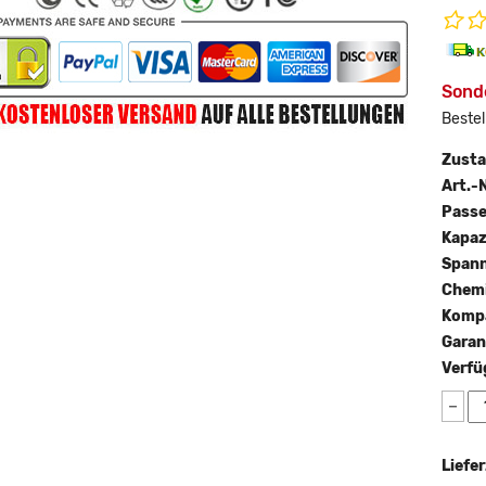
Sonde
Bestel
Zust
Art.-N
Passe
Kapaz
Span
Chemi
Kompa
Garan
Verfü
−
Liefer