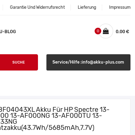
Garantie Und Widerrufsrecht
Lieferung
Impressum
0
U-BLOG
0.00 €
Service/Hilfe :info@akku-plus.com
SUCHE
BF04043XL Akku Für HP Spectre 13-
00 13-AF000NG 13-AF000TU 13-
033NG
atzakku(43.7Wh/5685mAh,7.7V)