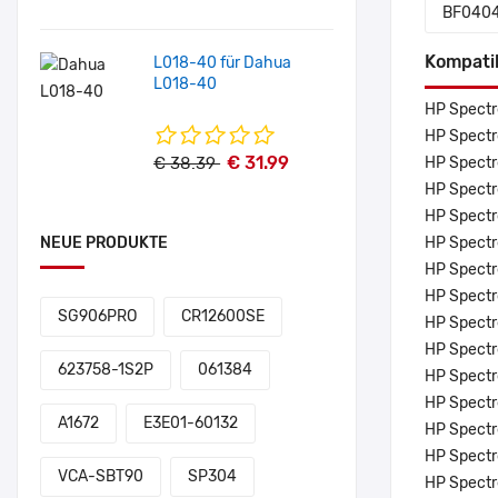
BF040
Kompati
L018-40 für Dahua
L018-40
HP Spect
HP Spect
€ 31.99
€ 38.39
HP Spect
HP Spect
HP Spect
NEUE PRODUKTE
HP Spect
HP Spect
HP Spect
SG906PRO
CR12600SE
HP Spect
HP Spect
623758-1S2P
061384
HP Spect
HP Spect
A1672
E3E01-60132
HP Spect
HP Spect
VCA-SBT90
SP304
HP Spect