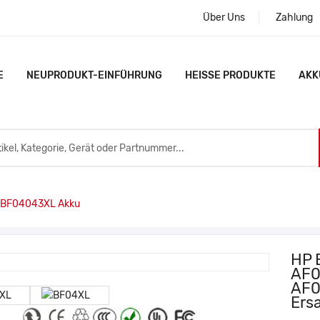
Über Uns
Zahlung
E
NEUPRODUKT-EINFÜHRUNG
HEISSE PRODUKTE
AKK
 BF04043XL Akku
HP 
AF0
AF
Ers