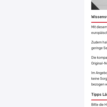
Wissens
Mit diesem
europäisch
Zudem hab
geringe Se
Die kompa
Original-N
Im Angebo
keine Sor
bezogen w
Tipps L
Bitte die 