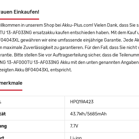
rauen Einkaufen!
willkommen in unserem Shop bei Akku-Plus.com! Vielen Dank, dass Si
U 13-AF033NG ersatzakku kaufen entschieden haben. Mit dem Kauf uns
F04043XL gewähren wir eine umfassende einjährige Garantie. Jede Akk
m maximale Zuverlässigkeit zu garantieren. Für den Fall, dass Sie nicht 
antie. Bitte stellen Sie vor Auftragserteilung sicher, dass die Teile
G 13-AF000TU 13-AF033NG Akku mit den unten genannten Angaben üb
ezeigten Akku BF04043XL entspricht.
merkmale
.
HPQ19A423
tät
43.7Wh/5685mAh
ung
7.7V
rt
Li-ion