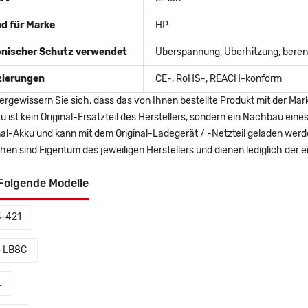
d für Marke
HP
onischer Schutz verwendet
Überspannung, Überhitzung, berent
izierungen
CE-, RoHS-, REACH-konform
ergewissern Sie sich, dass das von Ihnen bestellte Produkt mit der Mar
u ist kein Original-Ersatzteil des Herstellers, sondern ein Nachbau ei
nal-Akku und kann mit dem Original-Ladegerät / -Netzteil geladen wer
en sind Eigentum des jeweiligen Herstellers und dienen lediglich der ei
Folgende Modelle
-421
-LB8C
L