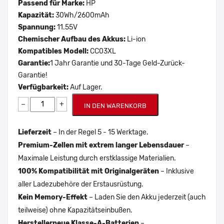
Passend für Marke:
HP
Kapazität:
30Wh/2600mAh
Spannung:
11.55V
Chemischer Aufbau des Akkus:
Li-ion
Kompatibles Modell:
CC03XL
Garantie:
1 Jahr Garantie und 30-Tage Geld-Zurück-
Garantie!
Verfügbarkeit:
Auf Lager.
−
+
IN DEN WARENKORB
Lieferzeit
– In der Regel 5 - 15 Werktage.
Premium-Zellen mit extrem langer Lebensdauer
–
Maximale Leistung durch erstklassige Materialien.
100% Kompatibilität mit Originalgeräten
– Inklusive
aller Ladezubehöre der Erstausrüstung.
Kein Memory-Effekt
– Laden Sie den Akku jederzeit (auch
teilweise) ohne Kapazitätseinbußen.
Herstellerneue Klasse-A-Batterien
–