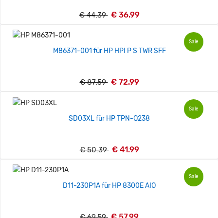
€ 36.99
€ 44.39
Sale
M86371-001 für HP HPI P S TWR SFF
€ 72.99
€ 87.59
Sale
SD03XL für HP TPN-Q238
€ 41.99
€ 50.39
Sale
D11-230P1A für HP 8300E AIO
€ 57.99
€ 69.59