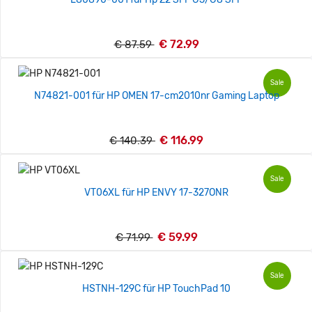
€ 72.99
€ 87.59
Sale
N74821-001 für HP OMEN 17-cm2010nr Gaming Laptop
€ 116.99
€ 140.39
Sale
VT06XL für HP ENVY 17-327ONR
€ 59.99
€ 71.99
Sale
HSTNH-129C für HP TouchPad 10