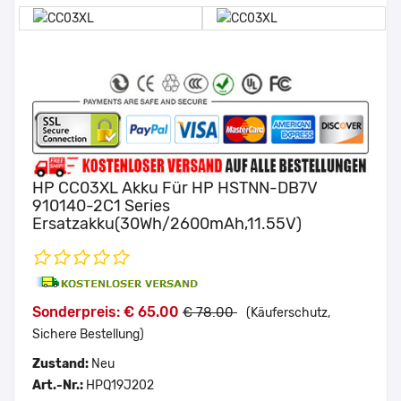
HP CC03XL Akku Für HP HSTNN-DB7V
910140-2C1 Series
Ersatzakku(30Wh/2600mAh,11.55V)
Sonderpreis: € 65.00
€ 78.00
(Käuferschutz,
Sichere Bestellung)
Zustand:
Neu
Art.-Nr.:
HPQ19J202