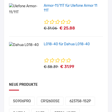
Armor-11/11T für Ulefone Armor 11
11T
€ 25.88
€ 31.06
L018-40 für Dahua L018-40
€ 31.99
€ 38.39
NEUE PRODUKTE
SG906PRO
CR12600SE
623758-1S2P