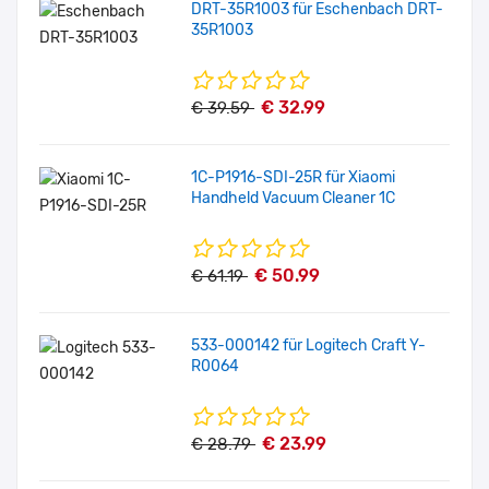
DRT-35R1003 für Eschenbach DRT-
35R1003
€ 32.99
€ 39.59
1C-P1916-SDI-25R für Xiaomi
Handheld Vacuum Cleaner 1C
€ 50.99
€ 61.19
533-000142 für Logitech Craft Y-
R0064
€ 23.99
€ 28.79