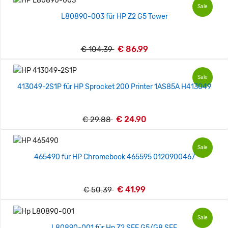
Sale
L80890-003 für HP Z2 G5 Tower
€ 86.99
€ 104.39
Sale
413049-2S1P für HP Sprocket 200 Printer 1AS85A H413049
€ 24.90
€ 29.88
Sale
465490 für HP Chromebook 465595 0120900467
€ 41.99
€ 50.39
Sale
L80890-001 für Hp Z2 SFF G5/G8 SFF