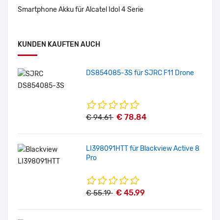
Smartphone Akku für Alcatel Idol 4 Serie
KUNDEN KAUFTEN AUCH
DS854085-3S für SJRC F11 Drone
€ 78.84
€ 94.61
LI398091HTT für Blackview Active 8
Pro
€ 45.99
€ 55.19