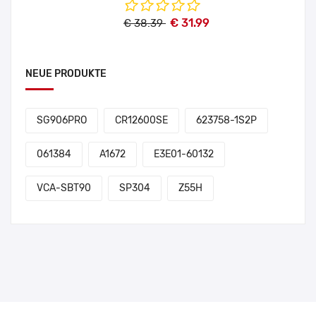
€ 31.99
€ 38.39
NEUE PRODUKTE
SG906PRO
CR12600SE
623758-1S2P
061384
A1672
E3E01-60132
VCA-SBT90
SP304
Z55H