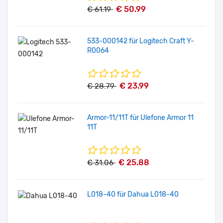
€ 50.99
€ 61.19
533-000142 für Logitech Craft Y-
R0064
€ 23.99
€ 28.79
Armor-11/11T für Ulefone Armor 11
11T
€ 25.88
€ 31.06
L018-40 für Dahua L018-40