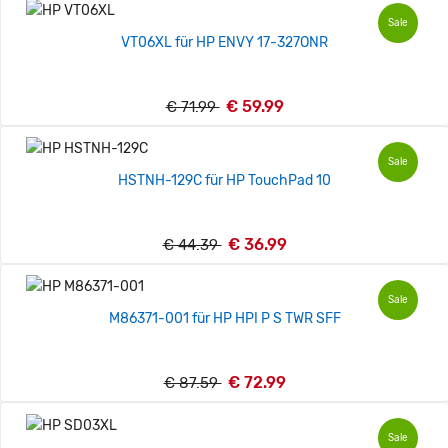
Sale
VT06XL für HP ENVY 17-327ONR
€ 59.99
€ 71.99
Sale
HSTNH-129C für HP TouchPad 10
€ 36.99
€ 44.39
Sale
M86371-001 für HP HPI P S TWR SFF
€ 72.99
€ 87.59
Sale