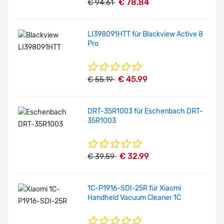
€ 78.84
€ 94.61
LI398091HTT für Blackview Active 8
Pro
€ 45.99
€ 55.19
DRT-35R1003 für Eschenbach DRT-
35R1003
€ 32.99
€ 39.59
1C-P1916-SDI-25R für Xiaomi
Handheld Vacuum Cleaner 1C