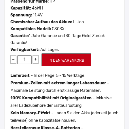
Passend für Marke:
HP
Kapazität:
46WH
Spannung:
11.4V
Chemischer Aufbau des Akkus:
Li-ion
Kompatibles Modell:
CS03XL
Garantie:
1 Jahr Garantie und 30-Tage Geld-Zurück-
Garantie!
Verfügbarkeit:
Auf Lager.
−
+
IN DEN WARENKORB
Lieferzeit
– In der Regel 5 - 15 Werktage.
Premium-Zellen mit extrem langer Lebensdauer
–
Maximale Leistung durch erstklassige Materialien.
100% Kompatibilität mit Originalgeräten
– Inklusive
aller Ladezubehöre der Erstausrüstung.
Kein Memory-Effekt
– Laden Sie den Akku jederzeit (auch
teilweise) ohne Kapazitätseinbußen.
Herstellerneue Klasse-A-Batterien
–