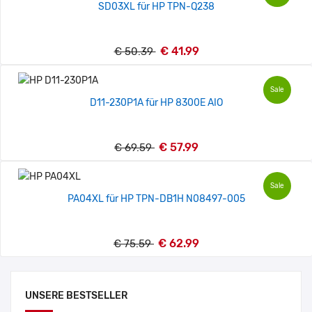
SD03XL für HP TPN-Q238
€ 41.99
€ 50.39
Sale
D11-230P1A für HP 8300E AIO
€ 57.99
€ 69.59
Sale
PA04XL für HP TPN-DB1H N08497-005
€ 62.99
€ 75.59
UNSERE BESTSELLER