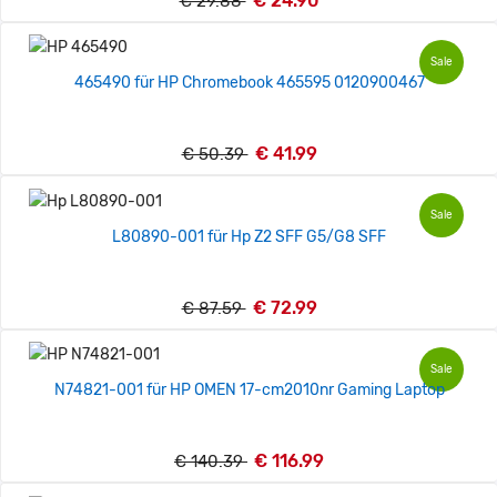
€ 24.90
€ 29.88
Sale
465490 für HP Chromebook 465595 0120900467
€ 41.99
€ 50.39
Sale
L80890-001 für Hp Z2 SFF G5/G8 SFF
€ 72.99
€ 87.59
Sale
N74821-001 für HP OMEN 17-cm2010nr Gaming Laptop
€ 116.99
€ 140.39