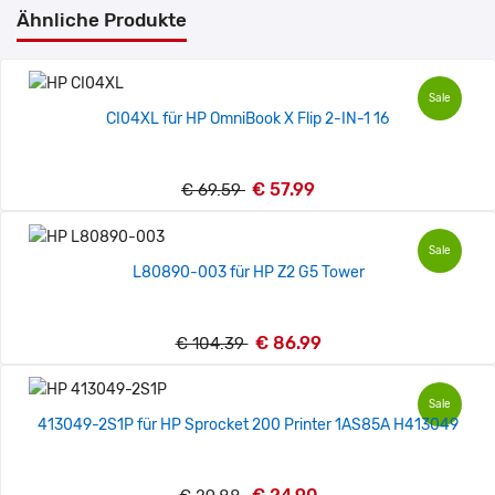
Ähnliche Produkte
Sale
CI04XL für HP OmniBook X Flip 2-IN-1 16
€ 57.99
€ 69.59
Sale
L80890-003 für HP Z2 G5 Tower
€ 86.99
€ 104.39
Sale
413049-2S1P für HP Sprocket 200 Printer 1AS85A H413049