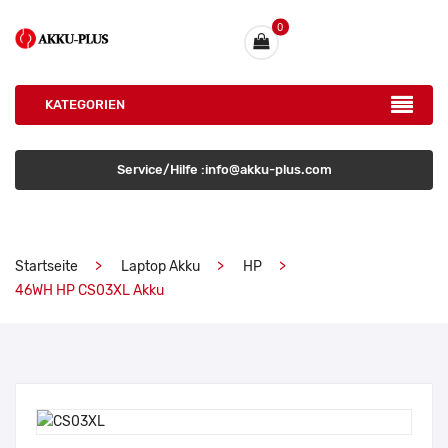
0
KATEGORIEN
Service/Hilfe :info@akku-plus.com
Startseite
Laptop Akku
HP
46WH HP CS03XL Akku