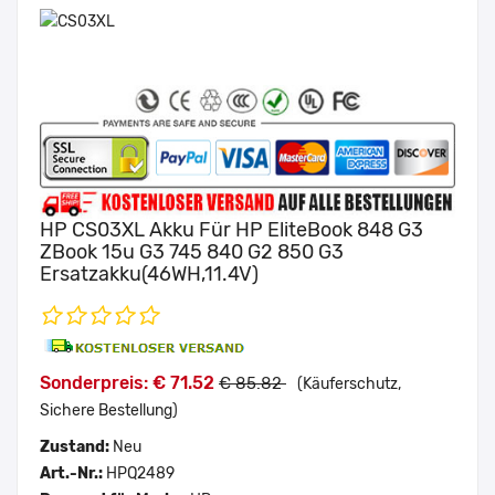
HP CS03XL Akku Für HP EliteBook 848 G3
ZBook 15u G3 745 840 G2 850 G3
Ersatzakku(46WH,11.4V)
Sonderpreis: € 71.52
€ 85.82
(Käuferschutz,
Sichere Bestellung)
Zustand:
Neu
Art.-Nr.:
HPQ2489