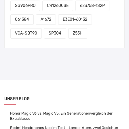
SG906PRO
CR12600SE
623758-1S2P
061384
A1672
E3E01-60132
VCA-SBT90
SP304
Z55H
UNSER BLOG
Honor Magic V6 vs. Magic V5: Ein Generationenvergleich der
Extraklasse
Redmi Headphones Neo im Test – Langer Atem, zwei Gesichter