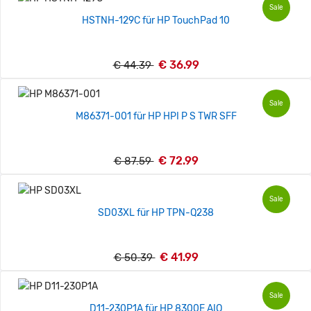
Sale
HSTNH-129C für HP TouchPad 10
€ 36.99
€ 44.39
Sale
M86371-001 für HP HPI P S TWR SFF
€ 72.99
€ 87.59
Sale
SD03XL für HP TPN-Q238
€ 41.99
€ 50.39
Sale
D11-230P1A für HP 8300E AIO