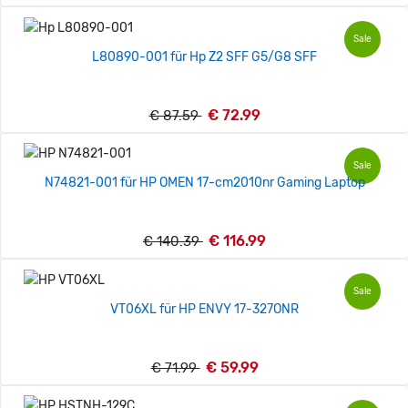
Sale
L80890-001 für Hp Z2 SFF G5/G8 SFF
€ 72.99
€ 87.59
Sale
N74821-001 für HP OMEN 17-cm2010nr Gaming Laptop
€ 116.99
€ 140.39
Sale
VT06XL für HP ENVY 17-327ONR
€ 59.99
€ 71.99