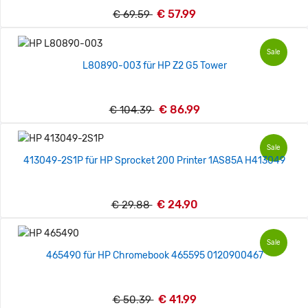
€ 57.99
€ 69.59
Sale
L80890-003 für HP Z2 G5 Tower
€ 86.99
€ 104.39
Sale
413049-2S1P für HP Sprocket 200 Printer 1AS85A H413049
€ 24.90
€ 29.88
Sale
465490 für HP Chromebook 465595 0120900467
€ 41.99
€ 50.39