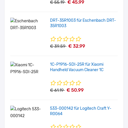
€ 45.99
€ 55.19
DRT-35R1003 für Eschenbach DRT-
35R1003
€ 32.99
€ 39.59
1C-P1916-SDI-25R für Xiaomi
Handheld Vacuum Cleaner 1C
€ 50.99
€ 61.19
533-000142 für Logitech Craft Y-
R0064