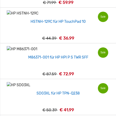
€ 59.99
€ 71.99
Sale
HSTNH-129C für HP TouchPad 10
€ 36.99
€ 44.39
Sale
M86371-001 für HP HPI P S TWR SFF
€ 72.99
€ 87.59
Sale
SD03XL für HP TPN-Q238
€ 41.99
€ 50.39