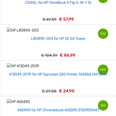
CI04XL für HP OmniBook X Flip 2-IN-1 16
€ 57.99
€ 69.59
Sale
L80890-003 für HP Z2 G5 Tower
€ 86.99
€ 104.39
Sale
413049-2S1P für HP Sprocket 200 Printer 1AS85A H413049
€ 24.90
€ 29.88
Sale
465490 für HP Chromebook 465595 0120900467