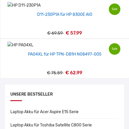
Sale
D11-230P1A für HP 8300E AIO
€ 57.99
€ 69.59
Sale
PA04XL für HP TPN-DB1H N08497-005
€ 62.99
€ 75.59
UNSERE BESTSELLER
Laptop Akku für Acer Aspire E15 Serie
Laptop Akku für Toshiba Satellite C800 Serie