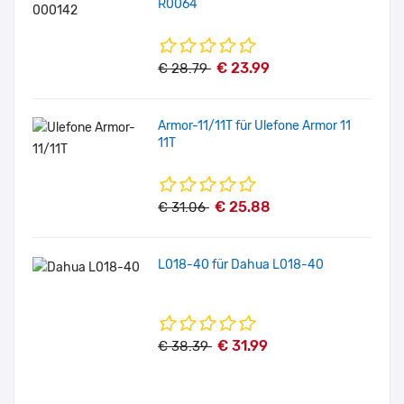
R0064
€ 23.99
€ 28.79
Armor-11/11T für Ulefone Armor 11
11T
€ 25.88
€ 31.06
L018-40 für Dahua L018-40
€ 31.99
€ 38.39