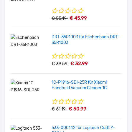
€ 45.99
€ 55.19
DRT-35R1003 für Eschenbach DRT-
35R1003
€ 32.99
€ 39.59
1C-P1916-SDI-25R für Xiaomi
Handheld Vacuum Cleaner 1C
€ 50.99
€ 61.19
533-000142 für Logitech Craft Y-