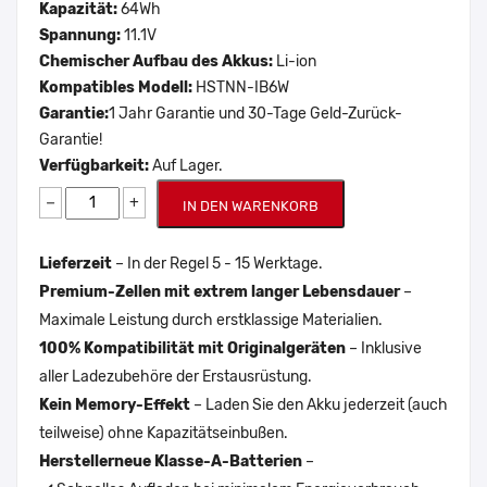
Kapazität:
64Wh
Spannung:
11.1V
Chemischer Aufbau des Akkus:
Li-ion
Kompatibles Modell:
HSTNN-IB6W
Garantie:
1 Jahr Garantie und 30-Tage Geld-Zurück-
Garantie!
Verfügbarkeit:
Auf Lager.
−
+
IN DEN WARENKORB
Lieferzeit
– In der Regel 5 - 15 Werktage.
Premium-Zellen mit extrem langer Lebensdauer
–
Maximale Leistung durch erstklassige Materialien.
100% Kompatibilität mit Originalgeräten
– Inklusive
aller Ladezubehöre der Erstausrüstung.
Kein Memory-Effekt
– Laden Sie den Akku jederzeit (auch
teilweise) ohne Kapazitätseinbußen.
Herstellerneue Klasse-A-Batterien
–