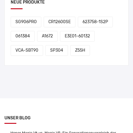
NEUE PRODUKTE
SG906PRO
CR12600SE
623758-1S2P
061384
A1672
E3E01-60132
VCA-SBT90
SP304
Z55H
UNSER BLOG
Honor Magic V6 vs. Magic V5: Ein Generationenvergleich der