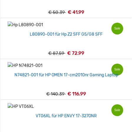
€ 41.99
€ 50.39
Sale
L80890-001 für Hp Z2 SFF G5/G8 SFF
€ 72.99
€ 87.59
Sale
N74821-001 für HP OMEN 17-cm2010nr Gaming Laptop
€ 116.99
€ 140.39
Sale
VT06XL für HP ENVY 17-327ONR