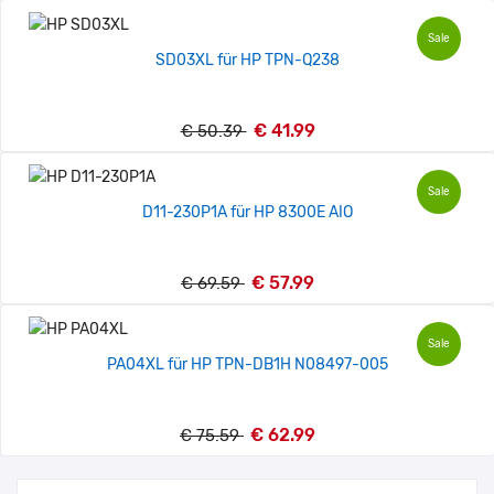
Sale
SD03XL für HP TPN-Q238
€ 41.99
€ 50.39
Sale
D11-230P1A für HP 8300E AIO
€ 57.99
€ 69.59
Sale
PA04XL für HP TPN-DB1H N08497-005
€ 62.99
€ 75.59