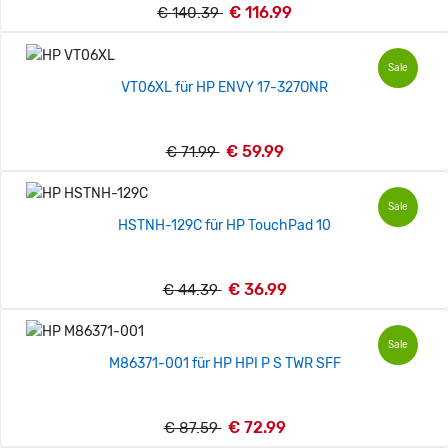
€ 116.99
€ 140.39
Sale
VT06XL für HP ENVY 17-327ONR
€ 59.99
€ 71.99
Sale
HSTNH-129C für HP TouchPad 10
€ 36.99
€ 44.39
Sale
M86371-001 für HP HPI P S TWR SFF
€ 72.99
€ 87.59