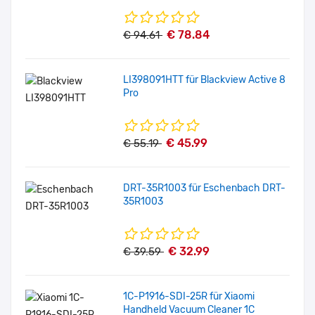
€ 78.84
€ 94.61
LI398091HTT für Blackview Active 8
Pro
€ 45.99
€ 55.19
DRT-35R1003 für Eschenbach DRT-
35R1003
€ 32.99
€ 39.59
1C-P1916-SDI-25R für Xiaomi
Handheld Vacuum Cleaner 1C