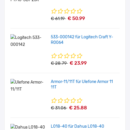
€ 50.99
€ 61.19
533-000142 für Logitech Craft Y-
R0064
€ 23.99
€ 28.79
Armor-11/11T für Ulefone Armor 11
11T
€ 25.88
€ 31.06
L018-40 für Dahua L018-40