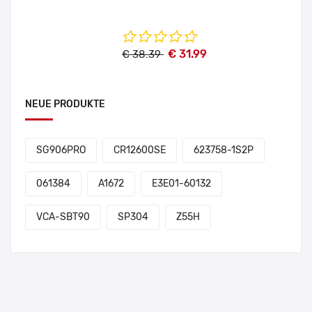
€ 31.99
€ 38.39
NEUE PRODUKTE
SG906PRO
CR12600SE
623758-1S2P
061384
A1672
E3E01-60132
VCA-SBT90
SP304
Z55H