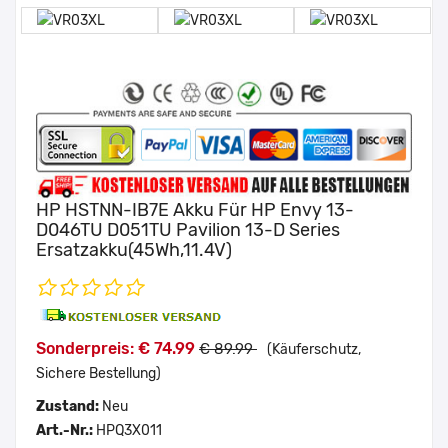
HP HSTNN-IB7E Akku Für HP Envy 13-
D046TU D051TU Pavilion 13-D Series
Ersatzakku(45Wh,11.4V)
Sonderpreis: € 74.99
€ 89.99
(Käuferschutz,
Sichere Bestellung)
Zustand:
Neu
Art.-Nr.:
HPQ3X011