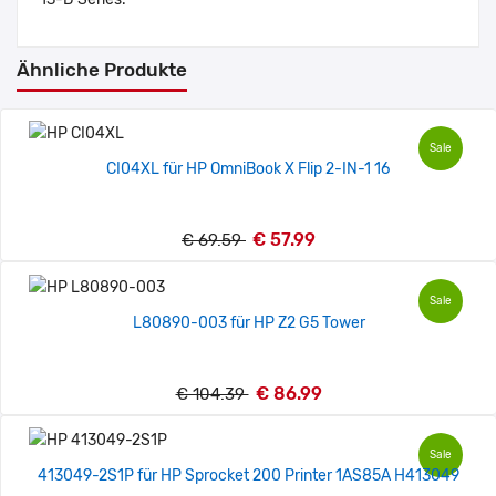
Ähnliche Produkte
Sale
CI04XL für HP OmniBook X Flip 2-IN-1 16
€ 57.99
€ 69.59
Sale
L80890-003 für HP Z2 G5 Tower
€ 86.99
€ 104.39
Sale
413049-2S1P für HP Sprocket 200 Printer 1AS85A H413049