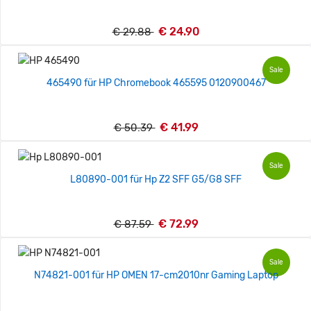
€ 24.90
€ 29.88
Sale
465490 für HP Chromebook 465595 0120900467
€ 41.99
€ 50.39
Sale
L80890-001 für Hp Z2 SFF G5/G8 SFF
€ 72.99
€ 87.59
Sale
N74821-001 für HP OMEN 17-cm2010nr Gaming Laptop