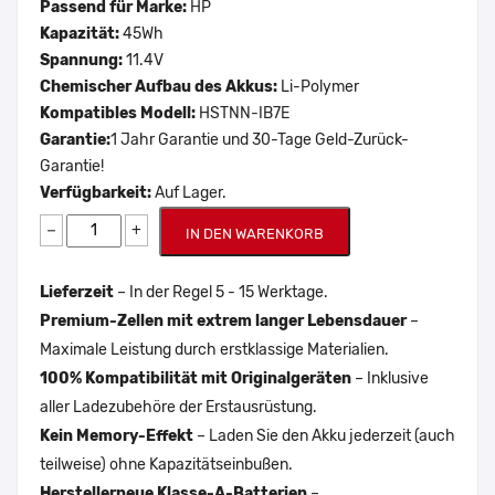
Passend für Marke:
HP
Kapazität:
45Wh
Spannung:
11.4V
Chemischer Aufbau des Akkus:
Li-Polymer
Kompatibles Modell:
HSTNN-IB7E
Garantie:
1 Jahr Garantie und 30-Tage Geld-Zurück-
Garantie!
Verfügbarkeit:
Auf Lager.
−
+
IN DEN WARENKORB
Lieferzeit
– In der Regel 5 - 15 Werktage.
Premium-Zellen mit extrem langer Lebensdauer
–
Maximale Leistung durch erstklassige Materialien.
100% Kompatibilität mit Originalgeräten
– Inklusive
aller Ladezubehöre der Erstausrüstung.
Kein Memory-Effekt
– Laden Sie den Akku jederzeit (auch
teilweise) ohne Kapazitätseinbußen.
Herstellerneue Klasse-A-Batterien
–