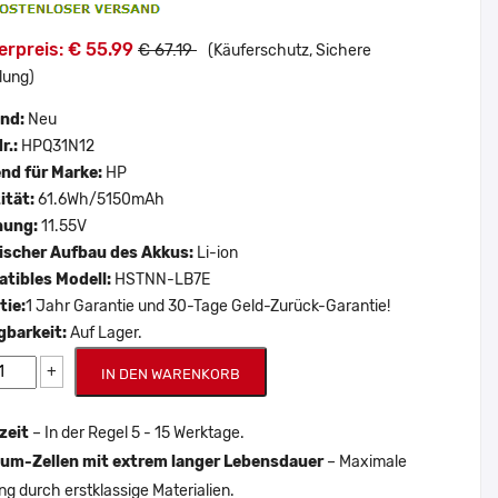
erpreis: € 55.99
€ 67.19
(Käuferschutz, Sichere
lung)
and:
Neu
r.:
HPQ31N12
nd für Marke:
HP
ität:
61.6Wh/5150mAh
nung:
11.55V
scher Aufbau des Akkus:
Li-ion
tibles Modell:
HSTNN-LB7E
tie:
1 Jahr Garantie und 30-Tage Geld-Zurück-Garantie!
gbarkeit:
Auf Lager.
+
IN DEN WARENKORB
zeit
– In der Regel 5 - 15 Werktage.
um-Zellen mit extrem langer Lebensdauer
– Maximale
ng durch erstklassige Materialien.