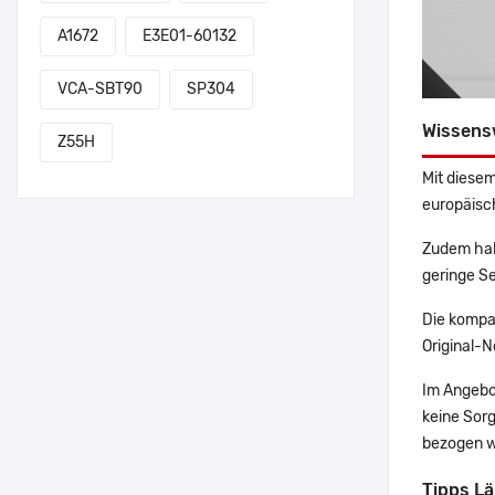
A1672
E3E01-60132
VCA-SBT90
SP304
Wissens
Z55H
Mit diesem
europäisch
Zudem hab
geringe Se
Die kompa
Original-N
Im Angebo
keine Sor
bezogen w
Tipps L