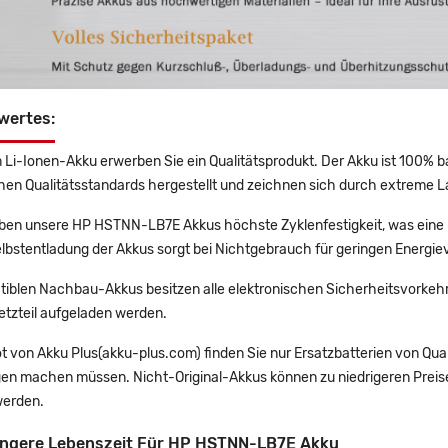
wertes:
 Li-Ionen-Akku erwerben Sie ein Qualitätsprodukt. Der Akku ist 100% b
en Qualitätsstandards hergestellt und zeichnen sich durch extreme La
en unsere HP HSTNN-LB7E Akkus höchste Zyklenfestigkeit, was eine 
lbstentladung der Akkus sorgt bei Nichtgebrauch für geringen Energiev
tiblen Nachbau-Akkus besitzen alle elektronischen Sicherheitsvorkehr
etzteil aufgeladen werden.
t von Akku Plus(akku-plus.com) finden Sie nur Ersatzbatterien von Qu
gen machen müssen. Nicht-Original-Akkus können zu niedrigeren Preise
erden.
ängere Lebenszeit Für HP HSTNN-LB7E Akku