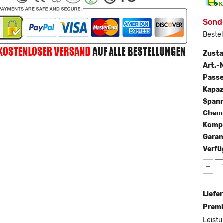
Sond
Bestel
Zust
Art.-N
Passe
Kapaz
Span
Chemi
Kompa
Garan
Verfü
−
Liefer
Premi
Leistu