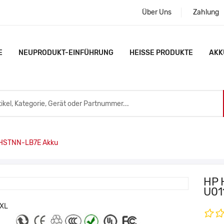
Über Uns
Zahlung
E
NEUPRODUKT-EINFÜHRUNG
HEISSE PRODUKTE
AKK
HSTNN-LB7E Akku
HP 
U01