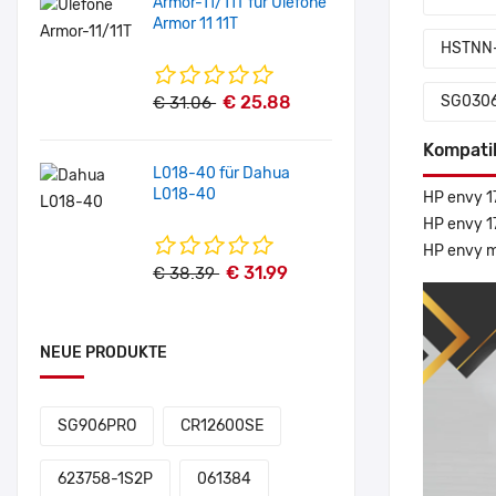
Armor-11/11T für Ulefone
Armor 11 11T
HSTNN
€ 25.88
SG030
€ 31.06
Kompati
L018-40 für Dahua
L018-40
HP envy 1
HP envy 1
HP envy 
€ 31.99
€ 38.39
NEUE PRODUKTE
SG906PRO
CR12600SE
623758-1S2P
061384