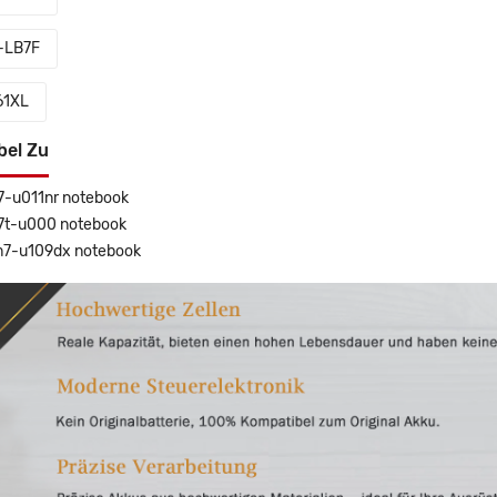
-LB7F
61XL
bel Zu
7-u011nr notebook
7t-u000 notebook
m7-u109dx notebook