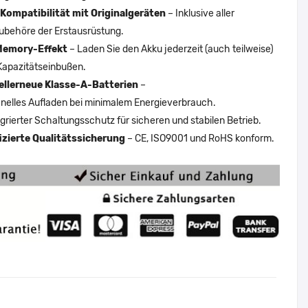
Kompatibilität mit Originalgeräten
– Inklusive aller
ubehöre der Erstausrüstung.
Memory-Effekt
– Laden Sie den Akku jederzeit (auch teilweise)
Kapazitätseinbußen.
ellerneue Klasse-A-Batterien
–
nelles Aufladen bei minimalem Energieverbrauch.
egrierter Schaltungsschutz für sicheren und stabilen Betrieb.
fizierte Qualitätssicherung
– CE, ISO9001 und RoHS konform.