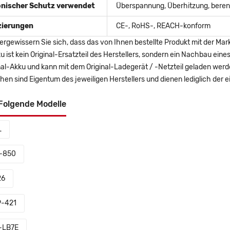
onischer Schutz verwendet
Überspannung, Überhitzung, berent
izierungen
CE-, RoHS-, REACH-konform
ergewissern Sie sich, dass das von Ihnen bestellte Produkt mit der Mar
u ist kein Original-Ersatzteil des Herstellers, sondern ein Nachbau ei
nal-Akku und kann mit dem Original-Ladegerät / -Netzteil geladen wer
en sind Eigentum des jeweiligen Herstellers und dienen lediglich der ei
Folgende Modelle
L
-850
26
-421
-LB7E