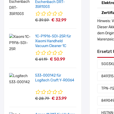
Eschenbach DRT-
Elektr
35R1003
Zertif
€ 32.99
€ 39.59
Hinweis: V
Dieser Akk
dem Origi
1C-P1916-SDI-25R für
Warenzeich
Xiaomi Handheld
Vacuum Cleaner 1C
Ersetzt 
€ 50.99
€ 61.19
SG03X
533-000142 für
849315
Logitech Craft Y-R0064
TPN-I1
€ 23.99
€ 28.79
849049
HSTNN