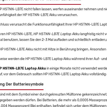
HP HSTNN-LB7E nicht fallen lassen, werfen auseinander nehmen und nich
unfähigkeit der HP HSTNN-LB7E Akku verursachen.
chluss verursacht die Funktionsunfähigkeit Ihrer HP HSTNN-LB7E Lapt
 Ihren HP HSTNN-LB7E,
HP HSTNN-LB7E Laptop Akku
langfristig nich
l benutzen, lassen Sie den 2-3 Mal aufladen und schließlich entladen,
 HP HSTNN-LB7E Akku nicht mit Hitze in Berührung bringen. Ansonsten 
eise werden die HP HSTNN-LB7E Laptop Akku während ihrer Auf- und
P HSTNN-LB7E Laptop Akku
in einige Monate nicht verwendet werden,
uf, vor dem Gebrauch sollten HP HSTNN-LB7E Laptop Akku vollständig
ng Der Batteriesymbole
sind mit dem Symbol einer durchgekreuzten Mülltonne gekennzeichnet. 
gegeben werden dürfen. Bei Batterien, die mehr als 0,0005 Masseproz
0,004 Masseprozent Blei enthalten, befindet sich unter dem Mülltonn