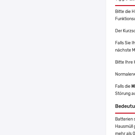
Bitte die 
Funktions
Der Kurzs
Falls Sie
nächste Ma
Bitte Ihre
Normalerw
Falls die
H
Störung a
Bedeutu
Batterien 
Hausmüll 
mehr als 