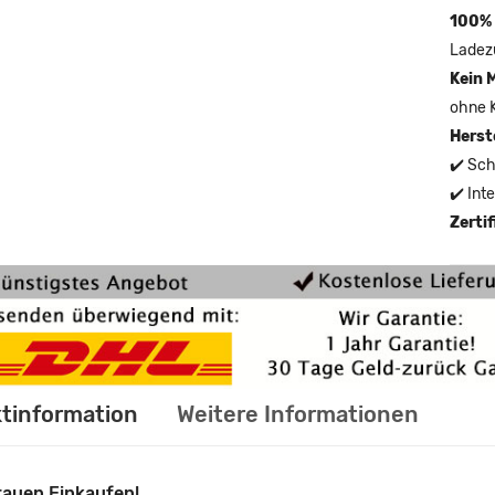
100% 
Ladez
Kein 
ohne 
Herst
✔️ Sch
✔️ Int
Zerti
tinformation
Weitere Informationen
rauen Einkaufen!