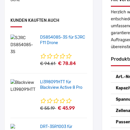
Herzlich 
entschied
KUNDEN KAUFTEN AUCH
umfassende
garantiere
DS854085-3S für SJRC
Auftragse
F11 Drone
übereinst
Produkt
€ 78.84
€ 94.61
Art.-Nr
LI398091HTT für
Blackview Active 8 Pro
Kapazi
Spann
€ 45.99
€ 55.19
Zellena
Passen
DRT-35R1003 für