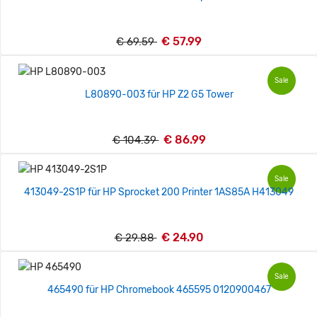
€ 57.99
€ 69.59
Sale
L80890-003 für HP Z2 G5 Tower
€ 86.99
€ 104.39
Sale
413049-2S1P für HP Sprocket 200 Printer 1AS85A H413049
€ 24.90
€ 29.88
Sale
465490 für HP Chromebook 465595 0120900467