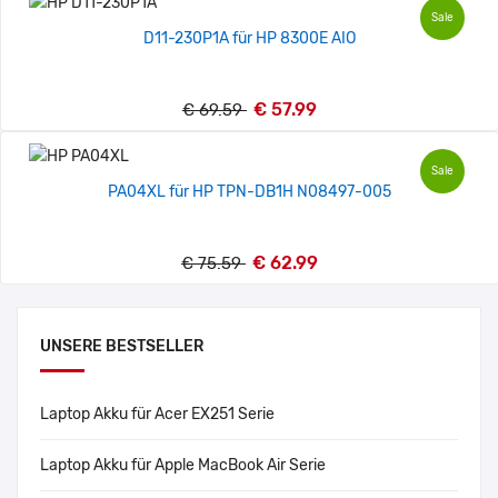
Sale
D11-230P1A für HP 8300E AIO
€ 57.99
€ 69.59
Sale
PA04XL für HP TPN-DB1H N08497-005
€ 62.99
€ 75.59
UNSERE BESTSELLER
Laptop Akku für Acer EX251 Serie
Laptop Akku für Apple MacBook Air Serie