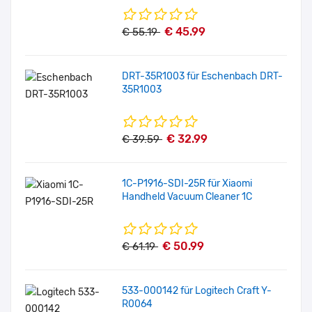
€ 45.99
€ 55.19
DRT-35R1003 für Eschenbach DRT-
35R1003
€ 32.99
€ 39.59
1C-P1916-SDI-25R für Xiaomi
Handheld Vacuum Cleaner 1C
€ 50.99
€ 61.19
533-000142 für Logitech Craft Y-
R0064