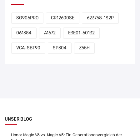
SG906PRO
CR12600SE
623758-1S2P
061384
A1672
E3E01-60132
VCA-SBT90
SP304
Z55H
UNSER BLOG
Honor Magic V6 vs. Magic V5: Ein Generationenvergleich der