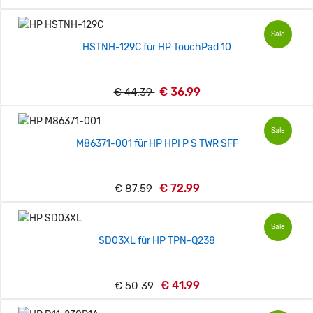
Sale
HSTNH-129C für HP TouchPad 10
€ 36.99
€ 44.39
Sale
M86371-001 für HP HPI P S TWR SFF
€ 72.99
€ 87.59
Sale
SD03XL für HP TPN-Q238
€ 41.99
€ 50.39