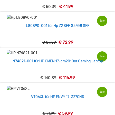
€ 41.99
€ 50.39
Sale
L80890-001 für Hp Z2 SFF G5/G8 SFF
€ 72.99
€ 87.59
Sale
N74821-001 für HP OMEN 17-cm2010nr Gaming Laptop
€ 116.99
€ 140.39
Sale
VT06XL für HP ENVY 17-327ONR
€ 59.99
€ 71.99