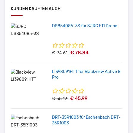
KUNDEN KAUFTEN AUCH
DS854085-3S für SJRC F11 Drone
€ 78.84
€ 94.61
LI398091HTT für Blackview Active 8
Pro
€ 45.99
€ 55.19
DRT-35R1003 für Eschenbach DRT-
35R1003