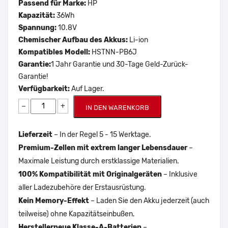
Passend für Marke:
HP
Kapazität:
36Wh
Spannung:
10.8V
Chemischer Aufbau des Akkus:
Li-ion
Kompatibles Modell:
HSTNN-PB6J
Garantie:
1 Jahr Garantie und 30-Tage Geld-Zurück-
Garantie!
Verfügbarkeit:
Auf Lager.
−
+
IN DEN WARENKORB
Lieferzeit
– In der Regel 5 - 15 Werktage.
Premium-Zellen mit extrem langer Lebensdauer
–
Maximale Leistung durch erstklassige Materialien.
100% Kompatibilität mit Originalgeräten
– Inklusive
aller Ladezubehöre der Erstausrüstung.
Kein Memory-Effekt
– Laden Sie den Akku jederzeit (auch
teilweise) ohne Kapazitätseinbußen.
Herstellerneue Klasse-A-Batterien
–