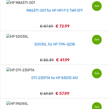
Sale
M86371-001 für HP HPI P S TWR SFF
€ 72.99
€ 87.59
Sale
SD03XL für HP TPN-Q238
€ 41.99
€ 50.39
Sale
D11-230P1A für HP 8300E AIO
€ 57.99
€ 69.59
Sale