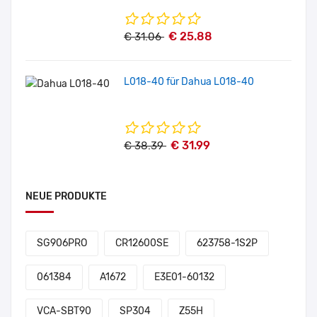
€ 25.88
€ 31.06
L018-40 für Dahua L018-40
€ 31.99
€ 38.39
NEUE PRODUKTE
SG906PRO
CR12600SE
623758-1S2P
061384
A1672
E3E01-60132
VCA-SBT90
SP304
Z55H