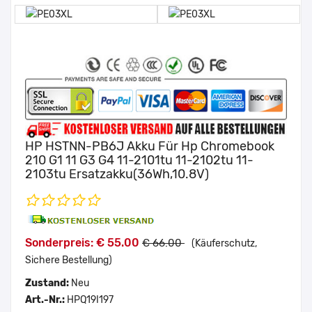
HP HSTNN-PB6J Akku Für Hp Chromebook
210 G1 11 G3 G4 11-2101tu 11-2102tu 11-
2103tu Ersatzakku(36Wh,10.8V)
Sonderpreis: € 55.00
€ 66.00
(Käuferschutz,
Sichere Bestellung)
Zustand:
Neu
Art.-Nr.:
HPQ19I197