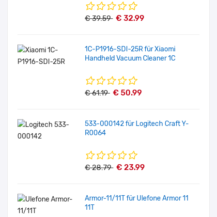
€ 32.99
€ 39.59
1C-P1916-SDI-25R für Xiaomi
Handheld Vacuum Cleaner 1C
€ 50.99
€ 61.19
533-000142 für Logitech Craft Y-
R0064
€ 23.99
€ 28.79
Armor-11/11T für Ulefone Armor 11
11T