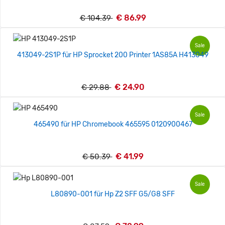
€ 86.99
€ 104.39
Sale
413049-2S1P für HP Sprocket 200 Printer 1AS85A H413049
€ 24.90
€ 29.88
Sale
465490 für HP Chromebook 465595 0120900467
€ 41.99
€ 50.39
Sale
L80890-001 für Hp Z2 SFF G5/G8 SFF