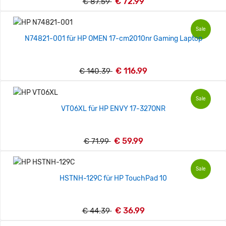
€ 72.99
€ 87.59
Sale
N74821-001 für HP OMEN 17-cm2010nr Gaming Laptop
€ 116.99
€ 140.39
Sale
VT06XL für HP ENVY 17-327ONR
€ 59.99
€ 71.99
Sale
HSTNH-129C für HP TouchPad 10
€ 36.99
€ 44.39