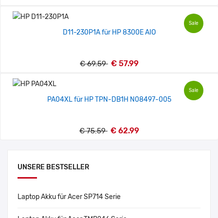
Sale
D11-230P1A für HP 8300E AIO
€ 57.99
€ 69.59
Sale
PA04XL für HP TPN-DB1H N08497-005
€ 62.99
€ 75.59
UNSERE BESTSELLER
Laptop Akku für Acer SP714 Serie