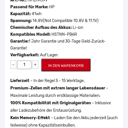
Art.-Nr.:
HPQ19I599
Passend für Marke:
HP
Kapazität:
41wh
Spannung:
14.8V(Not Compatible 10.8V & 11.1V)
Chemischer Aufbau des Akkus:
Li-ion
Kompatibles Modell:
HSTNN-PB6R
Garantie:
1 Jahr Garantie und 30-Tage Geld-Zurück-
Garantie!
Verfügbarkeit:
Auf Lager.
−
+
IN DEN WARENKORB
Lieferzeit
– In der Regel 5 - 15 Werktage.
Premium-Zellen mit extrem langer Lebensdauer
–
Maximale Leistung durch erstklassige Materialien.
100% Kompatibilität mit Originalgeräten
– Inklusive
aller Ladezubehöre der Erstausrüstung.
Kein Memory-Effekt
– Laden Sie den Akku jederzeit (auch
teilweise) ohne Kapazitätseinbußen.