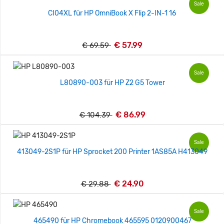
Sale
CI04XL für HP OmniBook X Flip 2-IN-1 16
€ 57.99
€ 69.59
Sale
L80890-003 für HP Z2 G5 Tower
€ 86.99
€ 104.39
Sale
413049-2S1P für HP Sprocket 200 Printer 1AS85A H413049
€ 24.90
€ 29.88
Sale
465490 für HP Chromebook 465595 0120900467