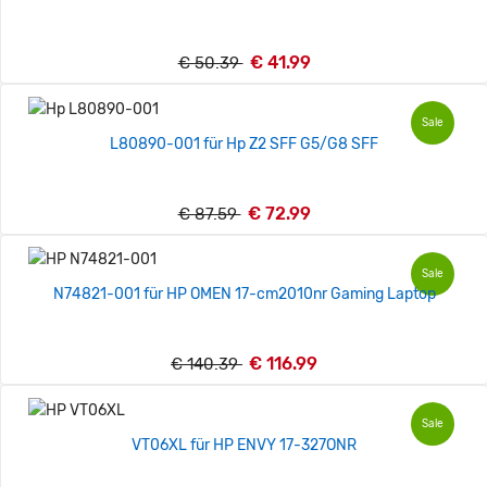
€ 41.99
€ 50.39
Sale
L80890-001 für Hp Z2 SFF G5/G8 SFF
€ 72.99
€ 87.59
Sale
N74821-001 für HP OMEN 17-cm2010nr Gaming Laptop
€ 116.99
€ 140.39
Sale
VT06XL für HP ENVY 17-327ONR