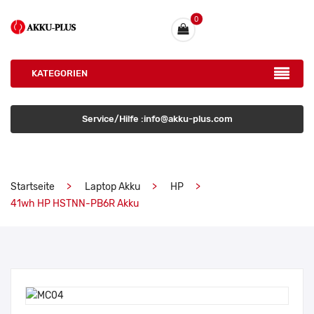
0
KATEGORIEN
Service/Hilfe :info@akku-plus.com
Startseite
Laptop Akku
HP
41wh HP HSTNN-PB6R Akku