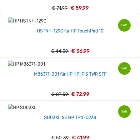
€ 59.99
€ 71.99
Sale
HSTNH-129C für HP TouchPad 10
€ 36.99
€ 44.39
Sale
M86371-001 für HP HPI P S TWR SFF
€ 72.99
€ 87.59
Sale
SD03XL für HP TPN-Q238
€ 41.99
€ 50.39