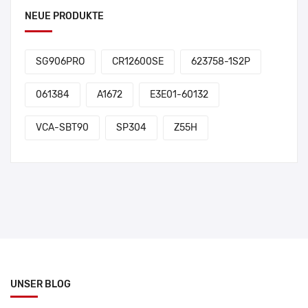
NEUE PRODUKTE
SG906PRO
CR12600SE
623758-1S2P
061384
A1672
E3E01-60132
VCA-SBT90
SP304
Z55H
UNSER BLOG