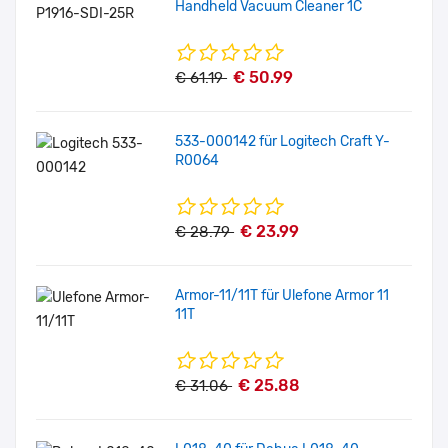
Handheld Vacuum Cleaner 1C
€ 50.99
€ 61.19
533-000142 für Logitech Craft Y-
R0064
€ 23.99
€ 28.79
Armor-11/11T für Ulefone Armor 11
11T
€ 25.88
€ 31.06