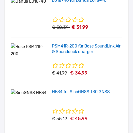
L018-40 für Dahua L018-40
€ 31.99
€ 38.39
PSM41R-200 für Bose SoundLink Air
& Sounddock charger
€ 34.99
€ 41.99
HB34 für SinoGNSS T30 GNSS
€ 45.99
€ 55.19