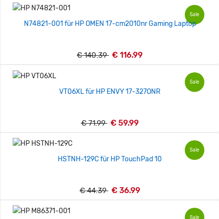
Sale
N74821-001 für HP OMEN 17-cm2010nr Gaming Laptop
€ 116.99
€ 140.39
Sale
VT06XL für HP ENVY 17-327ONR
€ 59.99
€ 71.99
Sale
HSTNH-129C für HP TouchPad 10
€ 36.99
€ 44.39
Sale