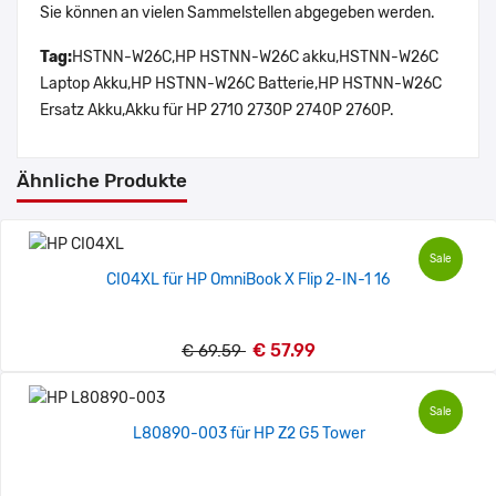
Sie können an vielen Sammelstellen abgegeben werden.
Tag:
HSTNN-W26C,HP HSTNN-W26C akku,HSTNN-W26C
Laptop Akku,HP HSTNN-W26C Batterie,HP HSTNN-W26C
Ersatz Akku,Akku für HP 2710 2730P 2740P 2760P.
Ähnliche Produkte
Sale
CI04XL für HP OmniBook X Flip 2-IN-1 16
€ 57.99
€ 69.59
Sale
L80890-003 für HP Z2 G5 Tower