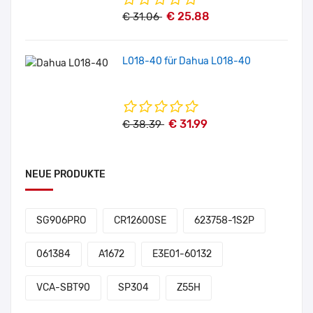
€ 25.88
€ 31.06
L018-40 für Dahua L018-40
€ 31.99
€ 38.39
NEUE PRODUKTE
SG906PRO
CR12600SE
623758-1S2P
061384
A1672
E3E01-60132
VCA-SBT90
SP304
Z55H