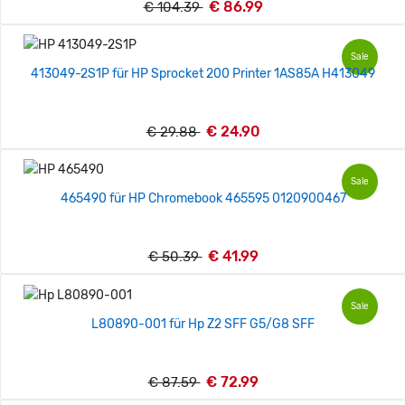
€ 86.99
€ 104.39
Sale
413049-2S1P für HP Sprocket 200 Printer 1AS85A H413049
€ 24.90
€ 29.88
Sale
465490 für HP Chromebook 465595 0120900467
€ 41.99
€ 50.39
Sale
L80890-001 für Hp Z2 SFF G5/G8 SFF
€ 72.99
€ 87.59