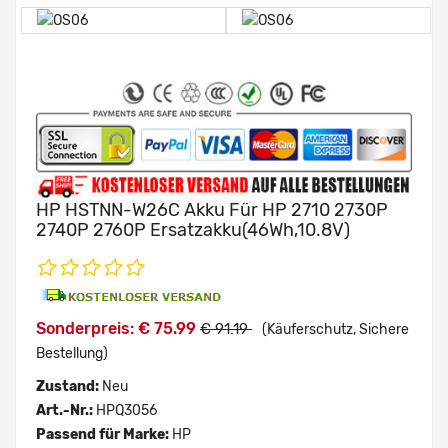
HP HSTNN-W26C Akku Für HP 2710 2730P
2740P 2760P Ersatzakku(46Wh,10.8V)
Sonderpreis: € 75.99
€ 91.19
(Käuferschutz, Sichere
Bestellung)
Zustand:
Neu
Art.-Nr.:
HPQ3056
Passend für Marke:
HP