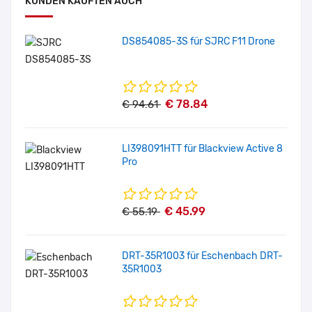
KUNDEN KAUFTEN AUCH
DS854085-3S für SJRC F11 Drone
€ 78.84
€ 94.61
LI398091HTT für Blackview Active 8
Pro
€ 45.99
€ 55.19
DRT-35R1003 für Eschenbach DRT-
35R1003