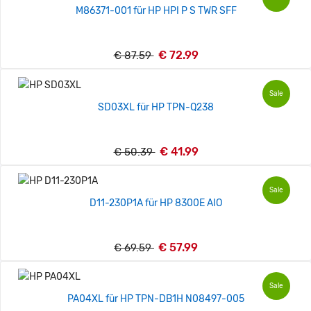
M86371-001 für HP HPI P S TWR SFF
€ 72.99
€ 87.59
Sale
SD03XL für HP TPN-Q238
€ 41.99
€ 50.39
Sale
D11-230P1A für HP 8300E AIO
€ 57.99
€ 69.59
Sale
PA04XL für HP TPN-DB1H N08497-005