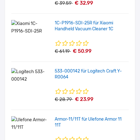
€ 32.99
€ 39.59
1C-P1916-SDI-25R für Xiaomi
Handheld Vacuum Cleaner 1C
€ 50.99
€ 61.19
533-000142 für Logitech Craft Y-
R0064
€ 23.99
€ 28.79
Armor-11/11T für Ulefone Armor 11
11T