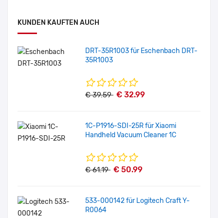
KUNDEN KAUFTEN AUCH
DRT-35R1003 für Eschenbach DRT-
35R1003
€ 32.99
€ 39.59
1C-P1916-SDI-25R für Xiaomi
Handheld Vacuum Cleaner 1C
€ 50.99
€ 61.19
533-000142 für Logitech Craft Y-
R0064