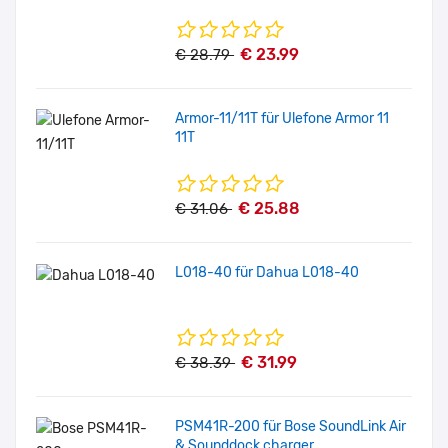
€ 23.99
€ 28.79
Armor-11/11T für Ulefone Armor 11
11T
€ 25.88
€ 31.06
L018-40 für Dahua L018-40
€ 31.99
€ 38.39
PSM41R-200 für Bose SoundLink Air
& Sounddock charger