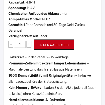
Kapazität:
43WH
Spannung:
11.4V
Chemischer Aufbau des Akkus:
Li-ion
Kompatibles Modell:
PL03
Garantie:
1 Jahr Garantie und 30-Tage Geld-Zurück-
Garantie!
Verfügbarkeit:
Auf Lager.
−
+
IN DEN WARENKORB
Lieferzeit
– In der Regel 5 - 15 Werktage.
Premium-Zellen mit extrem langer Lebensdauer
–
Maximale Leistung durch erstklassige Materialien.
100% Kompatibilität mit Originalgeräten
– Inklusive
aller Ladezubehöre der Erstausrüstung.
Kein Memory-Effekt
– Laden Sie den Akku jederzeit (auch
teilweise) ohne Kapazitätseinbußen.
Herstellerneue Klasse-A-Batterien
–