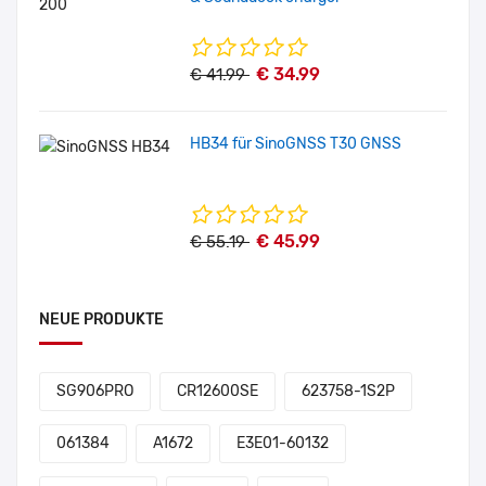
€ 34.99
€ 41.99
HB34 für SinoGNSS T30 GNSS
€ 45.99
€ 55.19
NEUE PRODUKTE
SG906PRO
CR12600SE
623758-1S2P
061384
A1672
E3E01-60132