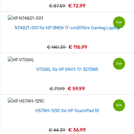
€ 72.99
€ 87.59
Sale
N74821-001 für HP OMEN 17-cm2010nr Gaming Laptop
€ 116.99
€ 140.39
Sale
VT06XL für HP ENVY 17-327ONR
€ 59.99
€ 71.99
Sale
HSTNH-129C für HP TouchPad 10
€ 36.99
€ 44.39