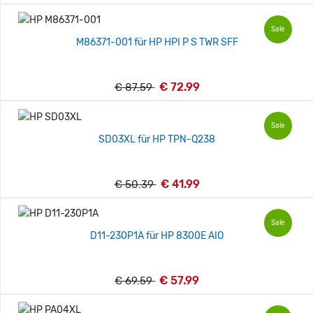
Sale
M86371-001 für HP HPI P S TWR SFF
€ 72.99
€ 87.59
Sale
SD03XL für HP TPN-Q238
€ 41.99
€ 50.39
Sale
D11-230P1A für HP 8300E AIO
€ 57.99
€ 69.59