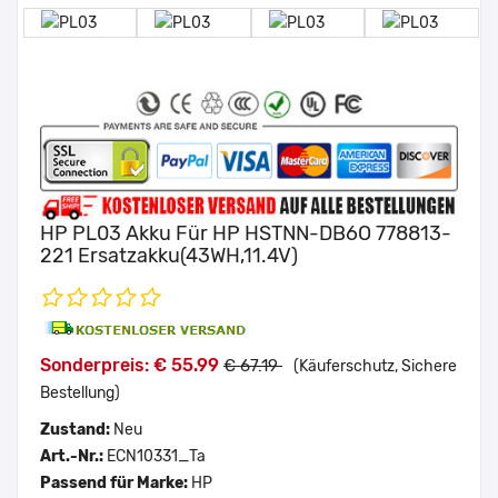
HP PL03 Akku Für HP HSTNN-DB6O 778813-
221 Ersatzakku(43WH,11.4V)
Sonderpreis: € 55.99
€ 67.19
(Käuferschutz, Sichere
Bestellung)
Zustand:
Neu
Art.-Nr.:
ECN10331_Ta
Passend für Marke:
HP