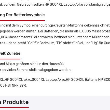
uf, vor dem Gebrauch sollten HP SC04XL Laptop Akku vollständig aufg
ng Der Batteriesymbole
sind mit dem Symbol einer durchgekreuzten Mülltonne gekennzeichnet. 
gegeben werden dürfen. Bei Batterien, die mehr als 0,0005 Masseproz
0,004 Masseprozent Blei enthalten, befindet sich unter dem Mülltonn
es – dabei steht "Cd" für Cadmium, "Pb" steht für Blei, und "Hg" für Que
elt Zuliebe
und Akkus gehören nicht in den Hausmüll.
n an vielen Sammelstellen abgegeben werden.
L,HP SC04XL akku,SC04XL Laptop Akku,HP SC04XL Batterie,HP SC04
05 HSTNN-IB9R.
e Produkte