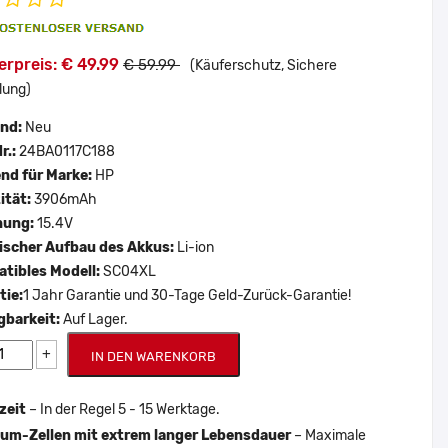
rpreis: € 49.99
€ 59.99
(Käuferschutz, Sichere
lung)
and:
Neu
r.:
24BA0117C188
nd für Marke:
HP
ität:
3906mAh
nung:
15.4V
scher Aufbau des Akkus:
Li-ion
tibles Modell:
SC04XL
tie:
1 Jahr Garantie und 30-Tage Geld-Zurück-Garantie!
gbarkeit:
Auf Lager.
+
IN DEN WARENKORB
zeit
– In der Regel 5 - 15 Werktage.
um-Zellen mit extrem langer Lebensdauer
– Maximale