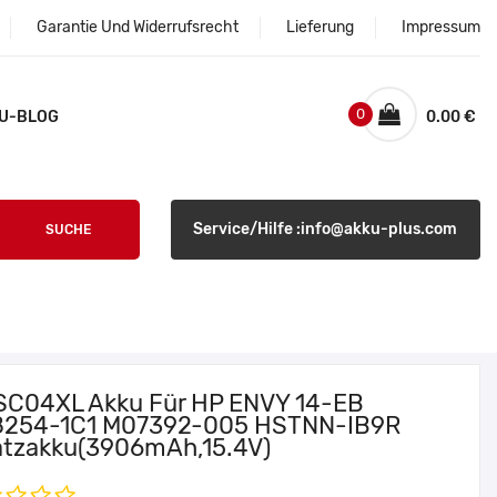
Garantie Und Widerrufsrecht
Lieferung
Impressum
0
U-BLOG
0.00 €
Service/Hilfe :info@akku-plus.com
SUCHE
SC04XL Akku Für HP ENVY 14-EB
254-1C1 M07392-005 HSTNN-IB9R
atzakku(3906mAh,15.4V)