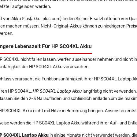
etzteil aufgeladen werden.
t von Akku Plus(akku-plus.com) finden Sie nur Ersatzbatterien von Qu
gen machen müssen. Nicht-Original-Akkus können zu niedrigeren Preise
erden.
ängere Lebenszeit Für HP SC04XL Akku
HP SC04XL nicht fallen lassen, werfen auseinander nehmen und nicht in 
unfähigkeit der HP SC04XL Akku verursachen.
chluss verursacht die Funktionsunfähigkeit Ihrer HP SC04XL Laptop Ak
 Ihren HP SC04XL,
HP SC04XL Laptop Akku
langfristig nicht verwende
lassen Sie den 2-3 Mal aufladen und schließlich entladen,um die maxim
 HP SC04XL Akku nicht mit Hitze in Berührung bringen. Ansonsten entst
eise werden die HP SC04XL Laptop Akku während ihrer Auf- und Entl
P SC04XL Laptop Akku
in einige Monate nicht verwendet werden, die 