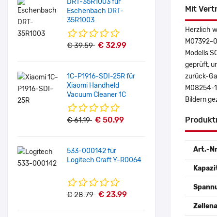
DRT-35R1003 für
Mit Vert
Eschenbach DRT-
35R1003
Herzlich 
M07392-00
€ 32.99
€ 39.59
Modells S
geprüft, u
1C-P1916-SDI-25R für
zurück-Gar
Xiaomi Handheld
M08254-1C
Vacuum Cleaner 1C
Bildern g
€ 50.99
Produkt
€ 61.19
Art.-Nr
533-000142 für
Logitech Craft Y-R0064
Kapazi
Spann
€ 23.99
€ 28.79
Zellena