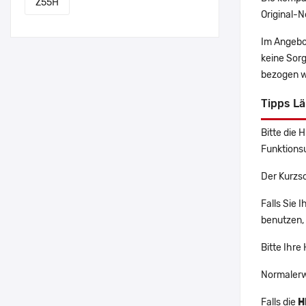
Z55H
Original-N
Im Angebo
keine Sor
bezogen w
Tipps L
Bitte die 
Funktions
Der Kurzs
Falls Sie
benutzen, 
Bitte Ihre
Normalerw
Falls die
H