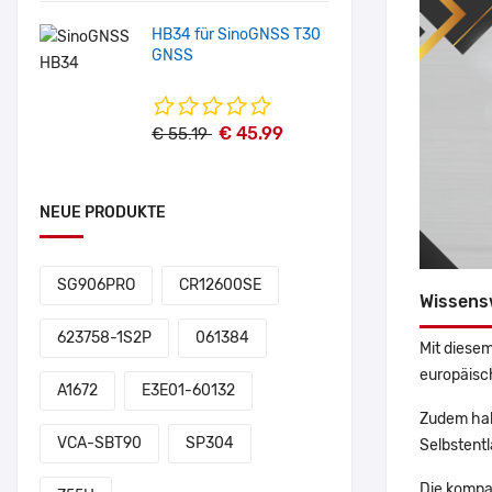
HB34 für SinoGNSS T30
GNSS
€ 45.99
€ 55.19
NEUE PRODUKTE
SG906PRO
CR12600SE
Wissens
623758-1S2P
061384
Mit diesem
europäisch
A1672
E3E01-60132
Zudem hab
VCA-SBT90
SP304
Selbstentl
Die kompa