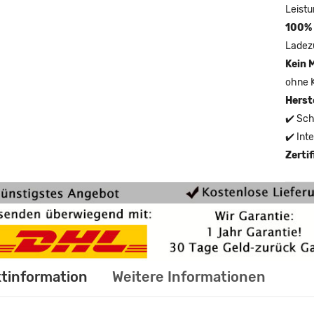
Leistu
100% 
Ladez
Kein 
ohne 
Herst
✔️ Sch
✔️ Int
Zerti
tinformation
Weitere Informationen