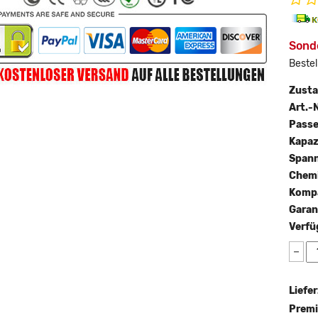
Sonde
Bestel
Zust
Art.-N
Passe
Kapaz
Span
Chemi
Kompa
Garan
Verfü
−
Liefer
Premi