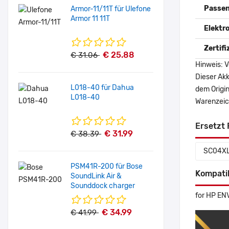
Passen
Armor-11/11T für Ulefone
Armor 11 11T
Elektr
Zertif
€ 25.88
€ 31.06
Hinweis: V
Dieser Akk
L018-40 für Dahua
dem Origi
L018-40
Warenzeich
Ersetzt 
€ 31.99
€ 38.39
SC04X
PSM41R-200 für Bose
Kompati
SoundLink Air &
Sounddock charger
for HP E
€ 34.99
€ 41.99