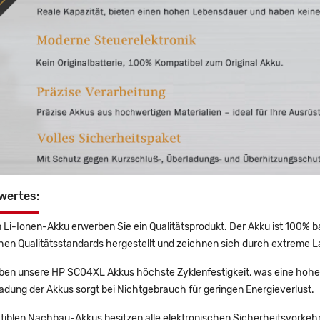
wertes:
 Li-Ionen-Akku erwerben Sie ein Qualitätsprodukt. Der Akku ist 100% b
en Qualitätsstandards hergestellt und zeichnen sich durch extreme La
en unsere HP SC04XL Akkus höchste Zyklenfestigkeit, was eine hohe 
adung der Akkus sorgt bei Nichtgebrauch für geringen Energieverlust.
tiblen Nachbau-Akkus besitzen alle elektronischen Sicherheitsvorkehr