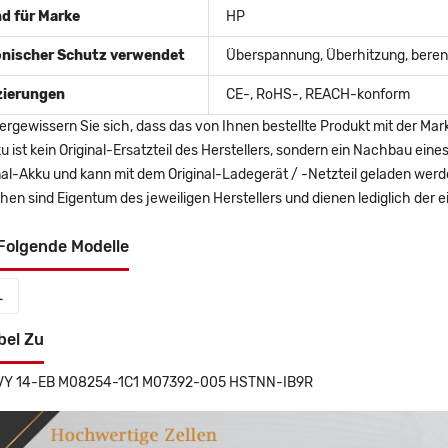
d für Marke
HP
onischer Schutz verwendet
Überspannung, Überhitzung, berent
izierungen
CE-, RoHS-, REACH-konform
ergewissern Sie sich, dass das von Ihnen bestellte Produkt mit der Mar
u ist kein Original-Ersatzteil des Herstellers, sondern ein Nachbau ei
nal-Akku und kann mit dem Original-Ladegerät / -Netzteil geladen wer
en sind Eigentum des jeweiligen Herstellers und dienen lediglich der ei
Folgende Modelle
L
bel Zu
NVY 14-EB M08254-1C1 M07392-005 HSTNN-IB9R