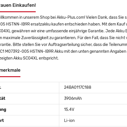
rauen Einkaufen!
willkommen in unserem Shop bei Akku-Plus.com! Vielen Dank, dass Si
5 HSTNN-IB9R ersatzakku kaufen entschieden haben. Mit dem Kauf uns
C04XL gewähren wir eine umfassende einjährige Garantie. Jede Akku B
m maximale Zuverlässigkeit zu garantieren. Für den Fall, dass Sie nicht 
antie. Bitte stellen Sie vor Auftragserteilung sicher, dass die Teile
1 M07392-005 HSTNN-IB9R Akku mit den unten genannten Angaben übe
ezeigten Akku SC04XL entspricht.
merkmale
.
24BA0117C188
tät
3906mAh
ung
15.4V
rt
Li-ion