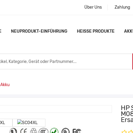
Über Uns
Zahlung
E
NEUPRODUKT-EINFÜHRUNG
HEISSE PRODUKTE
AKK
 Akku
HP 
M08
Ers