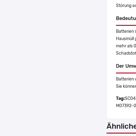
Störung a
Bedeutu
Batterien 
Hausmüll 
mehr als 
Schadstoff
Der Umw
Batterien 
Sie könne
Tag:
SC04X
M07392-0
Ähnlich