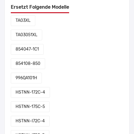
Ersetzt Folgende Modelle
TA03XL
TA03051XL
854047-1C1
854108-850
996QA101H
HSTNN-172C-4
HSTNN-175C-5
HSTNN-I72C-4