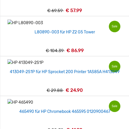
€ 57.99
€ 69.59
Sale
L80890-003 für HP Z2 G5 Tower
€ 86.99
€ 104.39
Sale
413049-2S1P für HP Sprocket 200 Printer 1AS85A H413049
€ 24.90
€ 29.88
Sale
465490 für HP Chromebook 465595 0120900467