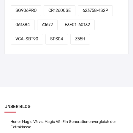
SG906PRO
CR12600SE
623758-1S2P
061384
A1672
E3E01-60132
VCA-SBT90
SP304
Z55H
UNSER BLOG
Honor Magic V6 vs. Magic V5: Ein Generationenvergleich der
Extraklasse