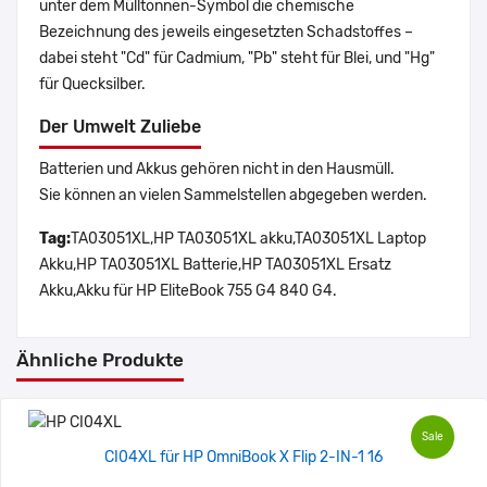
unter dem Mülltonnen-Symbol die chemische
Bezeichnung des jeweils eingesetzten Schadstoffes –
dabei steht "Cd" für Cadmium, "Pb" steht für Blei, und "Hg"
für Quecksilber.
Der Umwelt Zuliebe
Batterien und Akkus gehören nicht in den Hausmüll.
Sie können an vielen Sammelstellen abgegeben werden.
Tag:
TA03051XL,HP TA03051XL akku,TA03051XL Laptop
Akku,HP TA03051XL Batterie,HP TA03051XL Ersatz
Akku,Akku für HP EliteBook 755 G4 840 G4.
Ähnliche Produkte
Sale
CI04XL für HP OmniBook X Flip 2-IN-1 16