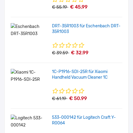
€ 45.99
€ 55.19
DRT-35R1003 für Eschenbach DRT-
35R1003
€ 32.99
€ 39.59
1C-P1916-SDI-25R für Xiaomi
Handheld Vacuum Cleaner 1C
€ 50.99
€ 61.19
533-000142 für Logitech Craft Y-
R0064