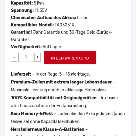
Kapazität:
51Wh
Spannung:
11.55V
Chemischer Aufbau des Akkus:
Li-ion
Kompatibles Modell:
TA03051XL
Garantie:
1 Jahr Garantie und 30-Tage Geld-Zurück-
Garantie!
Verfügbarkeit:
Auf Lager.
−
+
IN DEN WARENKORB
Lieferzeit
– In der Regel 5 - 15 Werktage.
Premium-Zellen mit extrem langer Lebensdauer
–
Maximale Leistung durch erstklassige Materialien.
100% Kompatibilität mit Originalgeräten
– Inklusive
aller Ladezubehöre der Erstausrüstung.
Kein Memory-Effekt
– Laden Sie den Akku jederzeit (auch
teilweise) ohne Kapazitätseinbußen.
Herstellerneue Klasse-A-Batterien
–