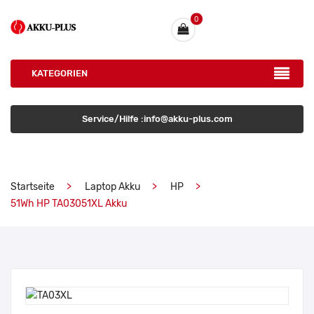
0
KATEGORIEN
Service/Hilfe :info@akku-plus.com
Startseite
Laptop Akku
HP
51Wh HP TA03051XL Akku