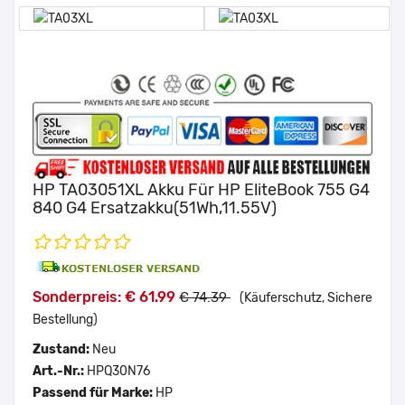
HP TA03051XL Akku Für HP EliteBook 755 G4
840 G4 Ersatzakku(51Wh,11.55V)
Sonderpreis: € 61.99
€ 74.39
(Käuferschutz, Sichere
Bestellung)
Zustand:
Neu
Art.-Nr.:
HPQ30N76
Passend für Marke:
HP