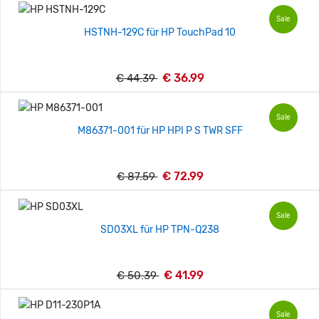
Sale
HSTNH-129C für HP TouchPad 10
€ 36.99
€ 44.39
Sale
M86371-001 für HP HPI P S TWR SFF
€ 72.99
€ 87.59
Sale
SD03XL für HP TPN-Q238
€ 41.99
€ 50.39
Sale