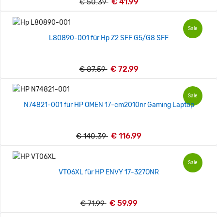
€ 41.99
€ 50.39
Sale
L80890-001 für Hp Z2 SFF G5/G8 SFF
€ 72.99
€ 87.59
Sale
N74821-001 für HP OMEN 17-cm2010nr Gaming Laptop
€ 116.99
€ 140.39
Sale
VT06XL für HP ENVY 17-327ONR
€ 59.99
€ 71.99