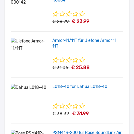
R0064
€ 23.99
€ 28.79
Armor-11/11T für Ulefone Armor 11
11T
€ 25.88
€ 31.06
L018-40 für Dahua L018-40
€ 31.99
€ 38.39
PSM41R-200 für Bose SoundLink Air