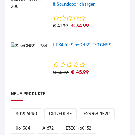
& Sounddock charger
€ 34.99
€ 41.99
HB34 für SinoGNSS T30 GNSS
€ 45.99
€ 55.19
NEUE PRODUKTE
SG906PRO
CR12600SE
623758-1S2P
061384
A1672
E3E01-60132