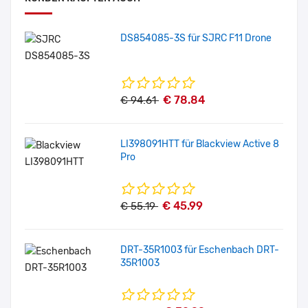
DS854085-3S für SJRC F11 Drone
€ 78.84
€ 94.61
LI398091HTT für Blackview Active 8
Pro
€ 45.99
€ 55.19
DRT-35R1003 für Eschenbach DRT-
35R1003