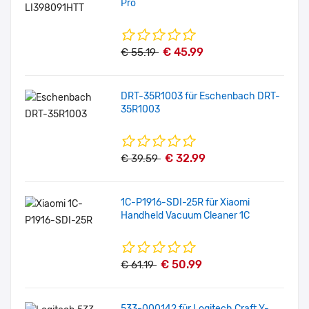
Pro
€ 45.99
€ 55.19
DRT-35R1003 für Eschenbach DRT-
35R1003
€ 32.99
€ 39.59
1C-P1916-SDI-25R für Xiaomi
Handheld Vacuum Cleaner 1C
€ 50.99
€ 61.19
533-000142 für Logitech Craft Y-