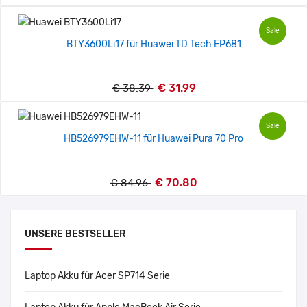
Sale
BTY3600Li17 für Huawei TD Tech EP681
€ 31.99
€ 38.39
Sale
HB526979EHW-11 für Huawei Pura 70 Pro
€ 70.80
€ 84.96
UNSERE BESTSELLER
Laptop Akku für Acer SP714 Serie