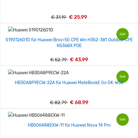
€ 25.99
€ 31.19
Sale
S190126D1D für Huawei Brovi 5G CPE Win H352-381 Outdoor CPE
N5368X POE
€ 43.99
€ 52.79
Sale
HB30A8P9ECW-22A für Huawei MateBookE Go GK-W56
€ 68.99
€ 82.79
Sale
HB506488EXW-11 für Huawei Nova 14 Pro