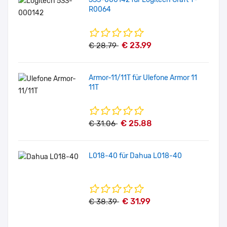
R0064
€ 23.99
€ 28.79
Armor-11/11T für Ulefone Armor 11
11T
€ 25.88
€ 31.06
L018-40 für Dahua L018-40
€ 31.99
€ 38.39