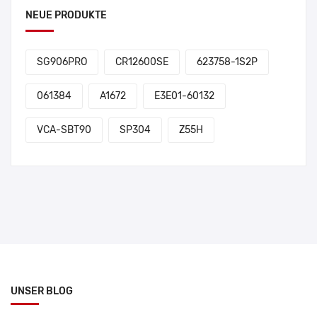
NEUE PRODUKTE
SG906PRO
CR12600SE
623758-1S2P
061384
A1672
E3E01-60132
VCA-SBT90
SP304
Z55H
UNSER BLOG