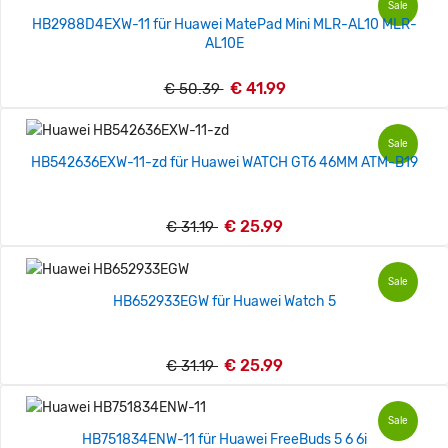
Sale
HB2988D4EXW-11 für Huawei MatePad Mini MLR-AL10 MLR-
AL10E
€ 41.99
€ 50.39
Sale
HB542636EXW-11-zd für Huawei WATCH GT6 46MM ATM-B19
€ 25.99
€ 31.19
Sale
HB652933EGW für Huawei Watch 5
€ 25.99
€ 31.19
Sale
HB751834ENW-11 für Huawei FreeBuds 5 6 6i