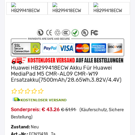
Huawei HB299418ECW Akku Für Huawei
MediaPad M5 CMR-AL09 CMR-W19
Ersatzakku(7500mAh/28.65Wh,3.82V/4.4V)
Sonderpreis: € 43.26
€ 51.91
(Käuferschutz, Sichere
Bestellung)
Zustand:
Neu
Art.-Nr.:
ECN11418_Ta