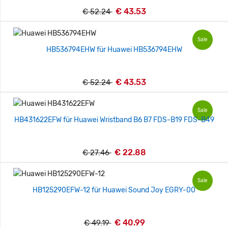
€ 43.53
€ 52.24
Sale
HB536794EHW für Huawei HB536794EHW
€ 43.53
€ 52.24
Sale
HB431622EFW für Huawei Wristband B6 B7 FDS-B19 FDS-B49
€ 22.88
€ 27.46
Sale
HB125290EFW-12 für Huawei Sound Joy EGRY-00
€ 40.99
€ 49.19