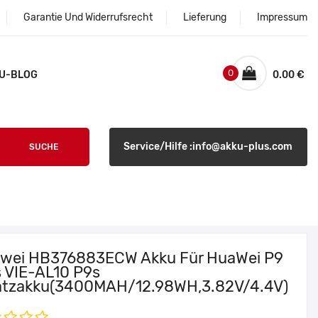
Garantie Und Widerrufsrecht
Lieferung
Impressum
0
U-BLOG
0.00 €
Service/Hilfe :info@akku-plus.com
SUCHE
wei HB376883ECW Akku Für HuaWei P9
s VIE-AL10 P9s
atzakku(3400MAH/12.98WH,3.82V/4.4V)