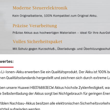
wertes:
 Li-Ionen-Akku erwerben Sie ein Qualitätsprodukt. Der Akku ist 100% b
en Qualitätsstandards hergestellt und zeichnen sich durch extreme La
en unsere Huawei HB376883ECW Akkus höchste Zyklenfestigkeit, was 
e Selbstentladung der Akkus sorgt bei Nichtgebrauch für geringen Ener
tiblen Nachbau-Akkus besitzen alle elektronischen Sicherheitsvorkehr
etzteil aufgeladen werden.