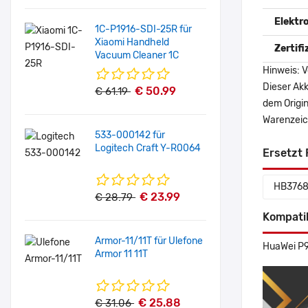
Elektr
1C-P1916-SDI-25R für
Xiaomi Handheld
Zertif
Vacuum Cleaner 1C
Hinweis: V
Dieser Akk
€ 50.99
€ 61.19
dem Origi
Warenzeich
533-000142 für
Logitech Craft Y-R0064
Ersetzt 
HB376
€ 23.99
€ 28.79
Kompati
Armor-11/11T für Ulefone
HuaWei P9
Armor 11 11T
€ 25.88
€ 31.06