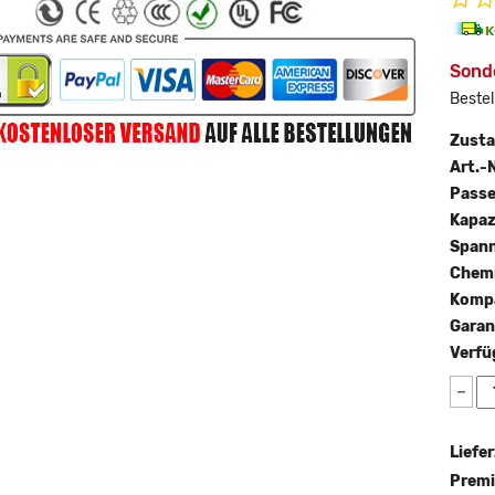
Sond
Bestel
Zust
Art.-N
Passe
Kapaz
Span
Chemi
Kompa
Garan
Verfü
−
Liefer
Premi