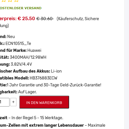
erpreis: € 25.50
€ 30.60
(Käuferschutz, Sichere
lung)
and:
Neu
r.:
ECN10515_Te
nd für Marke:
Huawei
ität:
3400MAH/12.98WH
nung:
3.82V/4.4V
scher Aufbau des Akkus:
Li-ion
tibles Modell:
HB376883ECW
tie:
1 Jahr Garantie und 30-Tage Geld-Zurück-Garantie!
gbarkeit:
Auf Lager.
+
IN DEN WARENKORB
zeit
– In der Regel 5 - 15 Werktage.
um-Zellen mit extrem langer Lebensdauer
– Maximale