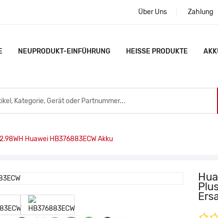
Über Uns
Zahlung
E
NEUPRODUKT-EINFÜHRUNG
HEISSE PRODUKTE
AKK
2.98WH Huawei HB376883ECW Akku
Hua
Plu
Ers