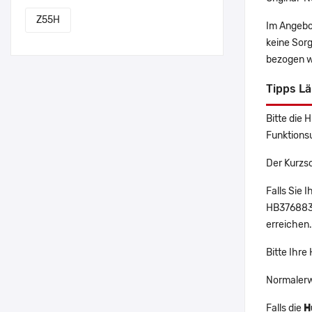
Z55H
Im Angebo
keine Sor
bezogen w
Tipps L
Bitte die 
Funktions
Der Kurzs
Falls Sie
HB376883E
erreichen.
Bitte Ihr
Normalerw
Falls die
H