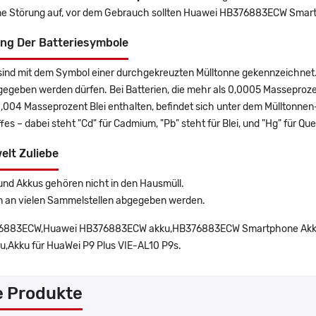
ine Störung auf, vor dem Gebrauch sollten Huawei HB376883ECW Smart
ng Der Batteriesymbole
sind mit dem Symbol einer durchgekreuzten Mülltonne gekennzeichnet. 
gegeben werden dürfen. Bei Batterien, die mehr als 0,0005 Masseproz
0,004 Masseprozent Blei enthalten, befindet sich unter dem Mülltonn
es – dabei steht "Cd" für Cadmium, "Pb" steht für Blei, und "Hg" für Que
elt Zuliebe
und Akkus gehören nicht in den Hausmüll.
n an vielen Sammelstellen abgegeben werden.
6883ECW,Huawei HB376883ECW akku,HB376883ECW Smartphone Akk
u,Akku für HuaWei P9 Plus VIE-AL10 P9s.
e Produkte