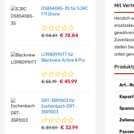
Mit Vert
DS854085-3S für SJRC
F11 Drone
Herzlich 
ersatzakk
gewähren 
€ 78.84
€ 94.61
Zuverlässi
stellen Si
unten gen
LI398091HTT für
Blackview Active 8 Pro
Produkt
€ 45.99
€ 55.19
Art.-Nr
Kapazi
DRT-35R1003 für
Eschenbach DRT-
Spann
35R1003
Zellena
€ 32.99
€ 39.59
Passen