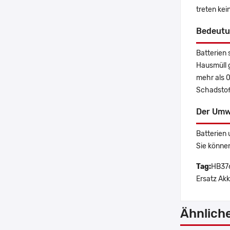
treten ke
Bedeutu
Batterien 
Hausmüll 
mehr als 
Schadstoff
Der Umw
Batterien 
Sie könne
Tag:
HB37
Ersatz Akk
Ähnlich