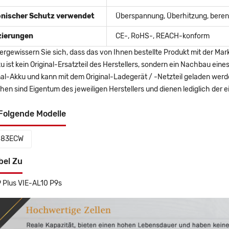
onischer Schutz verwendet
Überspannung, Überhitzung, berent
izierungen
CE-, RoHS-, REACH-konform
ergewissern Sie sich, dass das von Ihnen bestellte Produkt mit der Mar
u ist kein Original-Ersatzteil des Herstellers, sondern ein Nachbau ei
nal-Akku und kann mit dem Original-Ladegerät / -Netzteil geladen wer
en sind Eigentum des jeweiligen Herstellers und dienen lediglich der ei
Folgende Modelle
883ECW
bel Zu
 Plus VIE-AL10 P9s