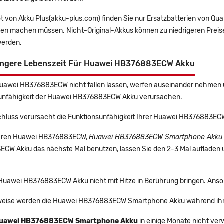
t von Akku Plus(akku-plus.com) finden Sie nur Ersatzbatterien von Qu
gen machen müssen. Nicht-Original-Akkus können zu niedrigeren Preise
erden.
ängere Lebenszeit Für Huawei HB376883ECW Akku
Huawei HB376883ECW nicht fallen lassen, werfen auseinander nehmen un
unfähigkeit der Huawei HB376883ECW Akku verursachen.
chluss verursacht die Funktionsunfähigkeit Ihrer Huawei HB376883E
 Ihren Huawei HB376883ECW,
Huawei HB376883ECW Smartphone Akku
CW Akku das nächste Mal benutzen, lassen Sie den 2-3 Mal aufladen u
e Huawei HB376883ECW Akku nicht mit Hitze in Berührung bringen. Anso
eise werden die Huawei HB376883ECW Smartphone Akku während ihre
uawei HB376883ECW Smartphone Akku
in einige Monate nicht ver