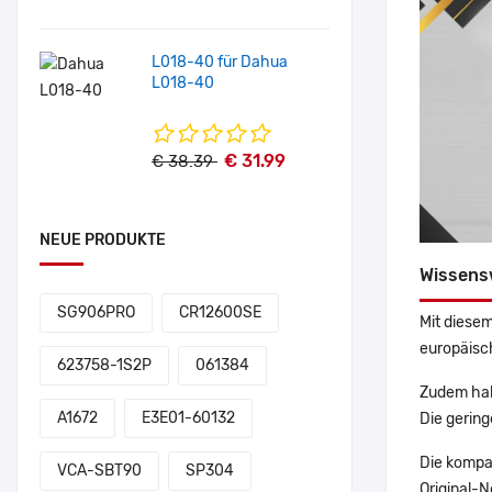
L018-40 für Dahua
L018-40
€ 31.99
€ 38.39
NEUE PRODUKTE
Wissens
SG906PRO
CR12600SE
Mit diesem
europäisch
623758-1S2P
061384
Zudem hab
A1672
E3E01-60132
Die gering
Die kompa
VCA-SBT90
SP304
Original-N