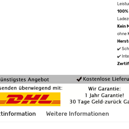
Leistu
100% 
Ladez
Kein 
ohne 
Herst
✔️ Sch
✔️ Int
Zerti
tinformation
Weitere Informationen