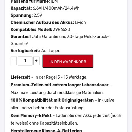
Passend für Marke:
IBM
Kapazität:
6.6AH/400mAh/24.4Wh
Spannung:
2.5V
Chemischer Aufbau des Akkus:
Li-ion
Kompatibles Modell:
39R6520
Garantie:
1 Jahr Garantie und 30-Tage Geld-Zurück-
Garantie!
Verfügbarkeit:
Auf Lager.
−
+
IN DEN WARENKORB
Lieferzeit
– In der Regel 5 - 15 Werktage.
Premium-Zellen mit extrem langer Lebensdauer
–
Maximale Leistung durch erstklassige Materialien.
100% Kompatibilität mit Originalgeräten
– Inklusive
aller Ladezubehöre der Erstausrüstung.
Kein Memory-Effekt
– Laden Sie den Akku jederzeit (auch
teilweise) ohne Kapazitätseinbußen.
Herstellerneue Klasse-A-Batterien
–