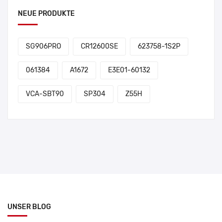
NEUE PRODUKTE
SG906PRO
CR12600SE
623758-1S2P
061384
A1672
E3E01-60132
VCA-SBT90
SP304
Z55H
UNSER BLOG