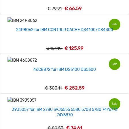
€ 66.59
€ 79.91
Sale
24P8062 für IBM CONTRLR CACHE DS4100/DS4300
€ 125.99
€ 151.19
Sale
46C8872 für IBM DS5100 DS5300
€ 252.59
€ 303.11
Sale
39J5057 für IBM 2780 39J5555 5580 5708 5780 74Y6773
74Y6870
€ 74.61
€ 89.53