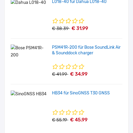
L018-40 für Dahua L018-40
€ 31.99
€ 38.39
PSM41R-200 für Bose SoundLink Air
& Sounddock charger
€ 34.99
€ 41.99
HB34 für SinoGNSS T30 GNSS
€ 45.99
€ 55.19