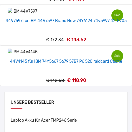
Sale
44V7597 für IBM 44V7597 Brand New 74Y6124 74y5997 42r8705
€ 143.62
€ 172.34
Sale
44V4145 für IBM 74Y5667 5679 57B7 P6 520 raidcard Cache
€ 118.90
€ 142.68
UNSERE BESTSELLER
Laptop Akku für Acer TMP246 Serie