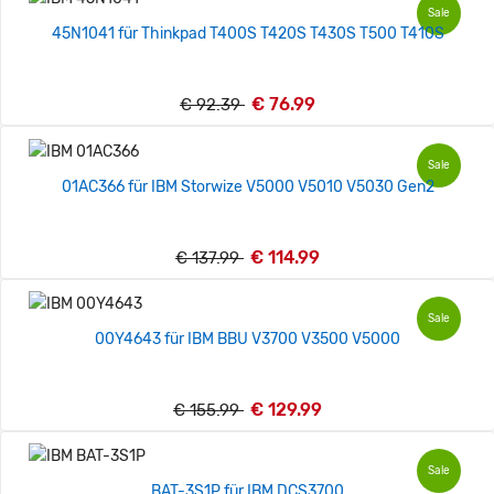
Sale
45N1041 für Thinkpad T400S T420S T430S T500 T410S
€ 76.99
€ 92.39
Sale
01AC366 für IBM Storwize V5000 V5010 V5030 Gen2
€ 114.99
€ 137.99
Sale
00Y4643 für IBM BBU V3700 V3500 V5000
€ 129.99
€ 155.99
Sale
BAT-3S1P für IBM DCS3700