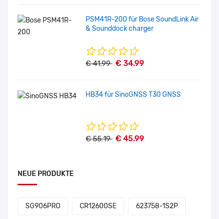
PSM41R-200 für Bose SoundLink Air
& Sounddock charger
€ 34.99
€ 41.99
HB34 für SinoGNSS T30 GNSS
€ 45.99
€ 55.19
NEUE PRODUKTE
SG906PRO
CR12600SE
623758-1S2P