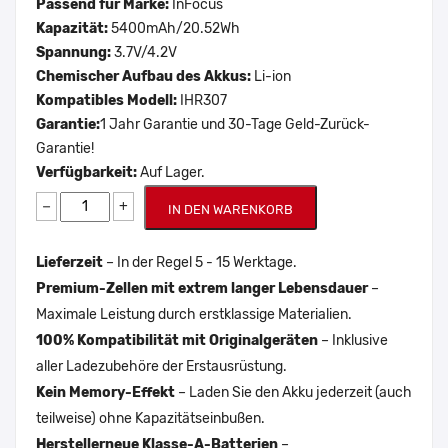
Passend für Marke:
InFocus
Kapazität:
5400mAh/20.52Wh
Spannung:
3.7V/4.2V
Chemischer Aufbau des Akkus:
Li-ion
Kompatibles Modell:
IHR307
Garantie:
1 Jahr Garantie und 30-Tage Geld-Zurück-
Garantie!
Verfügbarkeit:
Auf Lager.
−
+
IN DEN WARENKORB
Lieferzeit
– In der Regel 5 - 15 Werktage.
Premium-Zellen mit extrem langer Lebensdauer
–
Maximale Leistung durch erstklassige Materialien.
100% Kompatibilität mit Originalgeräten
– Inklusive
aller Ladezubehöre der Erstausrüstung.
Kein Memory-Effekt
– Laden Sie den Akku jederzeit (auch
teilweise) ohne Kapazitätseinbußen.
Herstellerneue Klasse-A-Batterien
–