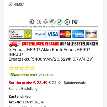
InFocus IHR307 Akku Für InFocus HR307
IHR307
Ersatzakku(5400mAh/20.52Wh,3.7V/4.2V)
Sonderpreis: € 28.49
€ 34.19
(Käuferschutz,
Sichere Bestellung)
Zustand:
Neu
Art.-Nr.:
ECN11536_Te