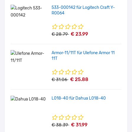
533-000142 für Logitech Craft Y-
R0064
€ 23.99
€ 28.79
Armor-11/11T für Ulefone Armor 11
11T
€ 25.88
€ 31.06
L018-40 für Dahua L018-40
€ 31.99
€ 38.39