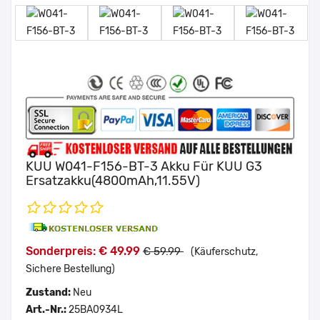
KUU W041-F156-BT-3 Akku Für KUU G3
Ersatzakku(4800mAh,11.55V)
Sonderpreis: € 49.99
€ 59.99
(Käuferschutz,
Sichere Bestellung)
Zustand:
Neu
Art.-Nr.:
25BA0934L