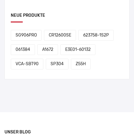
NEUE PRODUKTE
SG906PRO
CR12600SE
623758-1S2P
061384
A1672
E3E01-60132
VCA-SBT90
SP304
Z55H
UNSER BLOG