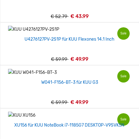
€ 43.99
€ 52.79
Sale
U4276127PV-2S1P für KUU Flexones 14.1 Inch
€ 49.99
€ 59.99
Sale
W041-F156-BT-3 für KUU G3
€ 49.99
€ 59.99
Sale
XU156 für KUU NoteBook i7-1185G7 DESKTOP-V9SVK5N