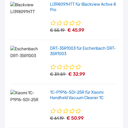
LI398091HTT für Blackview Active 8
Pro
€ 45.99
€ 55.19
DRT-35R1003 für Eschenbach DRT-
35R1003
€ 32.99
€ 39.59
1C-P1916-SDI-25R für Xiaomi
Handheld Vacuum Cleaner 1C
€ 50.99
€ 61.19