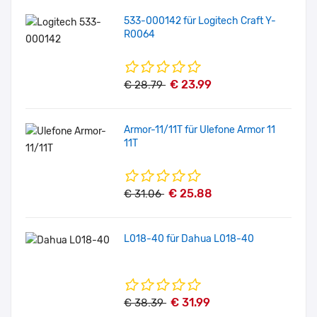
533-000142 für Logitech Craft Y-
R0064
€ 23.99
€ 28.79
Armor-11/11T für Ulefone Armor 11
11T
€ 25.88
€ 31.06
L018-40 für Dahua L018-40
€ 31.99
€ 38.39