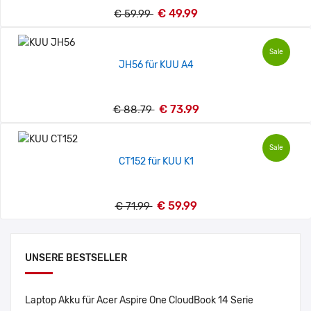
€ 49.99
€ 59.99
Sale
JH56 für KUU A4
€ 73.99
€ 88.79
Sale
CT152 für KUU K1
€ 59.99
€ 71.99
UNSERE BESTSELLER
Laptop Akku für Acer Aspire One CloudBook 14 Serie