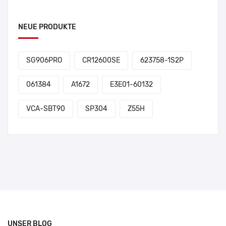
NEUE PRODUKTE
SG906PRO
CR12600SE
623758-1S2P
061384
A1672
E3E01-60132
VCA-SBT90
SP304
Z55H
UNSER BLOG