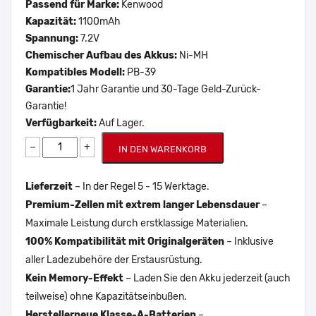
Passend für Marke:
Kenwood
Kapazität:
1100mAh
Spannung:
7.2V
Chemischer Aufbau des Akkus:
Ni-MH
Kompatibles Modell:
PB-39
Garantie:
1 Jahr Garantie und 30-Tage Geld-Zurück-
Garantie!
Verfügbarkeit:
Auf Lager.
−
+
IN DEN WARENKORB
Lieferzeit
– In der Regel 5 - 15 Werktage.
Premium-Zellen mit extrem langer Lebensdauer
–
Maximale Leistung durch erstklassige Materialien.
100% Kompatibilität mit Originalgeräten
– Inklusive
aller Ladezubehöre der Erstausrüstung.
Kein Memory-Effekt
– Laden Sie den Akku jederzeit (auch
teilweise) ohne Kapazitätseinbußen.
Herstellerneue Klasse-A-Batterien
–