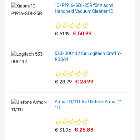
1C-P1916-SDI-25R für Xiaomi
Handheld Vacuum Cleaner 1C
€ 50.99
€ 61.19
533-000142 für Logitech Craft Y-
R0064
€ 23.99
€ 28.79
Armor-11/11T für Ulefone Armor 11
11T
€ 25.88
€ 31.06