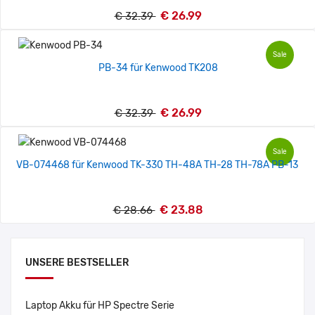
€ 26.99
€ 32.39
Sale
PB-34 für Kenwood TK208
€ 26.99
€ 32.39
Sale
VB-074468 für Kenwood TK-330 TH-48A TH-28 TH-78A PB-13
€ 23.88
€ 28.66
UNSERE BESTSELLER
Laptop Akku für HP Spectre Serie