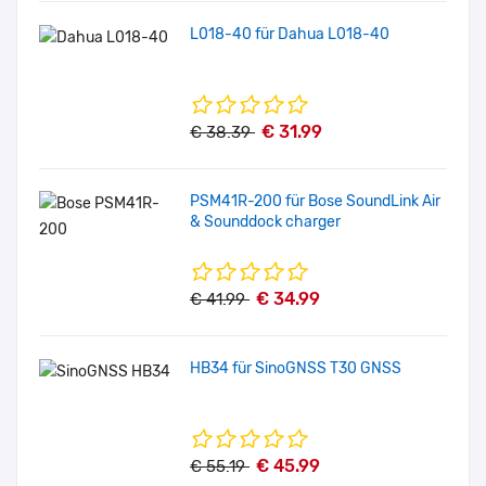
L018-40 für Dahua L018-40
€ 31.99
€ 38.39
PSM41R-200 für Bose SoundLink Air
& Sounddock charger
€ 34.99
€ 41.99
HB34 für SinoGNSS T30 GNSS
€ 45.99
€ 55.19