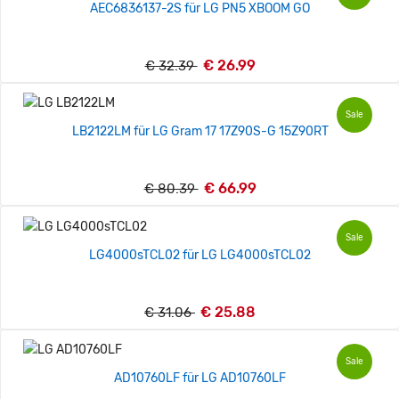
AEC6836137-2S für LG PN5 XBOOM GO
€ 26.99
€ 32.39
Sale
LB2122LM für LG Gram 17 17Z90S-G 15Z90RT
€ 66.99
€ 80.39
Sale
LG4000sTCL02 für LG LG4000sTCL02
€ 25.88
€ 31.06
Sale
AD10760LF für LG AD10760LF