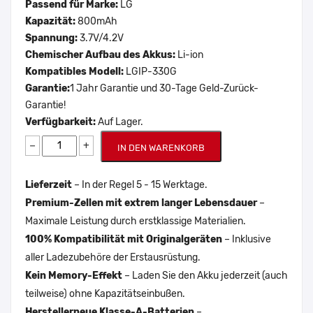
Passend für Marke:
LG
Kapazität:
800mAh
Spannung:
3.7V/4.2V
Chemischer Aufbau des Akkus:
Li-ion
Kompatibles Modell:
LGIP-330G
Garantie:
1 Jahr Garantie und 30-Tage Geld-Zurück-
Garantie!
Verfügbarkeit:
Auf Lager.
−
+
IN DEN WARENKORB
Lieferzeit
– In der Regel 5 - 15 Werktage.
Premium-Zellen mit extrem langer Lebensdauer
–
Maximale Leistung durch erstklassige Materialien.
100% Kompatibilität mit Originalgeräten
– Inklusive
aller Ladezubehöre der Erstausrüstung.
Kein Memory-Effekt
– Laden Sie den Akku jederzeit (auch
teilweise) ohne Kapazitätseinbußen.
Herstellerneue Klasse-A-Batterien
–