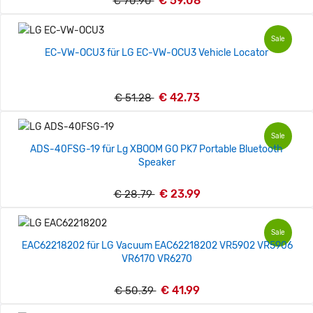
€ 59.08
€ 70.90
Sale
EC-VW-OCU3 für LG EC-VW-OCU3 Vehicle Locator
€ 42.73
€ 51.28
Sale
ADS-40FSG-19 für Lg XBOOM GO PK7 Portable Bluetooth
Speaker
€ 23.99
€ 28.79
Sale
EAC62218202 für LG Vacuum EAC62218202 VR5902 VR5906
VR6170 VR6270
€ 41.99
€ 50.39