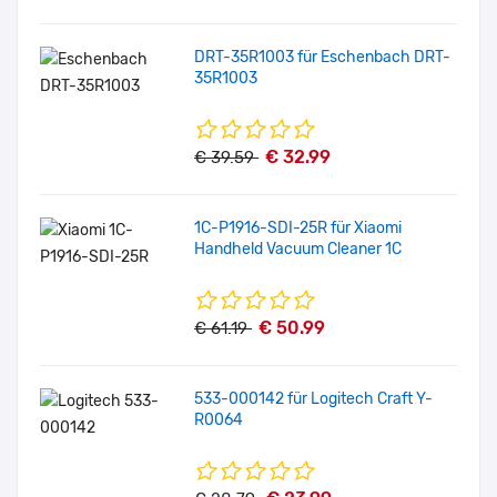
DRT-35R1003 für Eschenbach DRT-
35R1003
€ 32.99
€ 39.59
1C-P1916-SDI-25R für Xiaomi
Handheld Vacuum Cleaner 1C
€ 50.99
€ 61.19
533-000142 für Logitech Craft Y-
R0064