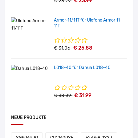
€ 23.99
€ 28.79
Armor-11/11T für Ulefone Armor 11
11T
€ 25.88
€ 31.06
L018-40 für Dahua L018-40
€ 31.99
€ 38.39
NEUE PRODUKTE
SG906PRO
CR12600SE
623758-1S2P