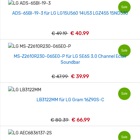
Sale
ADS-65BI-19-3 für LG LG15U560 14U53 LGZ455 15ND530
€ 40.99
€ 49.19
Sale
MS-Z2610R230-065E0-P für LG SE6S 3.0 Channel Eclair
Soundbar
€ 39.99
€ 47.99
Sale
LB3122MM für LG Gram 16Z90S-C
€ 66.99
€ 80.39
Sale