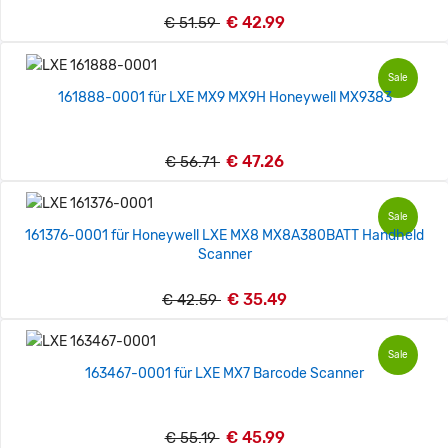
€ 42.99
€ 51.59
Sale
161888-0001 für LXE MX9 MX9H Honeywell MX9383
€ 47.26
€ 56.71
Sale
161376-0001 für Honeywell LXE MX8 MX8A380BATT Handheld
Scanner
€ 35.49
€ 42.59
Sale
163467-0001 für LXE MX7 Barcode Scanner
€ 45.99
€ 55.19