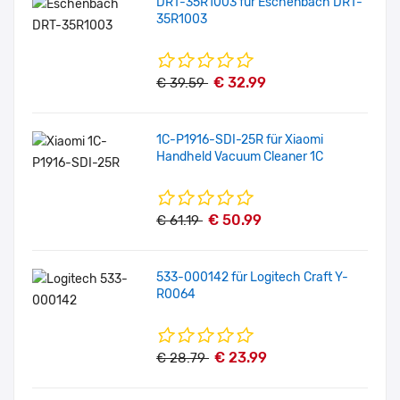
DRT-35R1003 für Eschenbach DRT-
35R1003
€ 32.99
€ 39.59
1C-P1916-SDI-25R für Xiaomi
Handheld Vacuum Cleaner 1C
€ 50.99
€ 61.19
533-000142 für Logitech Craft Y-
R0064
€ 23.99
€ 28.79