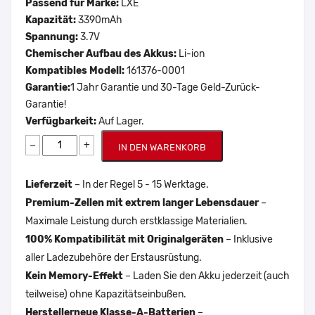
Passend für Marke:
LXE
Kapazität:
3390mAh
Spannung:
3.7V
Chemischer Aufbau des Akkus:
Li-ion
Kompatibles Modell:
161376-0001
Garantie:
1 Jahr Garantie und 30-Tage Geld-Zurück-
Garantie!
Verfügbarkeit:
Auf Lager.
−
+
IN DEN WARENKORB
Lieferzeit
– In der Regel 5 - 15 Werktage.
Premium-Zellen mit extrem langer Lebensdauer
–
Maximale Leistung durch erstklassige Materialien.
100% Kompatibilität mit Originalgeräten
– Inklusive
aller Ladezubehöre der Erstausrüstung.
Kein Memory-Effekt
– Laden Sie den Akku jederzeit (auch
teilweise) ohne Kapazitätseinbußen.
Herstellerneue Klasse-A-Batterien
–