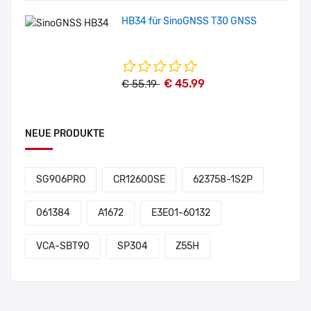
HB34 für SinoGNSS T30 GNSS
€ 45.99
€ 55.19
NEUE PRODUKTE
SG906PRO
CR12600SE
623758-1S2P
061384
A1672
E3E01-60132
VCA-SBT90
SP304
Z55H