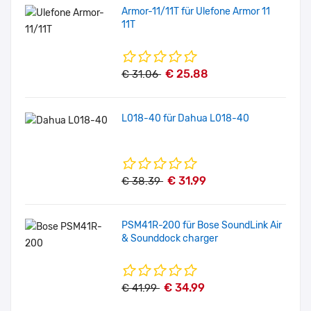
Armor-11/11T für Ulefone Armor 11
11T
€ 25.88
€ 31.06
L018-40 für Dahua L018-40
€ 31.99
€ 38.39
PSM41R-200 für Bose SoundLink Air
& Sounddock charger
€ 34.99
€ 41.99