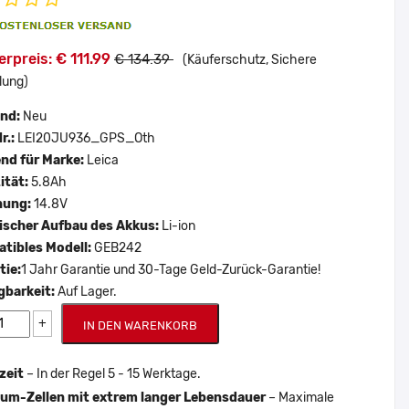
rpreis: € 111.99
€ 134.39
(Käuferschutz, Sichere
lung)
and:
Neu
r.:
LEI20JU936_GPS_Oth
nd für Marke:
Leica
ität:
5.8Ah
nung:
14.8V
scher Aufbau des Akkus:
Li-ion
tibles Modell:
GEB242
tie:
1 Jahr Garantie und 30-Tage Geld-Zurück-Garantie!
gbarkeit:
Auf Lager.
+
IN DEN WARENKORB
zeit
– In der Regel 5 - 15 Werktage.
um-Zellen mit extrem langer Lebensdauer
– Maximale