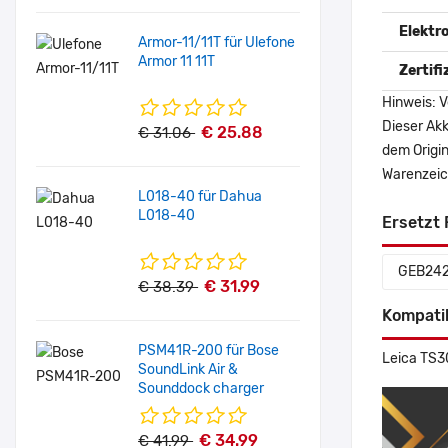
Elektr
Armor-11/11T für Ulefone
Armor 11 11T
Zertif
Hinweis: V
Dieser Akk
€ 25.88
€ 31.06
dem Origi
Warenzeich
L018-40 für Dahua
L018-40
Ersetzt 
GEB24
€ 31.99
€ 38.39
Kompati
PSM41R-200 für Bose
Leica TS3
SoundLink Air &
Sounddock charger
€ 34.99
€ 41.99