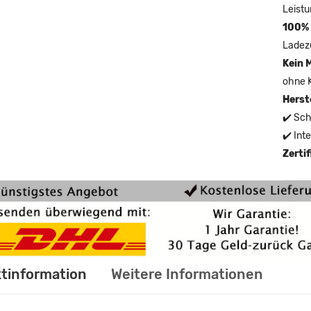
Leistu
100% 
Ladez
Kein 
ohne 
Herst
✔️ Sch
✔️ Int
Zerti
tinformation
Weitere Informationen