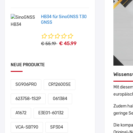
HB34 für SinoGNSS T30
GNSS
€ 45.99
€ 55.19
NEUE PRODUKTE
Wissens
SG906PRO
CR12600SE
Mit diesem
europäisch
623758-1S2P
061384
Zudem hab
A1672
E3E01-60132
geringe Se
Die kompa
VCA-SBT90
SP304
Original-N