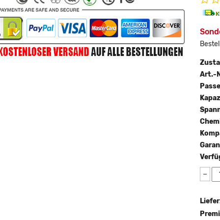
Sonde
Bestel
Zust
Art.-N
Passe
Kapaz
Span
Chemi
Kompa
Garan
Verfü
−
Liefer
Premi