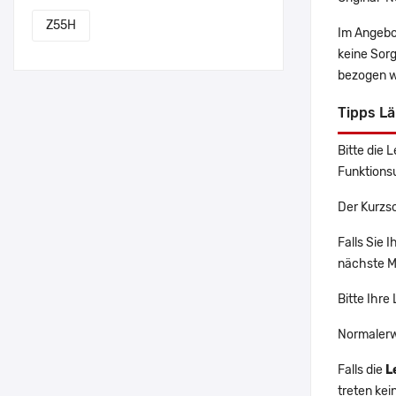
Z55H
Im Angebo
keine Sor
bezogen w
Tipps L
Bitte die 
Funktions
Der Kurzs
Falls Sie 
nächste Ma
Bitte Ihre
Normalerw
Falls die
L
treten ke