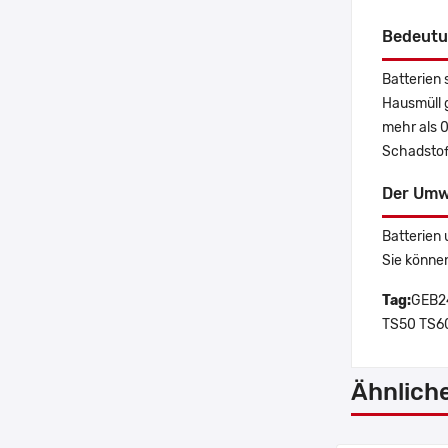
Bedeutu
Batterien 
Hausmüll 
mehr als 
Schadstoff
Der Umw
Batterien 
Sie könne
Tag:
GEB24
TS50 TS60 
Ähnlich