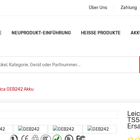
Über Uns
Zahlung
E
NEUPRODUKT-EINFÜHRUNG
HEISSE PRODUKTE
AKK
ica GEB242 Akku
Lei
TS5
Ers