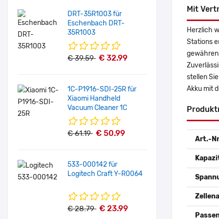
Mit Vert
DRT-35R1003 für
Eschenbach DRT-
Herzlich 
35R1003
Stations 
gewähren 
€ 32.99
€ 39.59
Zuverlässi
stellen Si
Akku mit 
1C-P1916-SDI-25R für
Xiaomi Handheld
Vacuum Cleaner 1C
Produkt
€ 50.99
€ 61.19
Art.-Nr
Kapazi
533-000142 für
Logitech Craft Y-R0064
Spann
Zellena
€ 23.99
€ 28.79
Passen