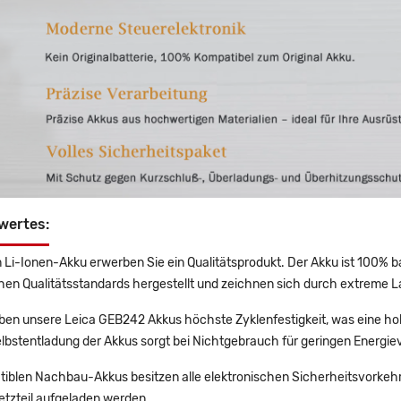
wertes:
 Li-Ionen-Akku erwerben Sie ein Qualitätsprodukt. Der Akku ist 100% b
en Qualitätsstandards hergestellt und zeichnen sich durch extreme La
en unsere Leica GEB242 Akkus höchste Zyklenfestigkeit, was eine ho
lbstentladung der Akkus sorgt bei Nichtgebrauch für geringen Energiev
tiblen Nachbau-Akkus besitzen alle elektronischen Sicherheitsvorkehr
etzteil aufgeladen werden.