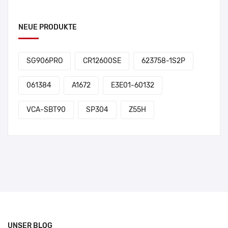
NEUE PRODUKTE
SG906PRO
CR12600SE
623758-1S2P
061384
A1672
E3E01-60132
VCA-SBT90
SP304
Z55H
UNSER BLOG