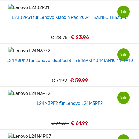
Sale
L23D2P31 für Lenovo Xiaoxin Pad 2024 TB331FC TB330FC
€ 23.96
€ 28.75
Sale
L24M3PK2 für Lenovo IdeaPad Slim 5 16AKP10 14IAH10 14IRH10
€ 59.99
€ 71.99
Sale
L24M3PF2 für Lenovo L24M3PF2
€ 61.99
€ 74.39