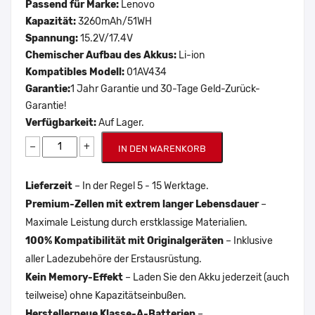
Passend für Marke:
Lenovo
Kapazität:
3260mAh/51WH
Spannung:
15.2V/17.4V
Chemischer Aufbau des Akkus:
Li-ion
Kompatibles Modell:
01AV434
Garantie:
1 Jahr Garantie und 30-Tage Geld-Zurück-
Garantie!
Verfügbarkeit:
Auf Lager.
−
+
IN DEN WARENKORB
Lieferzeit
– In der Regel 5 - 15 Werktage.
Premium-Zellen mit extrem langer Lebensdauer
–
Maximale Leistung durch erstklassige Materialien.
100% Kompatibilität mit Originalgeräten
– Inklusive
aller Ladezubehöre der Erstausrüstung.
Kein Memory-Effekt
– Laden Sie den Akku jederzeit (auch
teilweise) ohne Kapazitätseinbußen.
Herstellerneue Klasse-A-Batterien
–