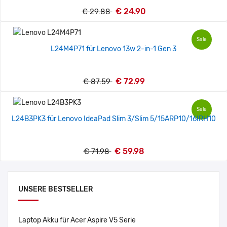
€ 24.90
€ 29.88
Sale
L24M4P71 für Lenovo 13w 2-in-1 Gen 3
€ 72.99
€ 87.59
Sale
L24B3PK3 für Lenovo IdeaPad Slim 3/Slim 5/15ARP10/16IRH10
€ 59.98
€ 71.98
UNSERE BESTSELLER
Laptop Akku für Acer Aspire V5 Serie