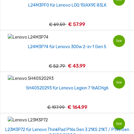
L24M3PF0 für Lenovo LOQ 15IAX9E 83LK
€ 57.99
€ 69.59
Sale
L24M3P74 für Lenovo 300w 2-in-1 Gen 5
€ 43.99
€ 52.79
Sale
5H40S20293 für Lenovo Legion 7 16ACHg6
€ 164.99
€ 197.99
Sale
L23M3P72 für Lenovo ThinkPad P16s Gen 3 21KS 21KT / P14s Gen