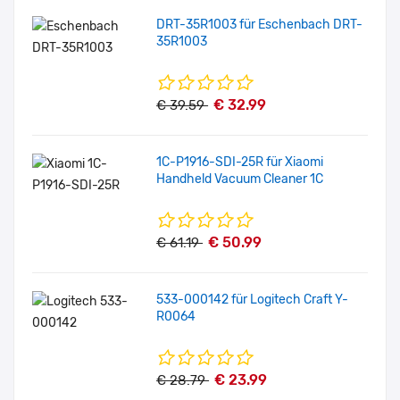
DRT-35R1003 für Eschenbach DRT-
35R1003
€ 32.99
€ 39.59
1C-P1916-SDI-25R für Xiaomi
Handheld Vacuum Cleaner 1C
€ 50.99
€ 61.19
533-000142 für Logitech Craft Y-
R0064
€ 23.99
€ 28.79