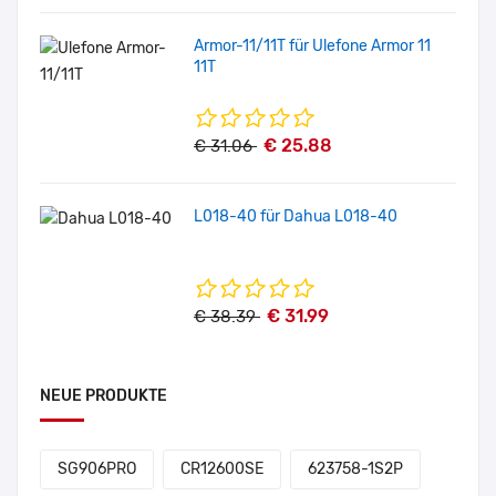
Armor-11/11T für Ulefone Armor 11
11T
€ 25.88
€ 31.06
L018-40 für Dahua L018-40
€ 31.99
€ 38.39
NEUE PRODUKTE
SG906PRO
CR12600SE
623758-1S2P