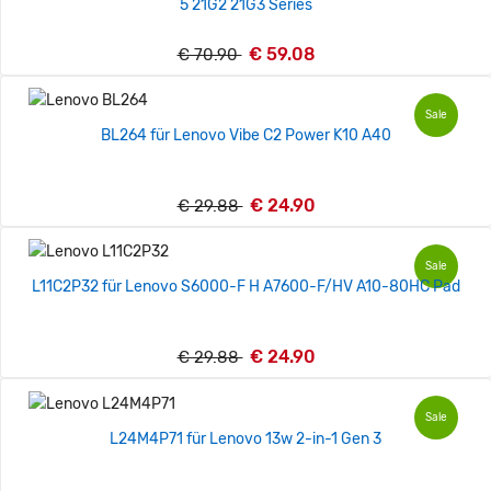
5 21G2 21G3 Series
€ 59.08
€ 70.90
Sale
BL264 für Lenovo Vibe C2 Power K10 A40
€ 24.90
€ 29.88
Sale
L11C2P32 für Lenovo S6000-F H A7600-F/HV A10-80HC Pad
€ 24.90
€ 29.88
Sale
L24M4P71 für Lenovo 13w 2-in-1 Gen 3