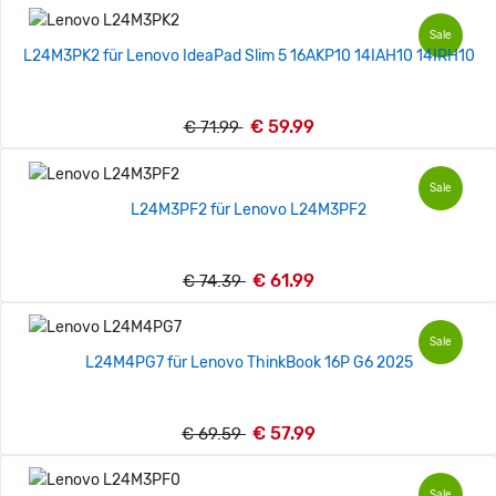
Sale
L24M3PK2 für Lenovo IdeaPad Slim 5 16AKP10 14IAH10 14IRH10
€ 59.99
€ 71.99
Sale
L24M3PF2 für Lenovo L24M3PF2
€ 61.99
€ 74.39
Sale
L24M4PG7 für Lenovo ThinkBook 16P G6 2025
€ 57.99
€ 69.59
Sale