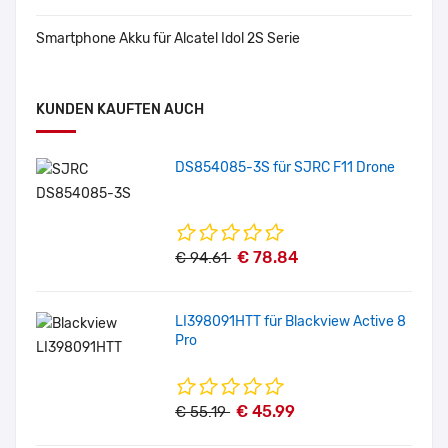
Smartphone Akku für Alcatel Idol 2S Serie
KUNDEN KAUFTEN AUCH
DS854085-3S für SJRC F11 Drone
€ 78.84
€ 94.61
LI398091HTT für Blackview Active 8
Pro
€ 45.99
€ 55.19