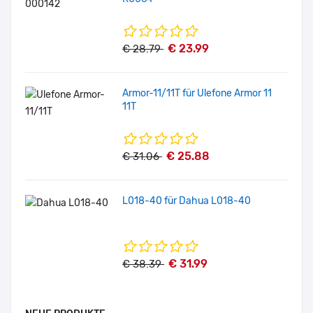
€ 23.99
€ 28.79
Armor-11/11T für Ulefone Armor 11
11T
€ 25.88
€ 31.06
L018-40 für Dahua L018-40
€ 31.99
€ 38.39