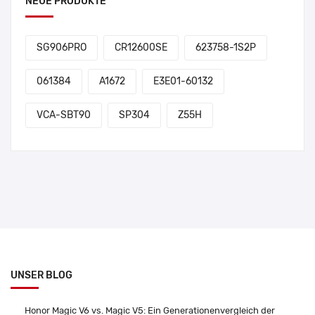
NEUE PRODUKTE
SG906PRO
CR12600SE
623758-1S2P
061384
A1672
E3E01-60132
VCA-SBT90
SP304
Z55H
UNSER BLOG
Honor Magic V6 vs. Magic V5: Ein Generationenvergleich der