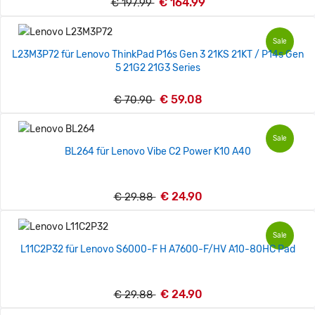
€ 164.99
€ 197.99
Sale
L23M3P72 für Lenovo ThinkPad P16s Gen 3 21KS 21KT / P14s Gen
5 21G2 21G3 Series
€ 59.08
€ 70.90
Sale
BL264 für Lenovo Vibe C2 Power K10 A40
€ 24.90
€ 29.88
Sale
L11C2P32 für Lenovo S6000-F H A7600-F/HV A10-80HC Pad
€ 24.90
€ 29.88