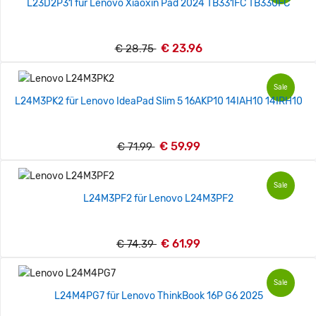
L23D2P31 für Lenovo Xiaoxin Pad 2024 TB331FC TB330FC
€ 23.96
€ 28.75
Sale
L24M3PK2 für Lenovo IdeaPad Slim 5 16AKP10 14IAH10 14IRH10
€ 59.99
€ 71.99
Sale
L24M3PF2 für Lenovo L24M3PF2
€ 61.99
€ 74.39
Sale
L24M4PG7 für Lenovo ThinkBook 16P G6 2025