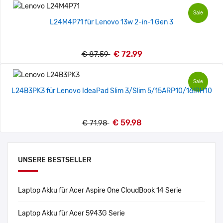
Sale
L24M4P71 für Lenovo 13w 2-in-1 Gen 3
€ 72.99
€ 87.59
Sale
L24B3PK3 für Lenovo IdeaPad Slim 3/Slim 5/15ARP10/16IRH10
€ 59.98
€ 71.98
UNSERE BESTSELLER
Laptop Akku für Acer Aspire One CloudBook 14 Serie
Laptop Akku für Acer 5943G Serie