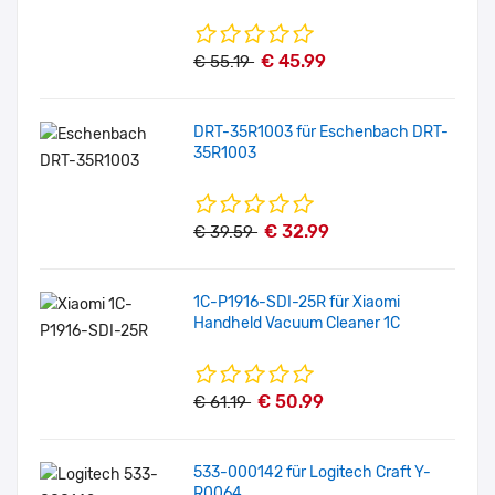
€ 45.99
€ 55.19
DRT-35R1003 für Eschenbach DRT-
35R1003
€ 32.99
€ 39.59
1C-P1916-SDI-25R für Xiaomi
Handheld Vacuum Cleaner 1C
€ 50.99
€ 61.19
533-000142 für Logitech Craft Y-
R0064