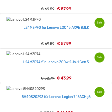
€ 57.99
€ 69.59
Sale
L24M3PF0 für Lenovo LOQ 15IAX9E 83LK
€ 57.99
€ 69.59
Sale
L24M3P74 für Lenovo 300w 2-in-1 Gen 5
€ 43.99
€ 52.79
Sale
5H40S20293 für Lenovo Legion 7 16ACHg6