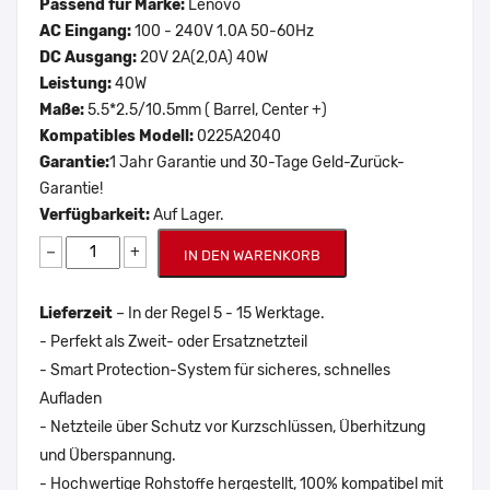
Passend für Marke:
Lenovo
AC Eingang:
100 - 240V 1.0A 50-60Hz
DC Ausgang:
20V 2A(2,0A) 40W
Leistung:
40W
Maße:
5.5*2.5/10.5mm ( Barrel, Center +)
Kompatibles Modell:
0225A2040
Garantie:
1 Jahr Garantie und 30-Tage Geld-Zurück-
Garantie!
Verfügbarkeit:
Auf Lager.
−
+
IN DEN WARENKORB
Lieferzeit
– In der Regel 5 - 15 Werktage.
- Perfekt als Zweit- oder Ersatznetzteil
- Smart Protection-System für sicheres, schnelles
Aufladen
- Netzteile über Schutz vor Kurzschlüssen, Überhitzung
und Überspannung.
- Hochwertige Rohstoffe hergestellt, 100% kompatibel mit