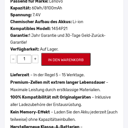
Passend für Marke:
Lenovo
Kapazität:
60Wh/8100mAh
Spannung:
7.4V
Chemischer Aufbau des Akkus:
Li-ion
Kompatibles Modell:
14S4P21
Garantie:
1 Jahr Garantie und 30-Tage Geld-Zurück-
Garantie!
Verfügbarkeit:
Auf Lager.
−
+
IN DEN WARENKORB
Lieferzeit
– In der Regel 5 - 15 Werktage.
Premium-Zellen mit extrem langer Lebensdauer
–
Maximale Leistung durch erstklassige Materialien.
100% Kompatibilität mit Originalgeräten
– Inklusive
aller Ladezubehöre der Erstausrüstung.
Kein Memory-Effekt
– Laden Sie den Akku jederzeit (auch
teilweise) ohne Kapazitätseinbußen.
Herstellerneue Klasse-A-Batterien
–