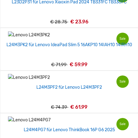
L23D2P31 für Lenovo Xiaoxin Pad 2024 TB331FC TB330FC
€ 23.96
€ 28.75
Sale
L24M3PK2 für Lenovo IdeaPad Slim 5 16AKP10 14IAH10 14IRH10
€ 59.99
€ 71.99
Sale
L24M3PF2 für Lenovo L24M3PF2
€ 61.99
€ 74.39
Sale
L24M4PG7 für Lenovo ThinkBook 16P G6 2025