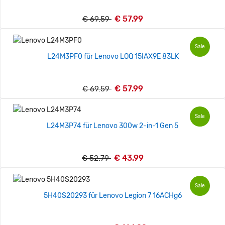
€ 57.99
€ 69.59
Sale
L24M3PF0 für Lenovo LOQ 15IAX9E 83LK
€ 57.99
€ 69.59
Sale
L24M3P74 für Lenovo 300w 2-in-1 Gen 5
€ 43.99
€ 52.79
Sale
5H40S20293 für Lenovo Legion 7 16ACHg6