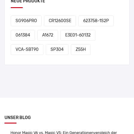
NEUE PRODUKTE
SG906PRO
CR12600SE
623758-1S2P
061384
A1672
E3E01-60132
VCA-SBT90
SP304
Z55H
UNSER BLOG
Honor Magic V6 vs. Magic V5: Ein Generationenvergleich der