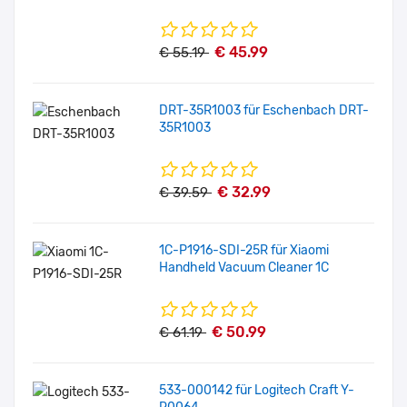
€ 45.99
€ 55.19
DRT-35R1003 für Eschenbach DRT-
35R1003
€ 32.99
€ 39.59
1C-P1916-SDI-25R für Xiaomi
Handheld Vacuum Cleaner 1C
€ 50.99
€ 61.19
533-000142 für Logitech Craft Y-