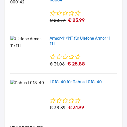
R0064
€ 23.99
€ 28.79
Armor-11/11T für Ulefone Armor 11
11T
€ 25.88
€ 31.06
L018-40 für Dahua L018-40
€ 31.99
€ 38.39