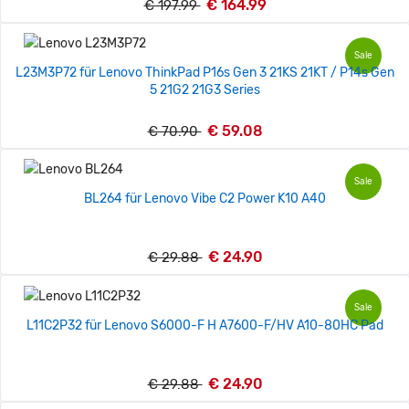
€ 164.99
€ 197.99
Sale
L23M3P72 für Lenovo ThinkPad P16s Gen 3 21KS 21KT / P14s Gen
5 21G2 21G3 Series
€ 59.08
€ 70.90
Sale
BL264 für Lenovo Vibe C2 Power K10 A40
€ 24.90
€ 29.88
Sale
L11C2P32 für Lenovo S6000-F H A7600-F/HV A10-80HC Pad
€ 24.90
€ 29.88