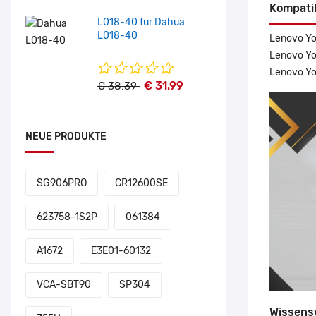
Kompati
L018-40 für Dahua
L018-40
Lenovo Yo
Lenovo Yo
Lenovo Yo
€ 31.99
€ 38.39
NEUE PRODUKTE
SG906PRO
CR12600SE
623758-1S2P
061384
A1672
E3E01-60132
VCA-SBT90
SP304
Wissens