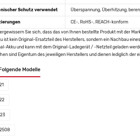
onischer Schutz verwendet
Überspannung, Überhitzung, berent
izierungen
CE-, RoHS-, REACH-konform
ergewissern Sie sich, dass das von Ihnen bestellte Produkt mit der Mar
u ist kein Original-Ersatzteil des Herstellers, sondern ein Nachbau ei
nal-Akku und kann mit dem Original-Ladegerät / -Netzteil geladen wer
en sind Eigentum des jeweiligen Herstellers und dienen lediglich der ei
Folgende Modelle
21
22
23
2508