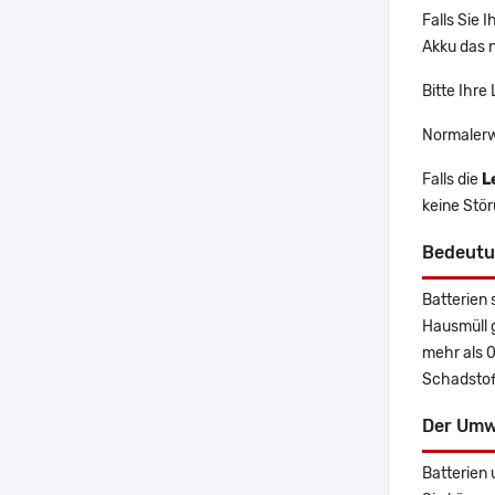
Falls Sie
Akku das n
Bitte Ihre
Normalerw
Falls die
L
keine Stö
Bedeutu
Batterien 
Hausmüll 
mehr als 
Schadstoff
Der Umw
Batterien 