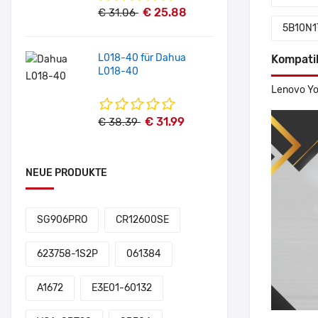
€ 25.88
€ 31.06
5B10N1
L018-40 für Dahua
Kompati
L018-40
Lenovo Yo
€ 31.99
€ 38.39
NEUE PRODUKTE
SG906PRO
CR12600SE
623758-1S2P
061384
A1672
E3E01-60132