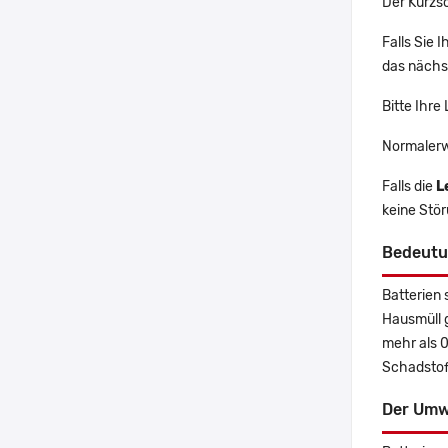
Der Kurzs
Falls Sie
das nächst
Bitte Ihre
Normalerw
Falls die
L
keine Stö
Bedeutu
Batterien 
Hausmüll 
mehr als 
Schadstoff
Der Umw