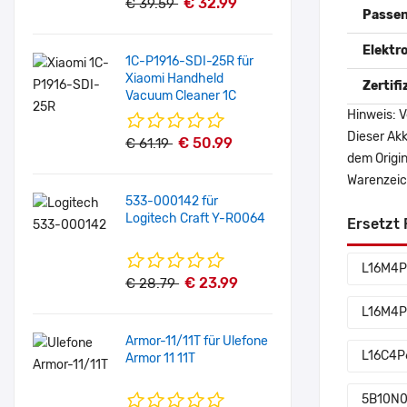
€ 32.99
€ 39.59
Passen
Elektr
1C-P1916-SDI-25R für
Xiaomi Handheld
Zertif
Vacuum Cleaner 1C
Hinweis: V
Dieser Akk
€ 50.99
€ 61.19
dem Origi
Warenzeich
533-000142 für
Logitech Craft Y-R0064
Ersetzt 
L16M4
€ 23.99
€ 28.79
L16M4
Armor-11/11T für Ulefone
L16C4P
Armor 11 11T
5B10N0