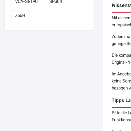
VCA-SBT90
SP304
Wissens
Z55H
Mit diesem
europäisch
Zudem hab
geringe Se
Die kompa
Original-N
Im Angebo
keine Sor
bezogen w
Tipps L
Bitte die 
Funktions