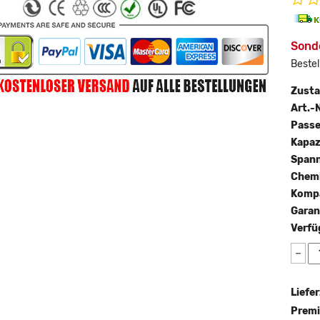
Sonde
Bestel
Zust
Art.-N
Passe
Kapaz
Span
Chemi
Kompa
Garan
Verfü
−
Liefer
Premi