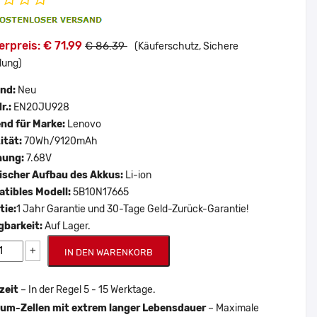
rpreis: € 71.99
€ 86.39
(Käuferschutz, Sichere
lung)
and:
Neu
r.:
EN20JU928
nd für Marke:
Lenovo
ität:
70Wh/9120mAh
nung:
7.68V
scher Aufbau des Akkus:
Li-ion
tibles Modell:
5B10N17665
tie:
1 Jahr Garantie und 30-Tage Geld-Zurück-Garantie!
gbarkeit:
Auf Lager.
+
IN DEN WARENKORB
zeit
– In der Regel 5 - 15 Werktage.
um-Zellen mit extrem langer Lebensdauer
– Maximale