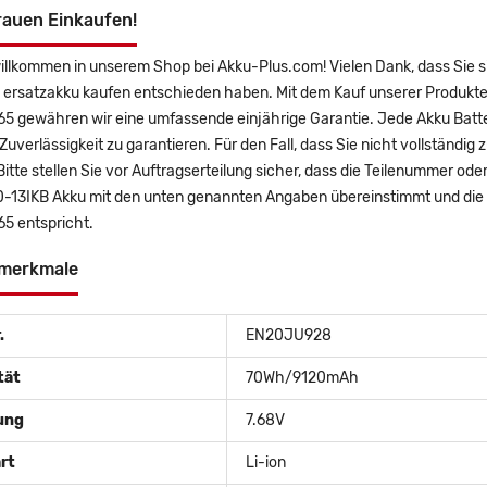
rauen Einkaufen!
illkommen in unserem Shop bei Akku-Plus.com! Vielen Dank, dass Sie 
ersatzakku kaufen entschieden haben. Mit dem Kauf unserer Produkte 
5 gewähren wir eine umfassende einjährige Garantie. Jede Akku Batte
uverlässigkeit zu garantieren. Für den Fall, dass Sie nicht vollständig 
Bitte stellen Sie vor Auftragserteilung sicher, dass die Teilenummer o
0-13IKB Akku mit den unten genannten Angaben übereinstimmt und die 
5 entspricht.
merkmale
.
EN20JU928
tät
70Wh/9120mAh
ung
7.68V
rt
Li-ion