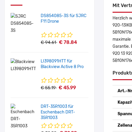
Mit Vert
DS854085-3S für SJRC
Herzlich w
F11 Drone
920-13IKB 
5B10N1766
maximale Z
€ 78.84
€ 94.61
Garantie. 
920 13 92
5B10N1766
LI398091HTT für
Blackview Active 8 Pro
Produkt
€ 45.99
€ 55.19
Art.-Nr
Kapazi
DRT-35R1003 für
Eschenbach DRT-
Spann
35R1003
Zellena