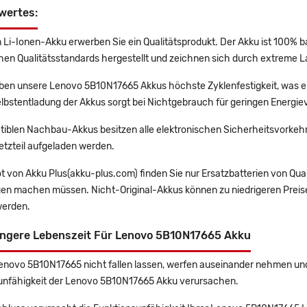
wertes:
 Li-Ionen-Akku erwerben Sie ein Qualitätsprodukt. Der Akku ist 100% b
en Qualitätsstandards hergestellt und zeichnen sich durch extreme La
en unsere Lenovo 5B10N17665 Akkus höchste Zyklenfestigkeit, was ei
lbstentladung der Akkus sorgt bei Nichtgebrauch für geringen Energiev
tiblen Nachbau-Akkus besitzen alle elektronischen Sicherheitsvorkehr
etzteil aufgeladen werden.
t von Akku Plus(akku-plus.com) finden Sie nur Ersatzbatterien von Qu
gen machen müssen. Nicht-Original-Akkus können zu niedrigeren Preise
erden.
ängere Lebenszeit Für Lenovo 5B10N17665 Akku
Lenovo 5B10N17665 nicht fallen lassen, werfen auseinander nehmen und 
unfähigkeit der Lenovo 5B10N17665 Akku verursachen.