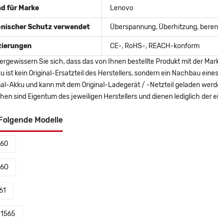
d für Marke
Lenovo
onischer Schutz verwendet
Überspannung, Überhitzung, berent
izierungen
CE-, RoHS-, REACH-konform
ergewissern Sie sich, dass das von Ihnen bestellte Produkt mit der Mar
u ist kein Original-Ersatzteil des Herstellers, sondern ein Nachbau ei
nal-Akku und kann mit dem Original-Ladegerät / -Netzteil geladen wer
en sind Eigentum des jeweiligen Herstellers und dienen lediglich der ei
Folgende Modelle
P60
P6O
61
1565