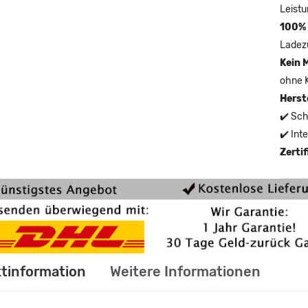
Leistu
100% 
Ladez
Kein 
ohne 
Herst
✔️ Sch
✔️ Int
Zerti
tinformation
Weitere Informationen