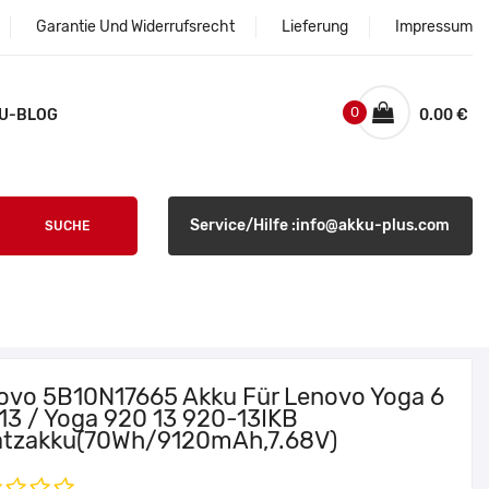
Garantie Und Widerrufsrecht
Lieferung
Impressum
0
U-BLOG
0.00 €
Service/Hilfe :info@akku-plus.com
SUCHE
ovo 5B10N17665 Akku Für Lenovo Yoga 6
 13 / Yoga 920 13 920-13IKB
atzakku(70Wh/9120mAh,7.68V)