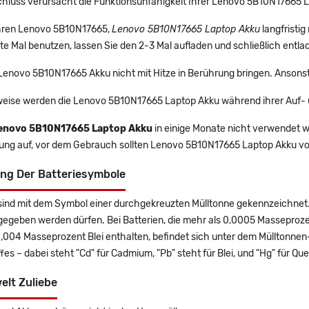
chluss verursacht die Funktionsunfähigkeit Ihrer Lenovo 5B10N17665 
 Ihren Lenovo 5B10N17665,
Lenovo 5B10N17665 Laptop Akku
langfristi
e Mal benutzen, lassen Sie den 2-3 Mal aufladen und schließlich entla
 Lenovo 5B10N17665 Akku nicht mit Hitze in Berührung bringen. Ansons
eise werden die Lenovo 5B10N17665 Laptop Akku während ihrer Auf- 
enovo 5B10N17665 Laptop Akku
in einige Monate nicht verwendet we
rung auf, vor dem Gebrauch sollten Lenovo 5B10N17665 Laptop Akku vo
ng Der Batteriesymbole
sind mit dem Symbol einer durchgekreuzten Mülltonne gekennzeichnet. 
gegeben werden dürfen. Bei Batterien, die mehr als 0,0005 Masseproz
0,004 Masseprozent Blei enthalten, befindet sich unter dem Mülltonn
es – dabei steht "Cd" für Cadmium, "Pb" steht für Blei, und "Hg" für Que
elt Zuliebe