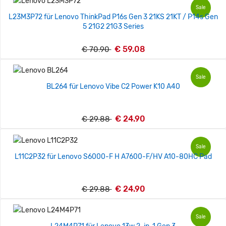
Sale
L23M3P72 für Lenovo ThinkPad P16s Gen 3 21KS 21KT / P14s Gen
5 21G2 21G3 Series
€ 59.08
€ 70.90
Sale
BL264 für Lenovo Vibe C2 Power K10 A40
€ 24.90
€ 29.88
Sale
L11C2P32 für Lenovo S6000-F H A7600-F/HV A10-80HC Pad
€ 24.90
€ 29.88
Sale