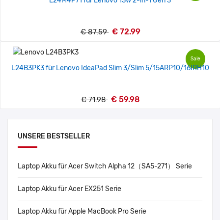
L24M4P71 für Lenovo 13w 2-in-1 Gen 3
€ 72.99
€ 87.59
Sale
L24B3PK3 für Lenovo IdeaPad Slim 3/Slim 5/15ARP10/16IRH10
€ 59.98
€ 71.98
UNSERE BESTSELLER
Laptop Akku für Acer Switch Alpha 12（SA5-271） Serie
Laptop Akku für Acer EX251 Serie
Laptop Akku für Apple MacBook Pro Serie