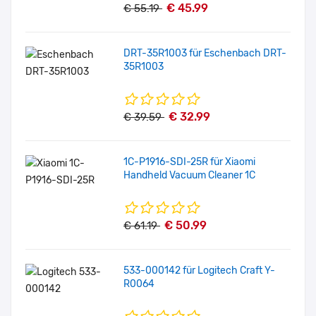
€ 45.99
€ 55.19
DRT-35R1003 für Eschenbach DRT-
35R1003
€ 32.99
€ 39.59
1C-P1916-SDI-25R für Xiaomi
Handheld Vacuum Cleaner 1C
€ 50.99
€ 61.19
533-000142 für Logitech Craft Y-
R0064