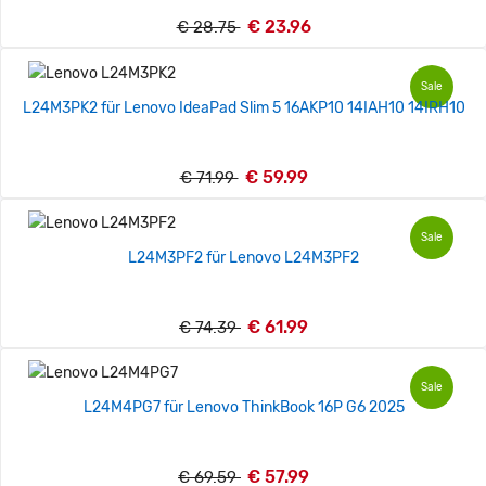
€ 23.96
€ 28.75
Sale
L24M3PK2 für Lenovo IdeaPad Slim 5 16AKP10 14IAH10 14IRH10
€ 59.99
€ 71.99
Sale
L24M3PF2 für Lenovo L24M3PF2
€ 61.99
€ 74.39
Sale
L24M4PG7 für Lenovo ThinkBook 16P G6 2025
€ 57.99
€ 69.59