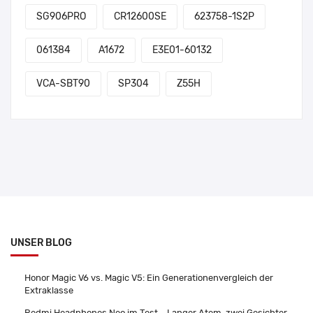
SG906PRO
CR12600SE
623758-1S2P
061384
A1672
E3E01-60132
VCA-SBT90
SP304
Z55H
UNSER BLOG
Honor Magic V6 vs. Magic V5: Ein Generationenvergleich der
Extraklasse
Redmi Headphones Neo im Test – Langer Atem, zwei Gesichter