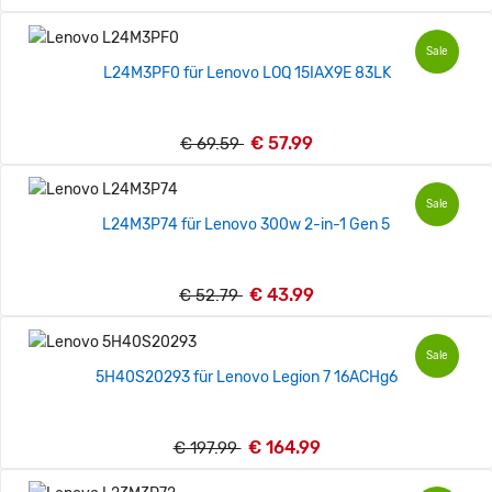
Sale
L24M3PF0 für Lenovo LOQ 15IAX9E 83LK
€ 57.99
€ 69.59
Sale
L24M3P74 für Lenovo 300w 2-in-1 Gen 5
€ 43.99
€ 52.79
Sale
5H40S20293 für Lenovo Legion 7 16ACHg6
€ 164.99
€ 197.99