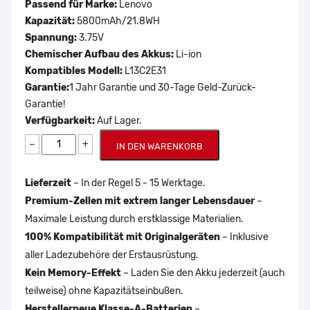
Passend für Marke:
Lenovo
Kapazität:
5800mAh/21.8WH
Spannung:
3.75V
Chemischer Aufbau des Akkus:
Li-ion
Kompatibles Modell:
L13C2E31
Garantie:
1 Jahr Garantie und 30-Tage Geld-Zurück-
Garantie!
Verfügbarkeit:
Auf Lager.
−
+
IN DEN WARENKORB
Lieferzeit
– In der Regel 5 - 15 Werktage.
Premium-Zellen mit extrem langer Lebensdauer
–
Maximale Leistung durch erstklassige Materialien.
100% Kompatibilität mit Originalgeräten
– Inklusive
aller Ladezubehöre der Erstausrüstung.
Kein Memory-Effekt
– Laden Sie den Akku jederzeit (auch
teilweise) ohne Kapazitätseinbußen.
Herstellerneue Klasse-A-Batterien
–