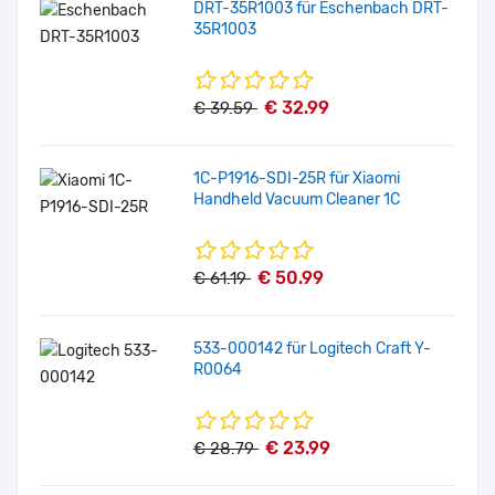
DRT-35R1003 für Eschenbach DRT-
35R1003
€ 32.99
€ 39.59
1C-P1916-SDI-25R für Xiaomi
Handheld Vacuum Cleaner 1C
€ 50.99
€ 61.19
533-000142 für Logitech Craft Y-
R0064
€ 23.99
€ 28.79