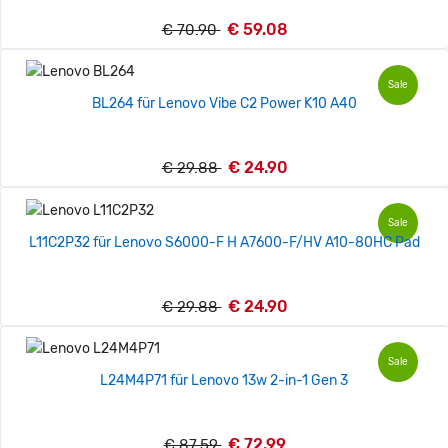
€ 59.08
€ 70.90
Sale
BL264 für Lenovo Vibe C2 Power K10 A40
€ 24.90
€ 29.88
Sale
L11C2P32 für Lenovo S6000-F H A7600-F/HV A10-80HC Pad
€ 24.90
€ 29.88
Sale
L24M4P71 für Lenovo 13w 2-in-1 Gen 3
€ 72.99
€ 87.59