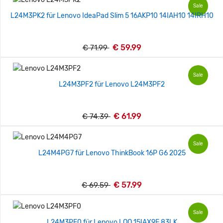
Sale
L24M3PK2 für Lenovo IdeaPad Slim 5 16AKP10 14IAH10 14IRH10
€ 59.99
€ 71.99
Sale
L24M3PF2 für Lenovo L24M3PF2
€ 61.99
€ 74.39
Sale
L24M4PG7 für Lenovo ThinkBook 16P G6 2025
€ 57.99
€ 69.59
Sale
L24M3PF0 für Lenovo LOQ 15IAX9E 83LK