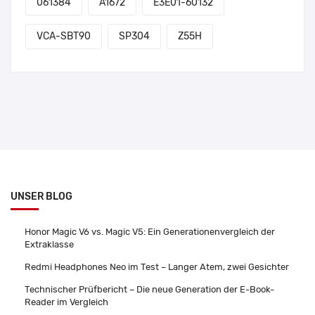
061384
A1672
E3E01-60132
VCA-SBT90
SP304
Z55H
UNSER BLOG
Honor Magic V6 vs. Magic V5: Ein Generationenvergleich der
Extraklasse
Redmi Headphones Neo im Test – Langer Atem, zwei Gesichter
Technischer Prüfbericht – Die neue Generation der E-Book-
Reader im Vergleich