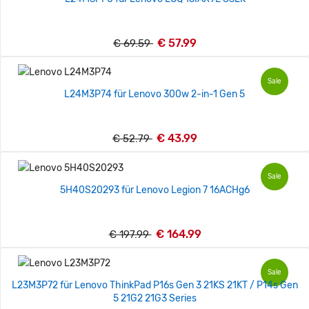
€ 57.99
€ 69.59
Sale
L24M3P74 für Lenovo 300w 2-in-1 Gen 5
€ 43.99
€ 52.79
Sale
5H40S20293 für Lenovo Legion 7 16ACHg6
€ 164.99
€ 197.99
Sale
L23M3P72 für Lenovo ThinkPad P16s Gen 3 21KS 21KT / P14s Gen
5 21G2 21G3 Series