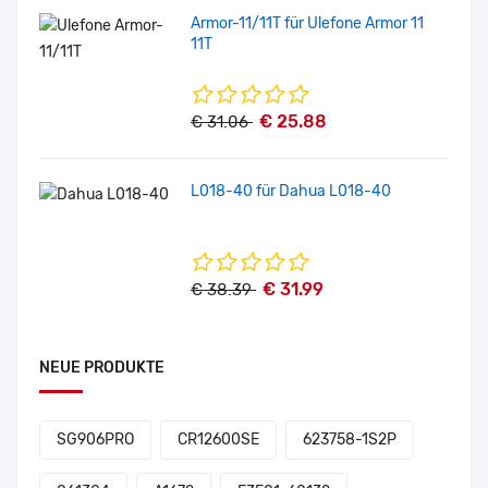
Armor-11/11T für Ulefone Armor 11
11T
€ 25.88
€ 31.06
L018-40 für Dahua L018-40
€ 31.99
€ 38.39
NEUE PRODUKTE
SG906PRO
CR12600SE
623758-1S2P