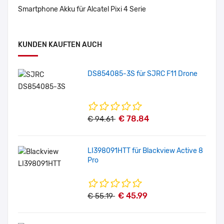
Smartphone Akku für Alcatel Pixi 4 Serie
KUNDEN KAUFTEN AUCH
DS854085-3S für SJRC F11 Drone
€ 78.84
€ 94.61
LI398091HTT für Blackview Active 8
Pro
€ 45.99
€ 55.19