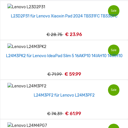
Sale
L23D2P31 für Lenovo Xiaoxin Pad 2024 TB331FC TB330FC
€ 23.96
€ 28.75
Sale
L24M3PK2 für Lenovo IdeaPad Slim 5 16AKP10 14IAH10 14IRH10
€ 59.99
€ 71.99
Sale
L24M3PF2 für Lenovo L24M3PF2
€ 61.99
€ 74.39