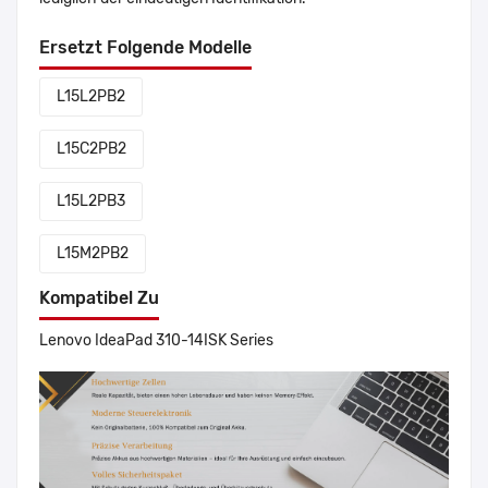
Ersetzt Folgende Modelle
L15L2PB2
L15C2PB2
L15L2PB3
L15M2PB2
Kompatibel Zu
Lenovo IdeaPad 310-14ISK Series