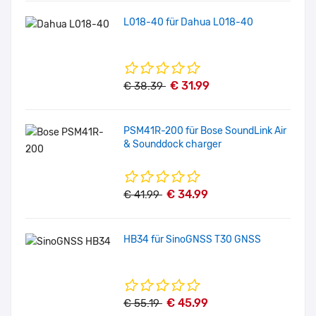
L018-40 für Dahua L018-40
€ 31.99
€ 38.39
PSM41R-200 für Bose SoundLink Air
& Sounddock charger
€ 34.99
€ 41.99
HB34 für SinoGNSS T30 GNSS
€ 45.99
€ 55.19