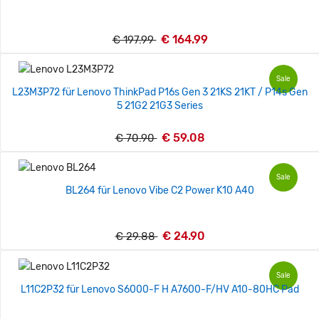
€ 164.99
€ 197.99
Sale
L23M3P72 für Lenovo ThinkPad P16s Gen 3 21KS 21KT / P14s Gen
5 21G2 21G3 Series
€ 59.08
€ 70.90
Sale
BL264 für Lenovo Vibe C2 Power K10 A40
€ 24.90
€ 29.88
Sale
L11C2P32 für Lenovo S6000-F H A7600-F/HV A10-80HC Pad