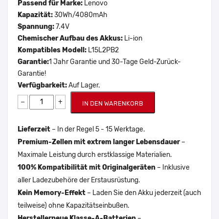
Passend für Marke:
Lenovo
Kapazität:
30Wh/4080mAh
Spannung:
7.4V
Chemischer Aufbau des Akkus:
Li-ion
Kompatibles Modell:
L15L2PB2
Garantie:
1 Jahr Garantie und 30-Tage Geld-Zurück-
Garantie!
Verfügbarkeit:
Auf Lager.
−
+
IN DEN WARENKORB
Lieferzeit
– In der Regel 5 - 15 Werktage.
Premium-Zellen mit extrem langer Lebensdauer
–
Maximale Leistung durch erstklassige Materialien.
100% Kompatibilität mit Originalgeräten
– Inklusive
aller Ladezubehöre der Erstausrüstung.
Kein Memory-Effekt
– Laden Sie den Akku jederzeit (auch
teilweise) ohne Kapazitätseinbußen.
Herstellerneue Klasse-A-Batterien
–