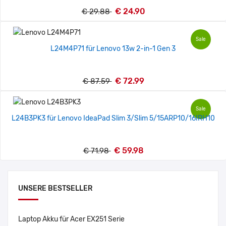
€ 24.90
€ 29.88
Sale
L24M4P71 für Lenovo 13w 2-in-1 Gen 3
€ 72.99
€ 87.59
Sale
L24B3PK3 für Lenovo IdeaPad Slim 3/Slim 5/15ARP10/16IRH10
€ 59.98
€ 71.98
UNSERE BESTSELLER
Laptop Akku für Acer EX251 Serie