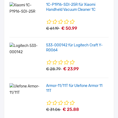
1C-P1916-SDI-25R für Xiaomi
Handheld Vacuum Cleaner 1C
€ 50.99
€ 61.19
533-000142 für Logitech Craft Y-
R0064
€ 23.99
€ 28.79
Armor-11/11T für Ulefone Armor 11
11T
€ 25.88
€ 31.06