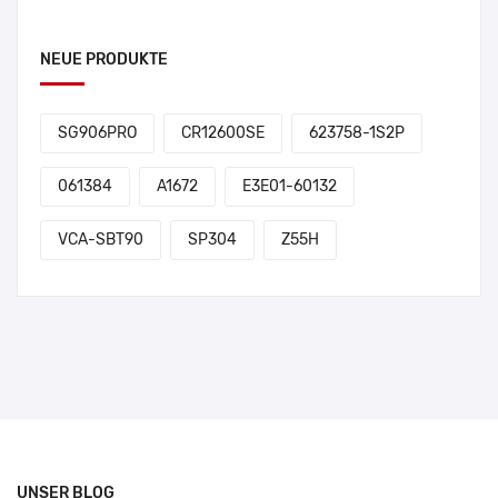
NEUE PRODUKTE
SG906PRO
CR12600SE
623758-1S2P
061384
A1672
E3E01-60132
VCA-SBT90
SP304
Z55H
UNSER BLOG