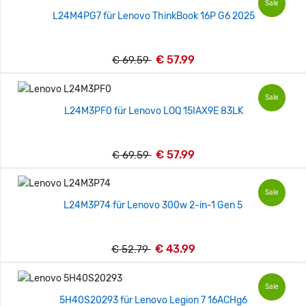
Sale
L24M4PG7 für Lenovo ThinkBook 16P G6 2025
€ 57.99
€ 69.59
Sale
L24M3PF0 für Lenovo LOQ 15IAX9E 83LK
€ 57.99
€ 69.59
Sale
L24M3P74 für Lenovo 300w 2-in-1 Gen 5
€ 43.99
€ 52.79
Sale
5H40S20293 für Lenovo Legion 7 16ACHg6