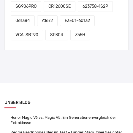
SG906PRO
CR12600SE
623758-1S2P
061384
A1672
E3E01-60132
VCA-SBT90
SP304
Z55H
UNSER BLOG
Honor Magic V6 vs. Magic V5: Ein Generationenvergleich der
Extraklasse
Redmi Headphones Neo im Test – Langer Atem, zwei Gesichter