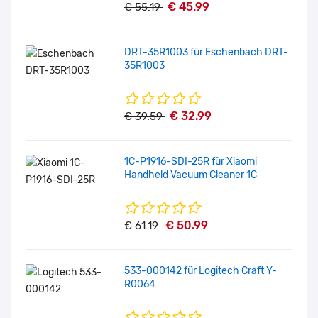
€ 45.99
€ 55.19
DRT-35R1003 für Eschenbach DRT-
35R1003
€ 32.99
€ 39.59
1C-P1916-SDI-25R für Xiaomi
Handheld Vacuum Cleaner 1C
€ 50.99
€ 61.19
533-000142 für Logitech Craft Y-
R0064