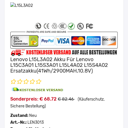
Lenovo L15L3A02 Akku Für Lenovo
L15C3A01 L15S3A01 L15L4A02 L15S4A02
Ersatzakku(41Wh/2900MAH,10.8V)
Sonderpreis: € 68.72
€ 82.46
(Käuferschutz,
Sichere Bestellung)
Zustand:
Neu
Art.-Nr.:
LEN3013