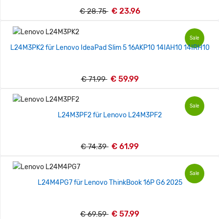
€ 23.96
€ 28.75
Sale
L24M3PK2 für Lenovo IdeaPad Slim 5 16AKP10 14IAH10 14IRH10
€ 59.99
€ 71.99
Sale
L24M3PF2 für Lenovo L24M3PF2
€ 61.99
€ 74.39
Sale
L24M4PG7 für Lenovo ThinkBook 16P G6 2025
€ 57.99
€ 69.59