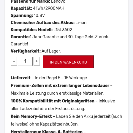
Passend für Marke:
Lenovo
Kapazität:
41Wh/2900MAH
Spannung:
10.8V
Chemischer Aufbau des Akkus:
Li-ion
Kompatibles Modell:
L15L3A02
Garantie:
1 Jahr Garantie und 30-Tage Geld-Zurück-
Garantie!
Verfügbarkeit:
Auf Lager.
−
+
IN DEN WARENKORB
Lieferzeit
– In der Regel 5 - 15 Werktage.
Premium-Zellen mit extrem langer Lebensdauer
–
Maximale Leistung durch erstklassige Materialien.
100% Kompatibilität mit Originalgeräten
– Inklusive
aller Ladezubehöre der Erstausrüstung.
Kein Memory-Effekt
– Laden Sie den Akku jederzeit (auch
teilweise) ohne Kapazitätseinbußen.
Herstellerneue Klasse-A-Batterien
–