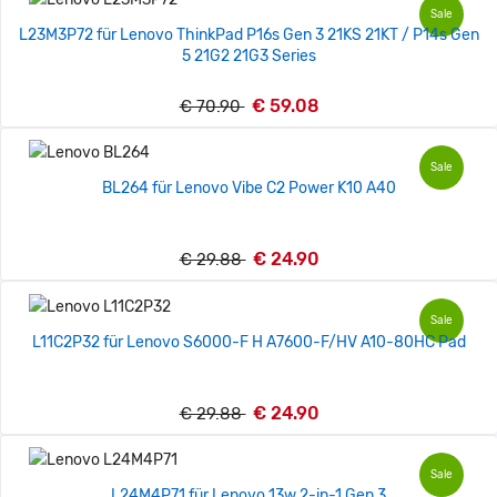
Sale
L23M3P72 für Lenovo ThinkPad P16s Gen 3 21KS 21KT / P14s Gen
5 21G2 21G3 Series
€ 59.08
€ 70.90
Sale
BL264 für Lenovo Vibe C2 Power K10 A40
€ 24.90
€ 29.88
Sale
L11C2P32 für Lenovo S6000-F H A7600-F/HV A10-80HC Pad
€ 24.90
€ 29.88
Sale
L24M4P71 für Lenovo 13w 2-in-1 Gen 3