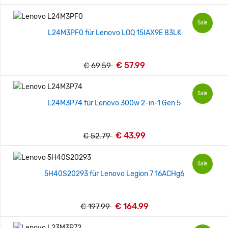
Sale
L24M3PF0 für Lenovo LOQ 15IAX9E 83LK
€ 57.99
€ 69.59
Sale
L24M3P74 für Lenovo 300w 2-in-1 Gen 5
€ 43.99
€ 52.79
Sale
5H40S20293 für Lenovo Legion 7 16ACHg6
€ 164.99
€ 197.99