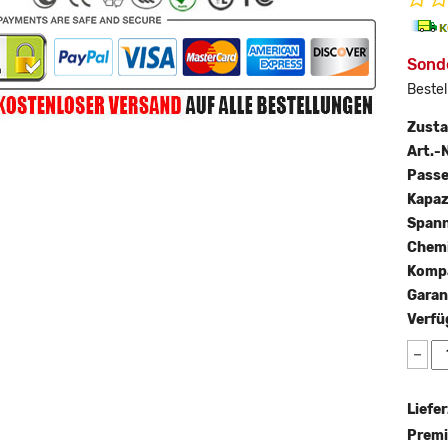
Sonde
Bestel
Zust
Art.-N
Passe
Kapaz
Span
Chemi
Kompa
Garan
Verfü
−
Liefer
Premi