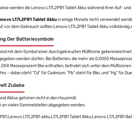
eise werden die Lenovo L17L2PB1 Tablet Akku während ihrer Auf- und
enovo L17L2PB1 Tablet Akku
in einige Monate nicht verwendet werden,
uf, vor dem Gebrauch sollten Lenovo L17L2PB1 Tablet Akku vollständig
ng Der Batteriesymbole
sind mit dem Symbol einer durchgekreuzten Mülltonne gekennzeichnet. 
gegeben werden dürfen. Bei Batterien, die mehr als 0,0005 Masseproz
0,004 Masseprozent Blei enthalten, befindet sich unter dem Mülltonn
es – dabei steht "Cd" für Cadmium, "Pb" steht für Blei, und "Hg" für Que
elt Zuliebe
und Akkus gehören nicht in den Hausmüll.
n an vielen Sammelstellen abgegeben werden.
PB1,Lenovo L17L2PB1 akku,L17L2PB1 Tablet Akku,Lenovo L17L2PB1 Bat