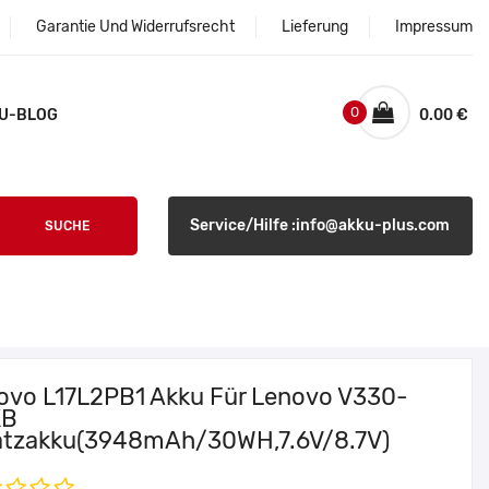
Garantie Und Widerrufsrecht
Lieferung
Impressum
0
U-BLOG
0.00 €
Service/Hilfe :info@akku-plus.com
SUCHE
ovo L17L2PB1 Akku Für Lenovo V330-
KB
atzakku(3948mAh/30WH,7.6V/8.7V)