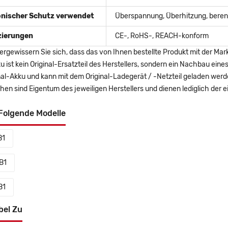
onischer Schutz verwendet
Überspannung, Überhitzung, berent
izierungen
CE-, RoHS-, REACH-konform
ergewissern Sie sich, dass das von Ihnen bestellte Produkt mit der Mar
u ist kein Original-Ersatzteil des Herstellers, sondern ein Nachbau ei
nal-Akku und kann mit dem Original-Ladegerät / -Netzteil geladen wer
en sind Eigentum des jeweiligen Herstellers und dienen lediglich der ei
Folgende Modelle
B1
B1
B1
bel Zu