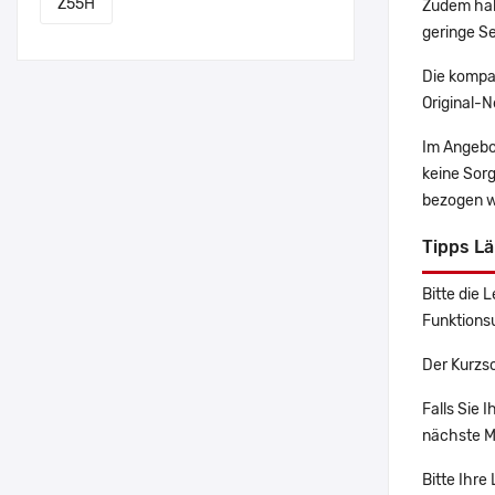
Z55H
Zudem hab
geringe Se
Die kompa
Original-N
Im Angebo
keine Sor
bezogen w
Tipps L
Bitte die 
Funktions
Der Kurzsc
Falls Sie 
nächste Ma
Bitte Ihre