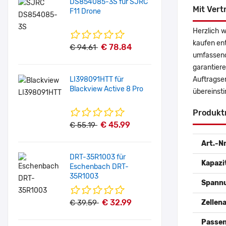
DS854085-3S für SJRC
Mit Vert
F11 Drone
Herzlich 
kaufen en
€ 78.84
€ 94.61
umfassende
garantiere
LI398091HTT für
Auftragse
Blackview Active 8 Pro
übereinsti
Produkt
€ 45.99
€ 55.19
Art.-Nr
DRT-35R1003 für
Kapazi
Eschenbach DRT-
35R1003
Spann
€ 32.99
€ 39.59
Zellena
Passen