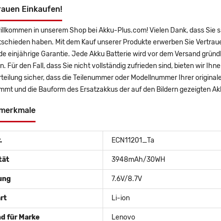
rauen Einkaufen!
willkommen in unserem Shop bei Akku-Plus.com! Vielen Dank, dass Sie
tschieden haben. Mit dem Kauf unserer Produkte erwerben Sie Vertraue
 einjährige Garantie. Jede Akku Batterie wird vor dem Versand gründl
n. Für den Fall, dass Sie nicht vollständig zufrieden sind, bieten wir Ih
rteilung sicher, dass die Teilenummer oder Modellnummer Ihrer origi
mmt und die Bauform des Ersatzakkus der auf den Bildern gezeigten Ak
merkmale
.
ECN11201_Ta
tät
3948mAh/30WH
ung
7.6V/8.7V
rt
Li-ion
d für Marke
Lenovo