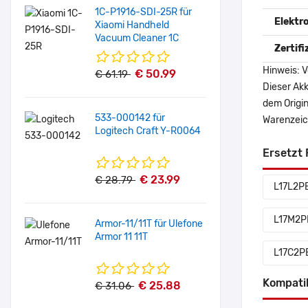
1C-P1916-SDI-25R für
Elektr
Xiaomi Handheld
Vacuum Cleaner 1C
Zertif
Hinweis: V
€ 50.99
€ 61.19
Dieser Akk
dem Origi
533-000142 für
Warenzeich
Logitech Craft Y-R0064
Ersetzt 
€ 23.99
€ 28.79
L17L2P
L17M2P
Armor-11/11T für Ulefone
Armor 11 11T
L17C2P
Kompati
€ 25.88
€ 31.06