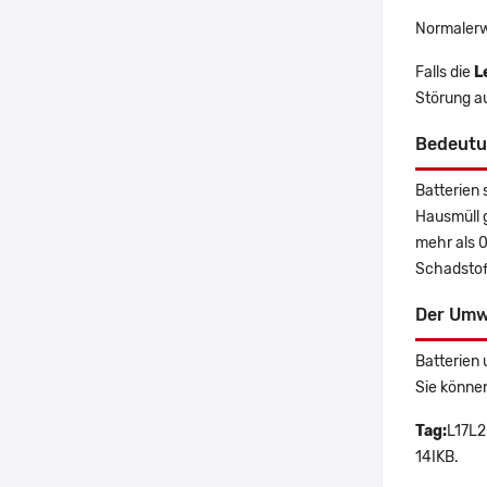
Normalerw
Falls die
L
Störung a
Bedeutu
Batterien 
Hausmüll 
mehr als 
Schadstoff
Der Umw
Batterien 
Sie könne
Tag:
L17L2
14IKB.