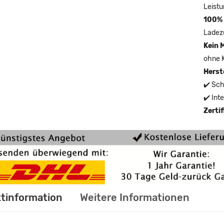
Leistu
100% 
Ladez
Kein 
ohne 
Herst
✔️ Sch
✔️ Int
Zerti
tinformation
Weitere Informationen