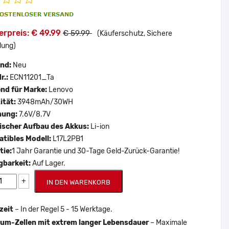
rpreis: € 49.99
€ 59.99
(Käuferschutz, Sichere
lung)
and:
Neu
r.:
ECN11201_Ta
nd für Marke:
Lenovo
ität:
3948mAh/30WH
nung:
7.6V/8.7V
scher Aufbau des Akkus:
Li-ion
tibles Modell:
L17L2PB1
tie:
1 Jahr Garantie und 30-Tage Geld-Zurück-Garantie!
gbarkeit:
Auf Lager.
+
IN DEN WARENKORB
zeit
– In der Regel 5 - 15 Werktage.
um-Zellen mit extrem langer Lebensdauer
– Maximale