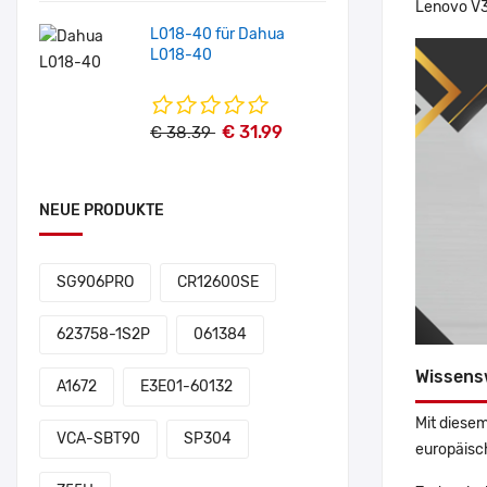
Lenovo V
L018-40 für Dahua
L018-40
€ 31.99
€ 38.39
NEUE PRODUKTE
SG906PRO
CR12600SE
623758-1S2P
061384
Wissens
A1672
E3E01-60132
Mit diesem
VCA-SBT90
SP304
europäisch