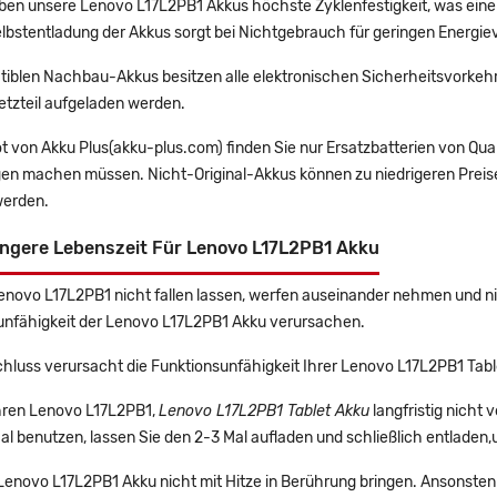
en unsere Lenovo L17L2PB1 Akkus höchste Zyklenfestigkeit, was eine
lbstentladung der Akkus sorgt bei Nichtgebrauch für geringen Energiev
tiblen Nachbau-Akkus besitzen alle elektronischen Sicherheitsvorkehr
etzteil aufgeladen werden.
t von Akku Plus(akku-plus.com) finden Sie nur Ersatzbatterien von Qu
gen machen müssen. Nicht-Original-Akkus können zu niedrigeren Preise
erden.
ängere Lebenszeit Für Lenovo L17L2PB1 Akku
Lenovo L17L2PB1 nicht fallen lassen, werfen auseinander nehmen und nic
unfähigkeit der Lenovo L17L2PB1 Akku verursachen.
hluss verursacht die Funktionsunfähigkeit Ihrer Lenovo L17L2PB1 Tabl
Ihren Lenovo L17L2PB1,
Lenovo L17L2PB1 Tablet Akku
langfristig nicht
l benutzen, lassen Sie den 2-3 Mal aufladen und schließlich entladen,
 Lenovo L17L2PB1 Akku nicht mit Hitze in Berührung bringen. Ansonsten