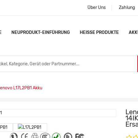
Über Uns
Zahlung
E
NEUPRODUKT-EINFÜHRUNG
HEISSE PRODUKTE
AKK
novo L17L2PB1 Akku
Len
14I
Ers