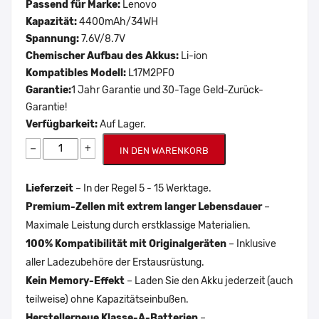
Passend für Marke:
Lenovo
Kapazität:
4400mAh/34WH
Spannung:
7.6V/8.7V
Chemischer Aufbau des Akkus:
Li-ion
Kompatibles Modell:
L17M2PF0
Garantie:
1 Jahr Garantie und 30-Tage Geld-Zurück-
Garantie!
Verfügbarkeit:
Auf Lager.
−
+
IN DEN WARENKORB
Lieferzeit
– In der Regel 5 - 15 Werktage.
Premium-Zellen mit extrem langer Lebensdauer
–
Maximale Leistung durch erstklassige Materialien.
100% Kompatibilität mit Originalgeräten
– Inklusive
aller Ladezubehöre der Erstausrüstung.
Kein Memory-Effekt
– Laden Sie den Akku jederzeit (auch
teilweise) ohne Kapazitätseinbußen.
Herstellerneue Klasse-A-Batterien
–