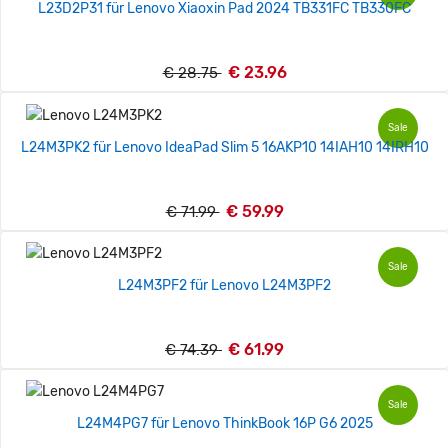
L23D2P31 für Lenovo Xiaoxin Pad 2024 TB331FC TB330FC
€ 23.96
€ 28.75
Sale
L24M3PK2 für Lenovo IdeaPad Slim 5 16AKP10 14IAH10 14IRH10
€ 59.99
€ 71.99
Sale
L24M3PF2 für Lenovo L24M3PF2
€ 61.99
€ 74.39
Sale
L24M4PG7 für Lenovo ThinkBook 16P G6 2025