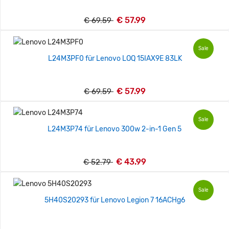
€ 57.99
€ 69.59
Sale
L24M3PF0 für Lenovo LOQ 15IAX9E 83LK
€ 57.99
€ 69.59
Sale
L24M3P74 für Lenovo 300w 2-in-1 Gen 5
€ 43.99
€ 52.79
Sale
5H40S20293 für Lenovo Legion 7 16ACHg6