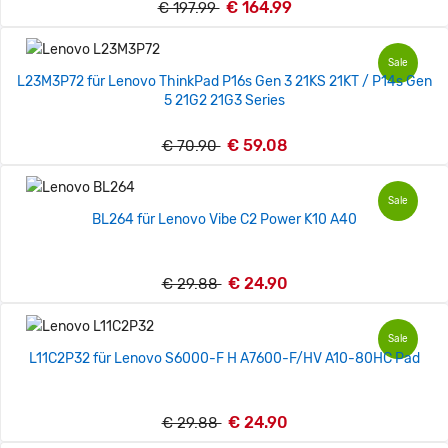
€ 164.99
€ 197.99
Sale
L23M3P72 für Lenovo ThinkPad P16s Gen 3 21KS 21KT / P14s Gen
5 21G2 21G3 Series
€ 59.08
€ 70.90
Sale
BL264 für Lenovo Vibe C2 Power K10 A40
€ 24.90
€ 29.88
Sale
L11C2P32 für Lenovo S6000-F H A7600-F/HV A10-80HC Pad
€ 24.90
€ 29.88