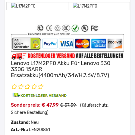
Lenovo L17M2PF0 Akku Für Lenovo 330
330G 15ARR
Ersatzakku(4400mAh/34WH,7.6V/8.7V)
Sonderpreis: € 47.99
€ 57.59
(Käuferschutz,
Sichere Bestellung)
Zustand:
Neu
Art.-Nr.:
LEN20I851