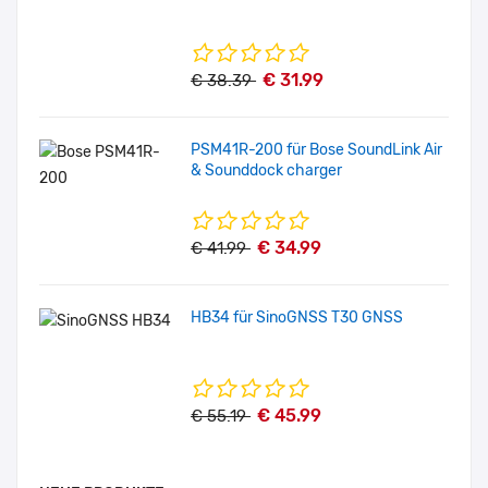
€ 31.99
€ 38.39
PSM41R-200 für Bose SoundLink Air
& Sounddock charger
€ 34.99
€ 41.99
HB34 für SinoGNSS T30 GNSS
€ 45.99
€ 55.19