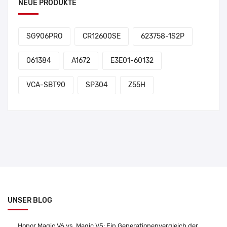
NEUE PRODUKTE
SG906PRO
CR12600SE
623758-1S2P
061384
A1672
E3E01-60132
VCA-SBT90
SP304
Z55H
UNSER BLOG
Honor Magic V6 vs. Magic V5: Ein Generationenvergleich der