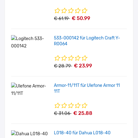
€ 50.99
€ 61.19
533-000142 für Logitech Craft Y-
R0064
€ 23.99
€ 28.79
Armor-11/11T für Ulefone Armor 11
11T
€ 25.88
€ 31.06
L018-40 für Dahua L018-40