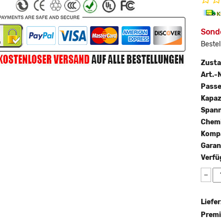
Sonde
Bestel
Zust
Art.-N
Passe
Kapaz
Span
Chemi
Kompa
Garan
Verfü
−
Liefer
Premi