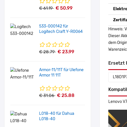
€ 50.99
€ 61.19
Elektr
Zertif
533-000142 für
Hinweis: V
Logitech Craft Y-R0064
Dieser Akk
dem Origi
Warenzeich
€ 23.99
€ 28.79
Ersetzt 
Armor-11/11T für Ulefone
Armor 11 11T
L18D1P
Kompati
€ 25.88
€ 31.06
Lenovo V7 
L018-40 für Dahua
L018-40