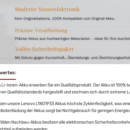
wertes:
 Li-Ionen-Akku erwerben Sie ein Qualitätsprodukt. Der Akku ist 100% b
en Qualitätsstandards hergestellt und zeichnen sich durch extreme La
en unsere Lenovo L18D1P33 Akkus höchste Zyklenfestigkeit, was eine
lbstentladung der Akkus sorgt bei Nichtgebrauch für geringen Energiev
tiblen Nachbau-Akkus besitzen alle elektronischen Sicherheitsvorkehr
etzteil aufgeladen werden.