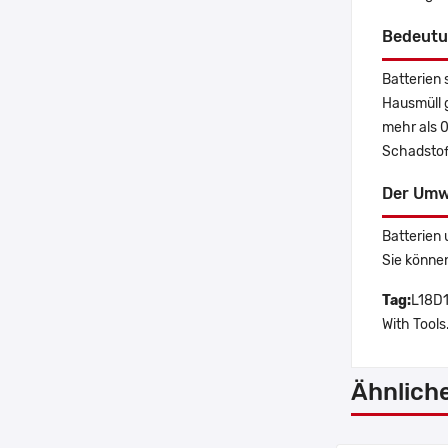
Bedeutu
Batterien 
Hausmüll 
mehr als 
Schadstoff
Der Umw
Batterien 
Sie könne
Tag:
L18D1
With Tools
Ähnlich