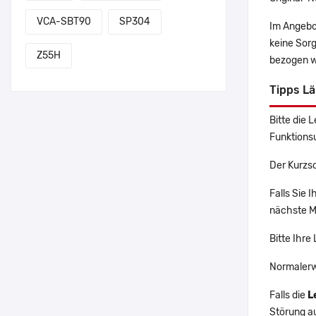
VCA-SBT90
SP304
Im Angebo
keine Sor
Z55H
bezogen w
Tipps L
Bitte die 
Funktions
Der Kurzsc
Falls Sie
nächste Ma
Bitte Ihre
Normalerw
Falls die
L
Störung a