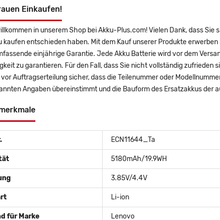
rauen Einkaufen!
illkommen in unserem Shop bei Akku-Plus.com! Vielen Dank, dass Sie s
u kaufen entschieden haben. Mit dem Kauf unserer Produkte erwerben 
mfassende einjährige Garantie. Jede Akku Batterie wird vor dem Versa
gkeit zu garantieren. Für den Fall, dass Sie nicht vollständig zufrieden 
e vor Auftragserteilung sicher, dass die Teilenummer oder Modellnummer
annten Angaben übereinstimmt und die Bauform des Ersatzakkus der au
merkmale
.
ECN11644_Ta
tät
5180mAh/19.9WH
ung
3.85V/4.4V
rt
Li-ion
d für Marke
Lenovo