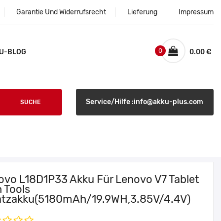
Garantie Und Widerrufsrecht
Lieferung
Impressum
0
U-BLOG
0.00 €
Service/Hilfe :info@akku-plus.com
SUCHE
ovo L18D1P33 Akku Für Lenovo V7 Tablet
 Tools
atzakku(5180mAh/19.9WH,3.85V/4.4V)