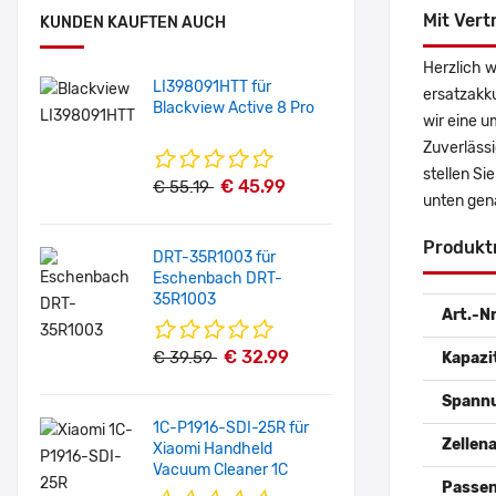
Mit Vert
KUNDEN KAUFTEN AUCH
Herzlich w
LI398091HTT für
ersatzakk
Blackview Active 8 Pro
wir eine u
Zuverlässi
stellen Si
€ 45.99
€ 55.19
unten gen
Produkt
DRT-35R1003 für
Eschenbach DRT-
35R1003
Art.-Nr
€ 32.99
€ 39.59
Kapazi
Spann
1C-P1916-SDI-25R für
Zellena
Xiaomi Handheld
Vacuum Cleaner 1C
Passen