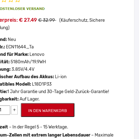
rpreis: € 27.49
€ 32.99
(Käuferschutz, Sichere
lung)
and:
Neu
r.:
ECN11644_Ta
nd für Marke:
Lenovo
ität:
5180mAh/19.9WH
nung:
3.85V/4.4V
scher Aufbau des Akkus:
Li-ion
tibles Modell:
L18D1P33
tie:
1 Jahr Garantie und 30-Tage Geld-Zurück-Garantie!
gbarkeit:
Auf Lager.
+
IN DEN WARENKORB
zeit
– In der Regel 5 - 15 Werktage.
um-Zellen mit extrem langer Lebensdauer
– Maximale