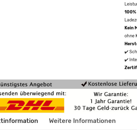
Leistu
100% 
Ladez
Kein 
ohne 
Herst
✔️ Sch
✔️ Int
Zerti
tinformation
Weitere Informationen