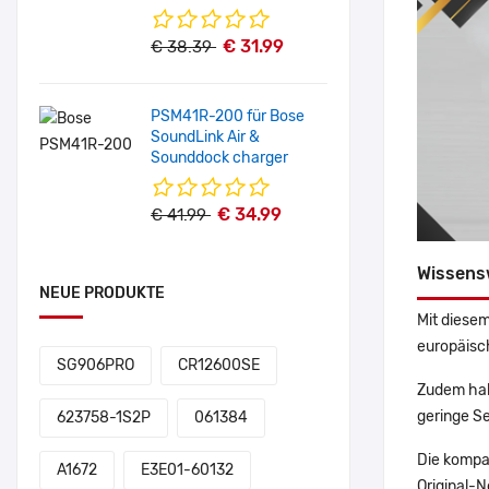
€ 31.99
€ 38.39
PSM41R-200 für Bose
SoundLink Air &
Sounddock charger
€ 34.99
€ 41.99
Wissens
NEUE PRODUKTE
Mit diesem
europäisch
SG906PRO
CR12600SE
Zudem hab
geringe Se
623758-1S2P
061384
Die kompa
A1672
E3E01-60132
Original-N