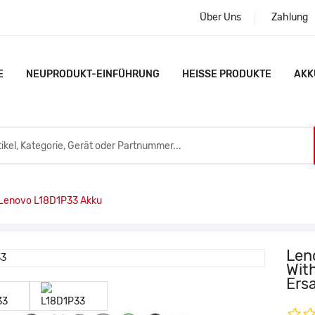
Über Uns
Zahlung
E
NEUPRODUKT-EINFÜHRUNG
HEISSE PRODUKTE
AKK
Lenovo L18D1P33 Akku
Len
With
Ers