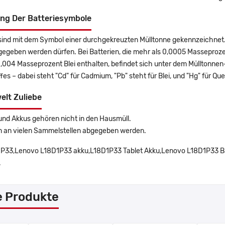
ng Der Batteriesymbole
sind mit dem Symbol einer durchgekreuzten Mülltonne gekennzeichnet. 
gegeben werden dürfen. Bei Batterien, die mehr als 0,0005 Masseproz
0,004 Masseprozent Blei enthalten, befindet sich unter dem Mülltonn
es – dabei steht "Cd" für Cadmium, "Pb" steht für Blei, und "Hg" für Que
elt Zuliebe
und Akkus gehören nicht in den Hausmüll.
n an vielen Sammelstellen abgegeben werden.
P33,Lenovo L18D1P33 akku,L18D1P33 Tablet Akku,Lenovo L18D1P33 Bat
.
e Produkte