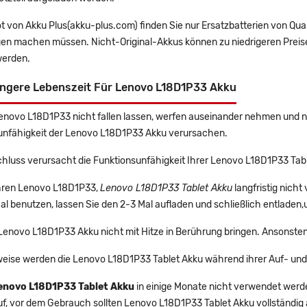
t von Akku Plus(akku-plus.com) finden Sie nur Ersatzbatterien von Qu
gen machen müssen. Nicht-Original-Akkus können zu niedrigeren Preise
erden.
ängere Lebenszeit Für Lenovo L18D1P33 Akku
Lenovo L18D1P33 nicht fallen lassen, werfen auseinander nehmen und nic
unfähigkeit der Lenovo L18D1P33 Akku verursachen.
hluss verursacht die Funktionsunfähigkeit Ihrer Lenovo L18D1P33 Tab
 Ihren Lenovo L18D1P33,
Lenovo L18D1P33 Tablet Akku
langfristig nich
l benutzen, lassen Sie den 2-3 Mal aufladen und schließlich entladen,
 Lenovo L18D1P33 Akku nicht mit Hitze in Berührung bringen. Ansonsten
eise werden die Lenovo L18D1P33 Tablet Akku während ihrer Auf- und
enovo L18D1P33 Tablet Akku
in einige Monate nicht verwendet werden
uf, vor dem Gebrauch sollten Lenovo L18D1P33 Tablet Akku vollständig