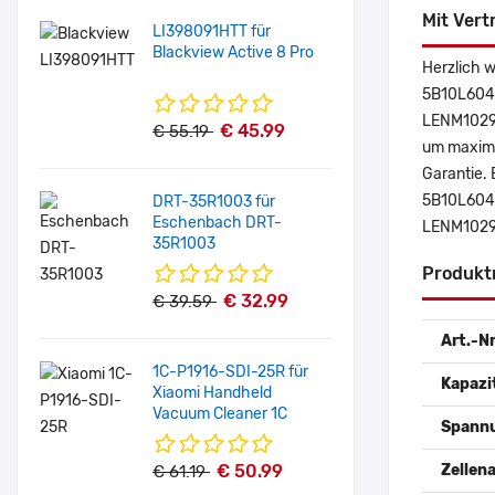
Mit Vert
LI398091HTT für
Blackview Active 8 Pro
Herzlich 
5B10L6047
LENM1029C
€ 45.99
€ 55.19
um maximal
Garantie. 
5B10L6047
DRT-35R1003 für
Eschenbach DRT-
LENM1029
35R1003
Produkt
€ 32.99
€ 39.59
Art.-Nr
1C-P1916-SDI-25R für
Kapazi
Xiaomi Handheld
Vacuum Cleaner 1C
Spann
€ 50.99
Zellena
€ 61.19