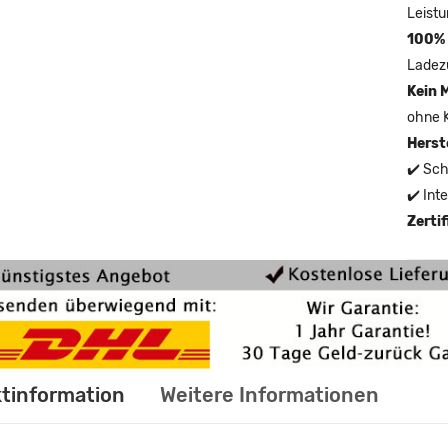
Leistu
100% 
Ladez
Kein 
ohne 
Herst
✔️ Sch
✔️ Int
Zerti
tinformation
Weitere Informationen