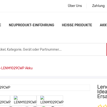
Über Uns
Zahlung
E
NEUPRODUKT-EINFÜHRUNG
HEISSE PRODUKTE
AKK
 LENM1029CWP Akku
Len
Ide
Ers