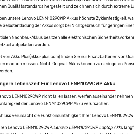
en Qualitätsstandards hergestellt und zeichnen sich durch extreme La
en unsere Lenovo LENM1029CWP Akkus höchste Zyklenfestigkeit, was 
e Selbstentladung der Akkus sorgt bei Nichtgebrauch für geringen Ener
tiblen Nachbau-Akkus besitzen alle elektronischen Sicherheitsvorkehr
etzteil aufgeladen werden.
t von Akku Plus(akku-plus.com) finden Sie nur Ersatzbatterien von Qu
gen machen müssen. Nicht-Original-Akkus können zu niedrigeren Preise
erden.
ängere Lebenszeit Für Lenovo LENM1029CWP Akku
Lenovo LENM1029CWP nicht fallen lassen, werfen auseinander nehmen un
unfähigkeit der Lenovo LENM1029CWP Akku verursachen.
chluss verursacht die Funktionsunfähigkeit Ihrer Lenovo LENM1029CW
 Ihren Lenovo LENM1029CWP,
Lenovo LENM1029CWP Laptop Akku
langf