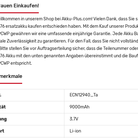
rauen Einkaufen!
willkommen in unserem Shop bei Akku-Plus.com! Vielen Dank, dass Sie 
6 ersatzakku kaufen entschieden haben. Mit dem Kauf unserer Produkte
WP gewähren wir eine umfassende einjährige Garantie. Jede Akku Batt
e Zuverlässigkeit zu garantieren. Für den Fall, dass Sie nicht vollstän
Bitte stellen Sie vor Auftragserteilung sicher, dass die Teilenummer o
6 Akku mit den unten genannten Angaben übereinstimmt und die Baufo
CWP entspricht.
merkmale
.
ECN12940_Ta
tät
9000mAh
ung
3.7V
rt
Li-ion