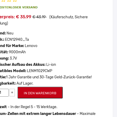
erpreis: € 35.99
€ 43.19
(Käuferschutz, Sichere
lung)
and:
Neu
r.:
ECN12940_Ta
nd für Marke:
Lenovo
ität:
9000mAh
nung:
3.7V
scher Aufbau des Akkus:
Li-ion
tibles Modell:
LENM1029CWP
tie:
1 Jahr Garantie und 30-Tage Geld-Zurück-Garantie!
gbarkeit:
Auf Lager.
+
IN DEN WARENKORB
zeit
– In der Regel 5 - 15 Werktage.
um-Zellen mit extrem langer Lebensdauer
– Maximale