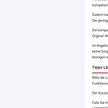
europäisch
Zudem hab
Die gering
Die kompa
Original-N
Im Angebo
keine Sor
bezogen w
Tipps L
Bitte die 
Funktions
Der Kurzs
Falls Sie