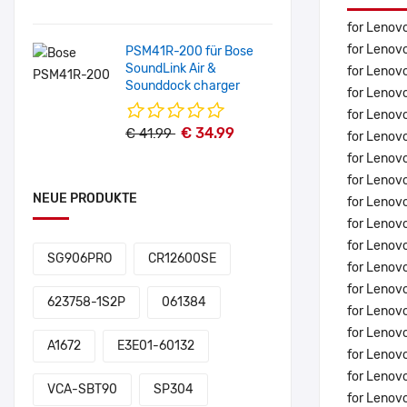
for Lenov
for Lenov
PSM41R-200 für Bose
SoundLink Air &
for Lenov
Sounddock charger
for Lenov
for Lenov
€ 34.99
€ 41.99
for Lenov
for Lenov
for Lenov
NEUE PRODUKTE
for Lenov
for Lenov
for Lenov
SG906PRO
CR12600SE
for Lenov
for Lenov
623758-1S2P
061384
for Lenov
for Lenov
A1672
E3E01-60132
for Lenov
for Lenov
VCA-SBT90
SP304
for Lenov