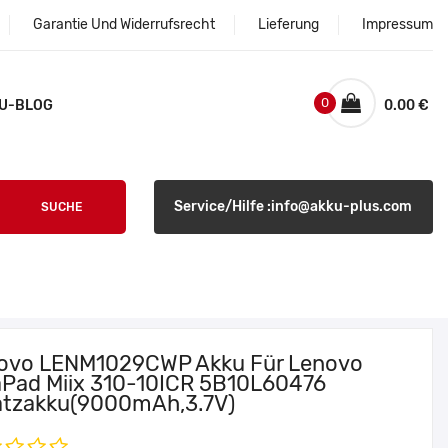
Garantie Und Widerrufsrecht
Lieferung
Impressum
0
U-BLOG
0.00 €
Service/Hilfe :info@akku-plus.com
SUCHE
ovo LENM1029CWP Akku Für Lenovo
aPad Miix 310-10ICR 5B10L60476
atzakku(9000mAh,3.7V)