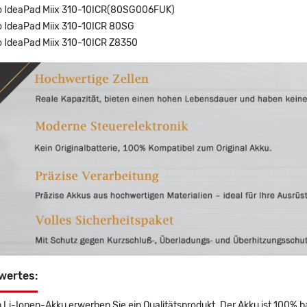
o IdeaPad Miix 310-10ICR(80SG006FUK)
o IdeaPad Miix 310-10ICR 80SG
o IdeaPad Miix 310-10ICR Z8350
wertes:
 Li-Ionen-Akku erwerben Sie ein Qualitätsprodukt. Der Akku ist 100% b