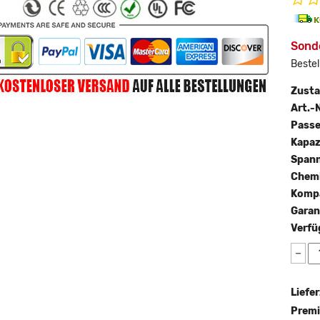
Sond
Bestel
Zust
Art.-N
Passe
Kapaz
Span
Chemi
Kompa
Garan
Verfü
−
Liefer
Premi