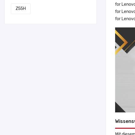
for Lenov
Z55H
for Lenov
for Lenov
Wissens
Mit diesem