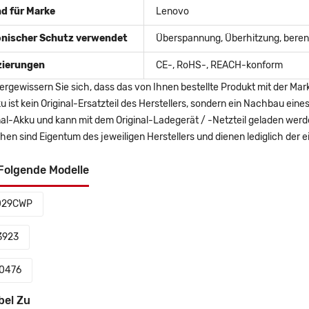
d für Marke
Lenovo
onischer Schutz verwendet
Überspannung, Überhitzung, berent
izierungen
CE-, RoHS-, REACH-konform
ergewissern Sie sich, dass das von Ihnen bestellte Produkt mit der Mar
u ist kein Original-Ersatzteil des Herstellers, sondern ein Nachbau ei
nal-Akku und kann mit dem Original-Ladegerät / -Netzteil geladen wer
en sind Eigentum des jeweiligen Herstellers und dienen lediglich der ei
Folgende Modelle
029CWP
3923
0476
bel Zu