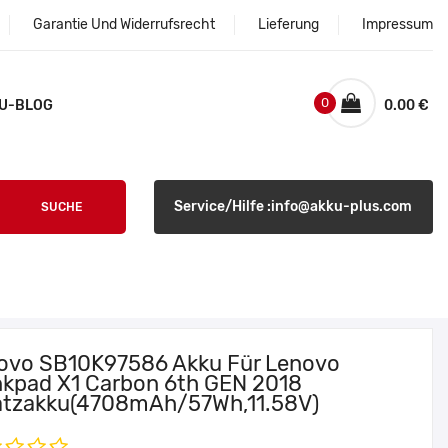
Garantie Und Widerrufsrecht
Lieferung
Impressum
0
U-BLOG
0.00 €
Service/Hilfe :info@akku-plus.com
SUCHE
ovo SB10K97586 Akku Für Lenovo
nkpad X1 Carbon 6th GEN 2018
atzakku(4708mAh/57Wh,11.58V)