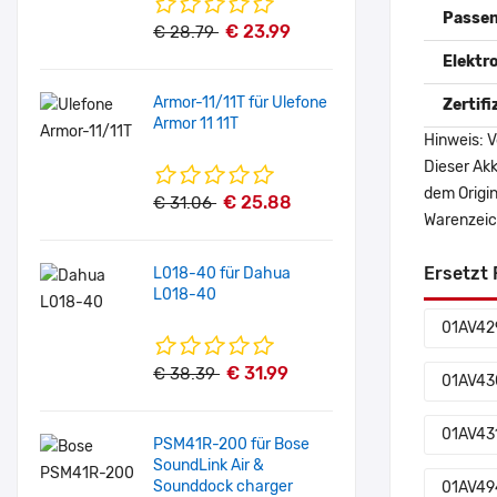
Passen
€ 23.99
€ 28.79
Elektr
Armor-11/11T für Ulefone
Zertif
Armor 11 11T
Hinweis: V
Dieser Akk
dem Origi
€ 25.88
€ 31.06
Warenzeich
Ersetzt 
L018-40 für Dahua
L018-40
01AV42
€ 31.99
€ 38.39
01AV43
01AV43
PSM41R-200 für Bose
SoundLink Air &
Sounddock charger
01AV49