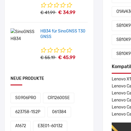
O1AV43
€ 34.99
€ 41.99
SB10K9
HB34 für SinoGNSS T30
GNSS
SB10K9
SB10K9
€ 45.99
€ 55.19
Kompati
NEUE PRODUKTE
Lenovo X1
Lenovo Ca
Lenovo C
SG906PRO
CR12600SE
Lenovo C
Lenovo C
623758-1S2P
061384
Lenovo Ca
A1672
E3E01-60132