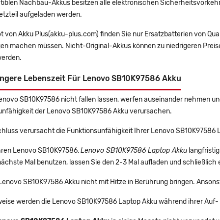
tiblen Nachbau-Akkus besitzen alle elektronischen Sicherheitsvorkehr
etzteil aufgeladen werden.
t von Akku Plus(akku-plus.com) finden Sie nur Ersatzbatterien von Qu
gen machen müssen. Nicht-Original-Akkus können zu niedrigeren Preise
erden.
ängere Lebenszeit Für Lenovo SB10K97586 Akku
Lenovo SB10K97586 nicht fallen lassen, werfen auseinander nehmen und 
unfähigkeit der Lenovo SB10K97586 Akku verursachen.
chluss verursacht die Funktionsunfähigkeit Ihrer Lenovo SB10K97586 
 Ihren Lenovo SB10K97586,
Lenovo SB10K97586 Laptop Akku
langfrist
ächste Mal benutzen, lassen Sie den 2-3 Mal aufladen und schließlich 
 Lenovo SB10K97586 Akku nicht mit Hitze in Berührung bringen. Ansons
eise werden die Lenovo SB10K97586 Laptop Akku während ihrer Auf- 