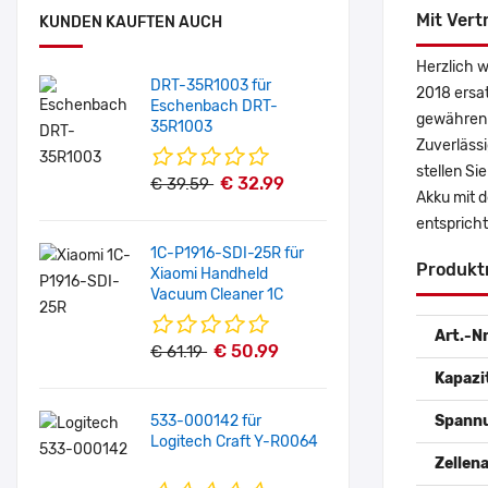
Mit Vert
KUNDEN KAUFTEN AUCH
Herzlich 
DRT-35R1003 für
2018 ersa
Eschenbach DRT-
gewähren 
35R1003
Zuverlässi
stellen Si
€ 32.99
€ 39.59
Akku mit 
entspricht
1C-P1916-SDI-25R für
Produkt
Xiaomi Handheld
Vacuum Cleaner 1C
Art.-Nr
€ 50.99
€ 61.19
Kapazi
533-000142 für
Spann
Logitech Craft Y-R0064
Zellena