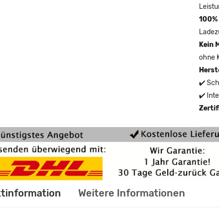
Leistu
100% 
Ladez
Kein 
ohne 
Herst
✔️ Sch
✔️ Int
Zerti
tinformation
Weitere Informationen