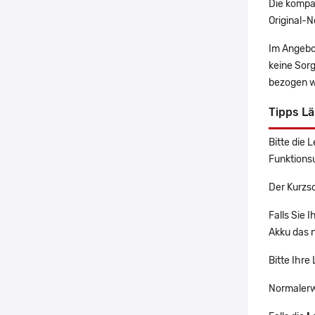
Die kompa
Original-N
Im Angebo
keine Sor
bezogen w
Tipps L
Bitte die 
Funktions
Der Kurzs
Falls Sie
Akku das n
Bitte Ihre
Normalerw