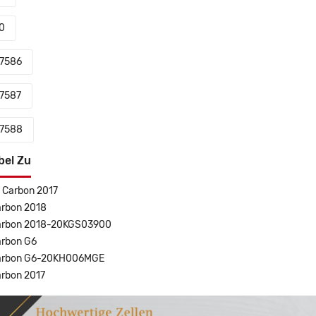
0
7586
7587
7588
bel Zu
 Carbon 2017
rbon 2018
arbon 2018-20KGS03900
arbon G6
arbon G6-20KH006MGE
rbon 2017