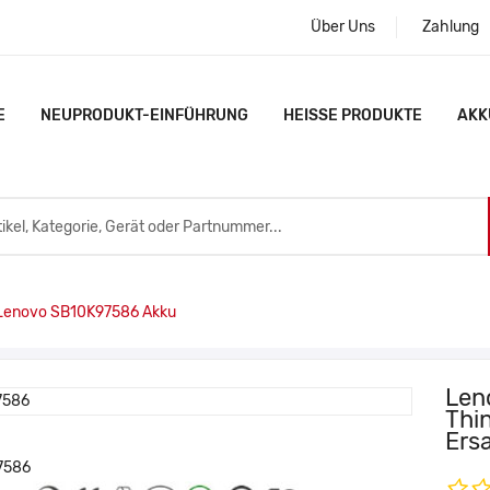
Über Uns
Zahlung
E
NEUPRODUKT-EINFÜHRUNG
HEISSE PRODUKTE
AKK
enovo SB10K97586 Akku
Len
Thi
Ers