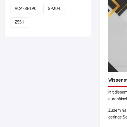
VCA-SBT90
SP304
Z55H
Wissens
Mit diesem
europäisch
Zudem hab
geringe Se