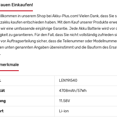
rauen Einkaufen!
willkommen in unserem Shop bei Akku-Plus.com! Vielen Dank, dass Sie
tzakku kaufen entschieden haben. Mit dem Kauf unserer Produkte erwe
wir eine umfassende einjährige Garantie. Jede Akku Batterie wird vor
gkeit zu garantieren. Für den Fall, dass Sie nicht vollständig zufrieden 
e vor Auftragserteilung sicher, dass die Teilenummer oder Modellnumm
den unten genannten Angaben übereinstimmt und die Bauform des Ersa
.
merkmale
.
LEN19I540
tät
4708mAh/57Wh
ung
11.58V
rt
Li-ion