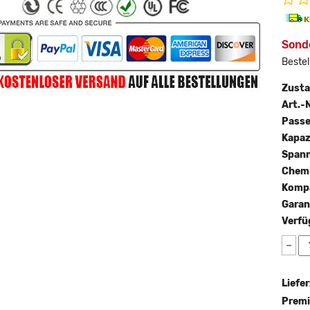
Sond
Bestel
Zust
Art.-N
Passe
Kapaz
Span
Chemi
Kompa
Garan
Verfü
−
Liefer
Premi