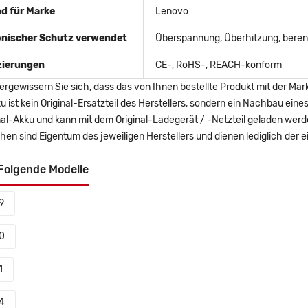
d für Marke
Lenovo
onischer Schutz verwendet
Überspannung, Überhitzung, berent
izierungen
CE-, RoHS-, REACH-konform
ergewissern Sie sich, dass das von Ihnen bestellte Produkt mit der Mar
u ist kein Original-Ersatzteil des Herstellers, sondern ein Nachbau ei
nal-Akku und kann mit dem Original-Ladegerät / -Netzteil geladen wer
en sind Eigentum des jeweiligen Herstellers und dienen lediglich der ei
Folgende Modelle
9
0
1
4