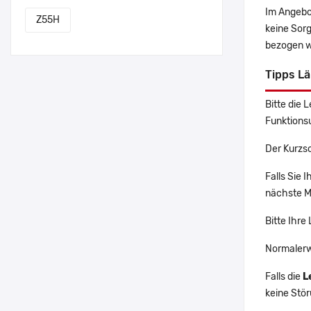
Im Angebo
Z55H
keine Sor
bezogen w
Tipps L
Bitte die 
Funktions
Der Kurzs
Falls Sie
nächste Ma
Bitte Ihre
Normalerw
Falls die
L
keine Stö