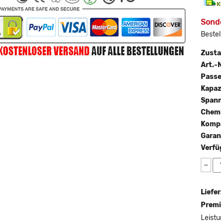
Sond
Bestel
Zust
Art.-N
Passe
Kapaz
Span
Chemi
Kompa
Garan
Verfü
−
Liefer
Premi
Leistu