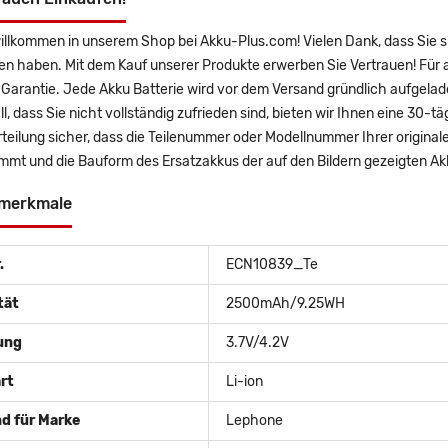
willkommen in unserem Shop bei Akku-Plus.com! Vielen Dank, dass Sie
en haben. Mit dem Kauf unserer Produkte erwerben Sie Vertrauen! Für
 Garantie. Jede Akku Batterie wird vor dem Versand gründlich aufgelad
ll, dass Sie nicht vollständig zufrieden sind, bieten wir Ihnen eine 30-t
rteilung sicher, dass die Teilenummer oder Modellnummer Ihrer origi
mmt und die Bauform des Ersatzakkus der auf den Bildern gezeigten Ak
merkmale
.
ECN10839_Te
tät
2500mAh/9.25WH
ung
3.7V/4.2V
rt
Li-ion
d für Marke
Lephone