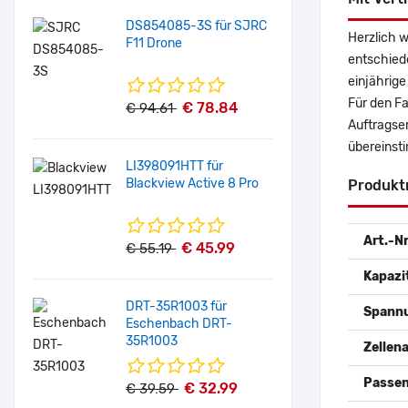
DS854085-3S für SJRC
Herzlich 
F11 Drone
entschied
einjährige
Für den Fa
€ 78.84
€ 94.61
Auftragse
übereinsti
LI398091HTT für
Blackview Active 8 Pro
Produkt
Art.-Nr
€ 45.99
€ 55.19
Kapazi
DRT-35R1003 für
Spann
Eschenbach DRT-
35R1003
Zellena
Passen
€ 32.99
€ 39.59