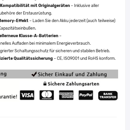
Kompatibilität mit Originalgeräten
– Inklusive aller
ubehöre der Erstausrüstung.
Memory-Effekt
– Laden Sie den Akku jederzeit (auch teilweise)
Kapazitätseinbußen.
ellerneue Klasse-A-Batterien
–
nelles Aufladen bei minimalem Energieverbrauch.
egrierter Schaltungsschutz für sicheren und stabilen Betrieb.
fizierte Qualitätssicherung
– CE, ISO9001 und RoHS konform.