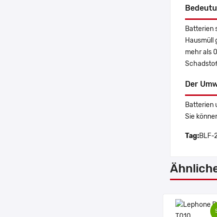
Bedeutu
Batterien 
Hausmüll 
mehr als 
Schadstoff
Der Umw
Batterien 
Sie könne
Tag:
BLF-2
Ähnlich