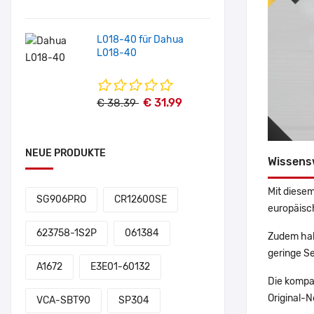
L018-40 für Dahua
L018-40
€ 31.99
€ 38.39
NEUE PRODUKTE
Wissens
Mit diesem
SG906PRO
CR12600SE
europäisch
623758-1S2P
061384
Zudem hab
geringe Se
A1672
E3E01-60132
Die kompa
Original-N
VCA-SBT90
SP304