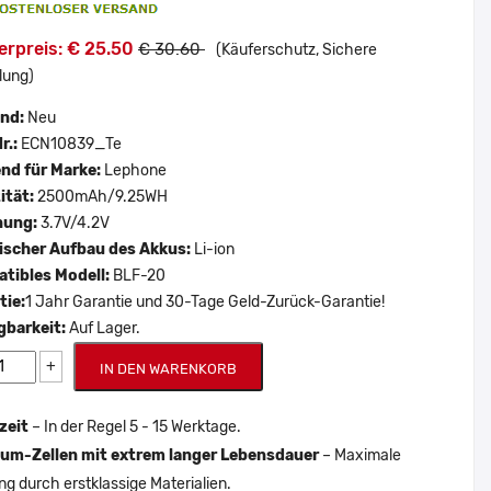
erpreis: € 25.50
€ 30.60
(Käuferschutz, Sichere
lung)
and:
Neu
r.:
ECN10839_Te
nd für Marke:
Lephone
ität:
2500mAh/9.25WH
nung:
3.7V/4.2V
scher Aufbau des Akkus:
Li-ion
tibles Modell:
BLF-20
tie:
1 Jahr Garantie und 30-Tage Geld-Zurück-Garantie!
gbarkeit:
Auf Lager.
+
IN DEN WARENKORB
zeit
– In der Regel 5 - 15 Werktage.
um-Zellen mit extrem langer Lebensdauer
– Maximale
ng durch erstklassige Materialien.