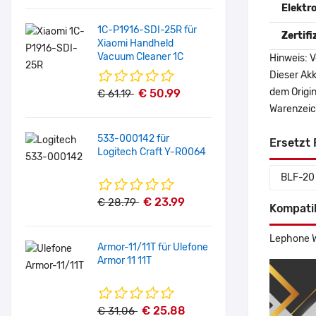
Elektr
1C-P1916-SDI-25R für
Zertif
Xiaomi Handheld
Vacuum Cleaner 1C
Hinweis: V
Dieser Akk
dem Origi
€ 50.99
€ 61.19
Warenzeich
533-000142 für
Ersetzt 
Logitech Craft Y-R0064
BLF-20
€ 23.99
€ 28.79
Kompati
Lephone 
Armor-11/11T für Ulefone
Armor 11 11T
€ 25.88
€ 31.06