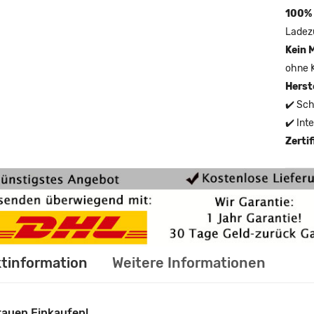
100% 
Ladez
Kein 
ohne 
Herst
✔️ Sch
✔️ Int
Zerti
tinformation
Weitere Informationen
rauen Einkaufen!