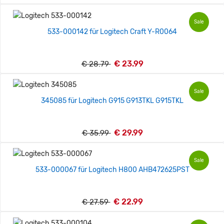
Sale
533-000142 für Logitech Craft Y-R0064
€ 23.99
€ 28.79
Sale
345085 für Logitech G915 G913TKL G915TKL
€ 29.99
€ 35.99
Sale
533-000067 für Logitech H800 AHB472625PST
€ 22.99
€ 27.59