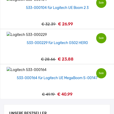
Sale
533-000104 für Logitech UE Boom 2 3
€ 26.99
€ 32.39
Sale
533-000229 für Logitech G502 HERO
€ 23.88
€ 28.66
Sale
533-000164 für Logitech UE MegaBoom S-00147
€ 40.99
€ 49.19
UNSERE BESTSELLER