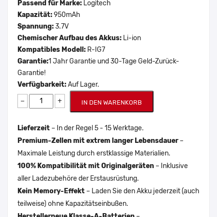
Passend für Marke:
Logitech
Kapazität:
950mAh
Spannung:
3.7V
Chemischer Aufbau des Akkus:
Li-ion
Kompatibles Modell:
R-IG7
Garantie:
1 Jahr Garantie und 30-Tage Geld-Zurück-
Garantie!
Verfügbarkeit:
Auf Lager.
−
+
IN DEN WARENKORB
Lieferzeit
– In der Regel 5 - 15 Werktage.
Premium-Zellen mit extrem langer Lebensdauer
–
Maximale Leistung durch erstklassige Materialien.
100% Kompatibilität mit Originalgeräten
– Inklusive
aller Ladezubehöre der Erstausrüstung.
Kein Memory-Effekt
– Laden Sie den Akku jederzeit (auch
teilweise) ohne Kapazitätseinbußen.
Herstellerneue Klasse-A-Batterien
–