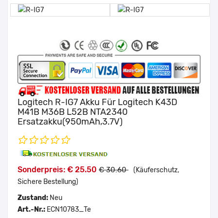
Logitech R-IG7 Akku Für Logitech K43D
M41B M36B L52B NTA2340
Ersatzakku(950mAh,3.7V)
Sonderpreis: € 25.50
€ 30.60
(Käuferschutz,
Sichere Bestellung)
Zustand:
Neu
Art.-Nr.:
ECN10783_Te