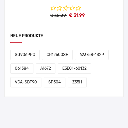
€ 31.99
€ 38.39
NEUE PRODUKTE
SG906PRO
CR12600SE
623758-1S2P
061384
A1672
E3E01-60132
VCA-SBT90
SP304
Z55H