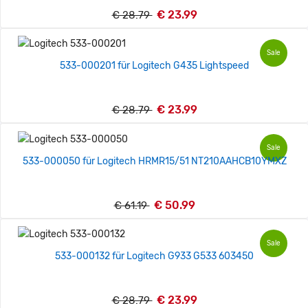
€ 23.99
€ 28.79
Sale
533-000201 für Logitech G435 Lightspeed
€ 23.99
€ 28.79
Sale
533-000050 für Logitech HRMR15/51 NT210AAHCB10YMXZ
€ 50.99
€ 61.19
Sale
533-000132 für Logitech G933 G533 603450
€ 23.99
€ 28.79