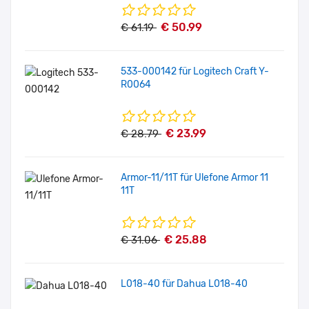
€ 50.99
€ 61.19
533-000142 für Logitech Craft Y-
R0064
€ 23.99
€ 28.79
Armor-11/11T für Ulefone Armor 11
11T
€ 25.88
€ 31.06
L018-40 für Dahua L018-40