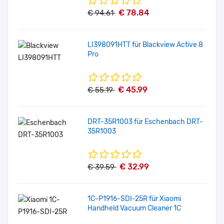
€ 78.84
€ 94.61
LI398091HTT für Blackview Active 8
Pro
€ 45.99
€ 55.19
DRT-35R1003 für Eschenbach DRT-
35R1003
€ 32.99
€ 39.59
1C-P1916-SDI-25R für Xiaomi
Handheld Vacuum Cleaner 1C