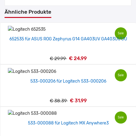
Ähnliche Produkte
Sale
652535 für ASUS ROG Zephyrus G14 GA403UV GA403UI/UU
€ 24.99
€ 29.99
Sale
533-000206 für Logitech 533-000206
€ 31.99
€ 38.39
Sale
533-000088 für Logitech MX Anywhere3