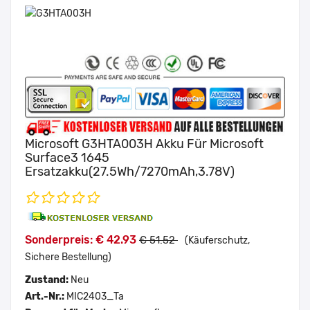
Microsoft G3HTA003H Akku Für Microsoft
Surface3 1645
Ersatzakku(27.5Wh/7270mAh,3.78V)
Sonderpreis: € 42.93
€ 51.52
(Käuferschutz,
Sichere Bestellung)
Zustand:
Neu
Art.-Nr.:
MIC2403_Ta