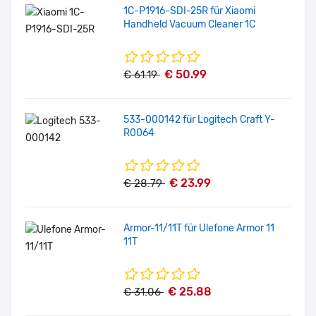
1C-P1916-SDI-25R für Xiaomi
Handheld Vacuum Cleaner 1C
€ 50.99
€ 61.19
533-000142 für Logitech Craft Y-
R0064
€ 23.99
€ 28.79
Armor-11/11T für Ulefone Armor 11
11T
€ 25.88
€ 31.06