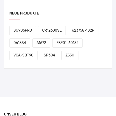
NEUE PRODUKTE
SG906PRO
CR12600SE
623758-1S2P
061384
A1672
E3E01-60132
VCA-SBT90
SP304
Z55H
UNSER BLOG