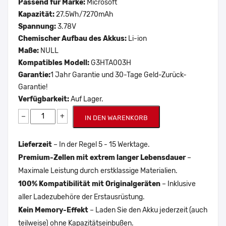
Passend für Marke:
Microsoft
Kapazität:
27.5Wh/7270mAh
Spannung:
3.78V
Chemischer Aufbau des Akkus:
Li-ion
Maße:
NULL
Kompatibles Modell:
G3HTA003H
Garantie:
1 Jahr Garantie und 30-Tage Geld-Zurück-
Garantie!
Verfügbarkeit:
Auf Lager.
−
+
IN DEN WARENKORB
Lieferzeit
– In der Regel 5 - 15 Werktage.
Premium-Zellen mit extrem langer Lebensdauer
–
Maximale Leistung durch erstklassige Materialien.
100% Kompatibilität mit Originalgeräten
– Inklusive
aller Ladezubehöre der Erstausrüstung.
Kein Memory-Effekt
– Laden Sie den Akku jederzeit (auch
teilweise) ohne Kapazitätseinbußen.