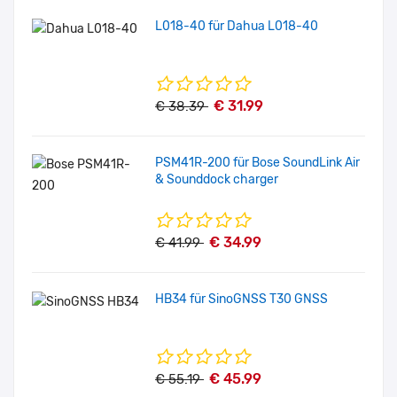
L018-40 für Dahua L018-40
€ 31.99
€ 38.39
PSM41R-200 für Bose SoundLink Air
& Sounddock charger
€ 34.99
€ 41.99
HB34 für SinoGNSS T30 GNSS
€ 45.99
€ 55.19