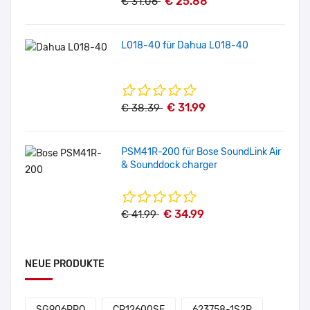
€ 25.88
€ 31.06
L018-40 für Dahua L018-40
€ 31.99
€ 38.39
PSM41R-200 für Bose SoundLink Air
& Sounddock charger
€ 34.99
€ 41.99
NEUE PRODUKTE
SG906PRO
CR12600SE
623758-1S2P