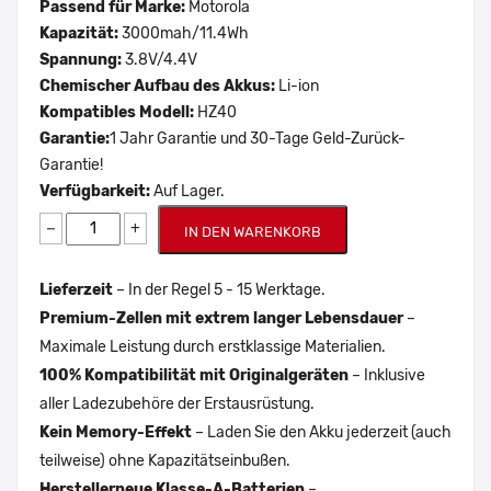
Passend für Marke:
Motorola
Kapazität:
3000mah/11.4Wh
Spannung:
3.8V/4.4V
Chemischer Aufbau des Akkus:
Li-ion
Kompatibles Modell:
HZ40
Garantie:
1 Jahr Garantie und 30-Tage Geld-Zurück-
Garantie!
Verfügbarkeit:
Auf Lager.
−
+
IN DEN WARENKORB
Lieferzeit
– In der Regel 5 - 15 Werktage.
Premium-Zellen mit extrem langer Lebensdauer
–
Maximale Leistung durch erstklassige Materialien.
100% Kompatibilität mit Originalgeräten
– Inklusive
aller Ladezubehöre der Erstausrüstung.
Kein Memory-Effekt
– Laden Sie den Akku jederzeit (auch
teilweise) ohne Kapazitätseinbußen.
Herstellerneue Klasse-A-Batterien
–