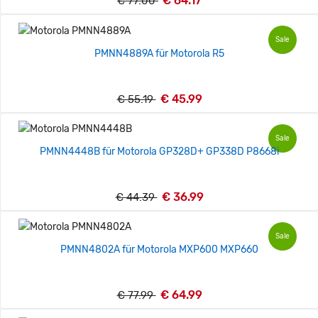
€ 64.17
€ 77.00
Sale
PMNN4889A für Motorola R5
€ 45.99
€ 55.19
Sale
PMNN4448B für Motorola GP328D+ GP338D P8668i
€ 36.99
€ 44.39
Sale
PMNN4802A für Motorola MXP600 MXP660
€ 64.99
€ 77.99