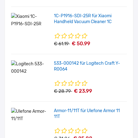
1C-P1916-SDI-25R für Xiaomi
Handheld Vacuum Cleaner 1C
€ 50.99
€ 61.19
533-000142 für Logitech Craft Y-
R0064
€ 23.99
€ 28.79
Armor-11/11T für Ulefone Armor 11
11T