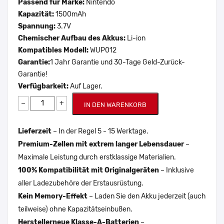
Passend für Marke:
Nintendo
Kapazität:
1500mAh
Spannung:
3.7V
Chemischer Aufbau des Akkus:
Li-ion
Kompatibles Modell:
WUP012
Garantie:
1 Jahr Garantie und 30-Tage Geld-Zurück-
Garantie!
Verfügbarkeit:
Auf Lager.
−
+
IN DEN WARENKORB
Lieferzeit
– In der Regel 5 - 15 Werktage.
Premium-Zellen mit extrem langer Lebensdauer
–
Maximale Leistung durch erstklassige Materialien.
100% Kompatibilität mit Originalgeräten
– Inklusive
aller Ladezubehöre der Erstausrüstung.
Kein Memory-Effekt
– Laden Sie den Akku jederzeit (auch
teilweise) ohne Kapazitätseinbußen.
Herstellerneue Klasse-A-Batterien
–