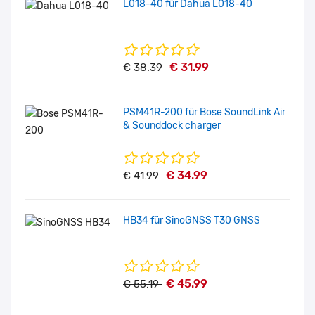
L018-40 für Dahua L018-40
€ 31.99
€ 38.39
PSM41R-200 für Bose SoundLink Air
& Sounddock charger
€ 34.99
€ 41.99
HB34 für SinoGNSS T30 GNSS
€ 45.99
€ 55.19