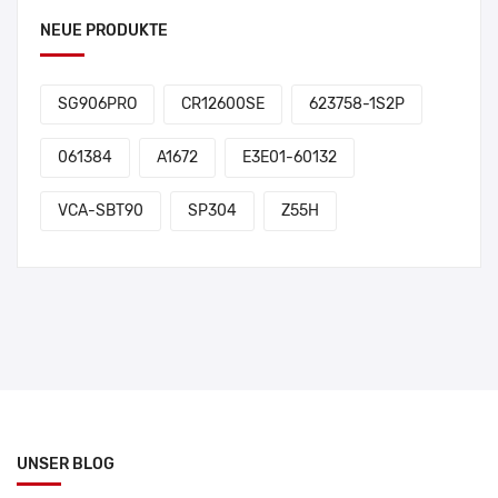
NEUE PRODUKTE
SG906PRO
CR12600SE
623758-1S2P
061384
A1672
E3E01-60132
VCA-SBT90
SP304
Z55H
UNSER BLOG