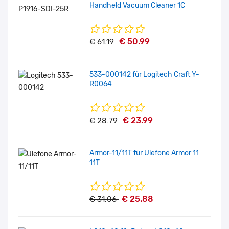
Handheld Vacuum Cleaner 1C
€ 50.99
€ 61.19
533-000142 für Logitech Craft Y-
R0064
€ 23.99
€ 28.79
Armor-11/11T für Ulefone Armor 11
11T
€ 25.88
€ 31.06