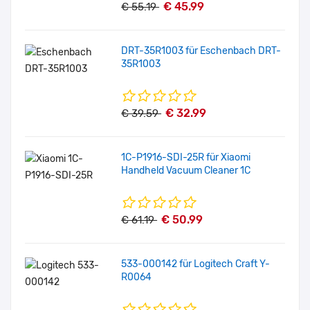
€ 45.99
€ 55.19
DRT-35R1003 für Eschenbach DRT-
35R1003
€ 32.99
€ 39.59
1C-P1916-SDI-25R für Xiaomi
Handheld Vacuum Cleaner 1C
€ 50.99
€ 61.19
533-000142 für Logitech Craft Y-
R0064