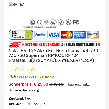
Nokia BV-T5A Akku Für Nokia Lumia 550 730
735 738 Superman RM1038 RM104
Ersatzakku(2220MAH/8.4WH,3.8V/4.35V)
Sonderpreis: € 25.50
€ 30.60
(Käuferschutz,
Sichere Bestellung)
Zustand:
Neu
Art.-Nr.:
ECN10636_Te