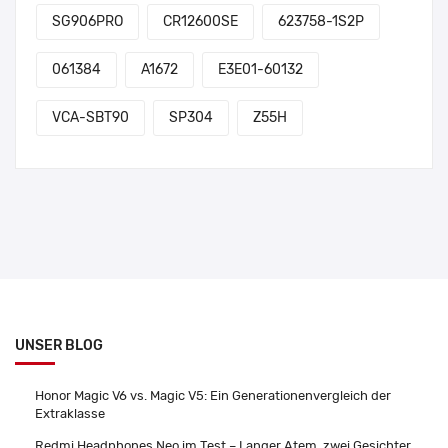
SG906PRO
CR12600SE
623758-1S2P
061384
A1672
E3E01-60132
VCA-SBT90
SP304
Z55H
UNSER BLOG
Honor Magic V6 vs. Magic V5: Ein Generationenvergleich der
Extraklasse
Redmi Headphones Neo im Test – Langer Atem, zwei Gesichter