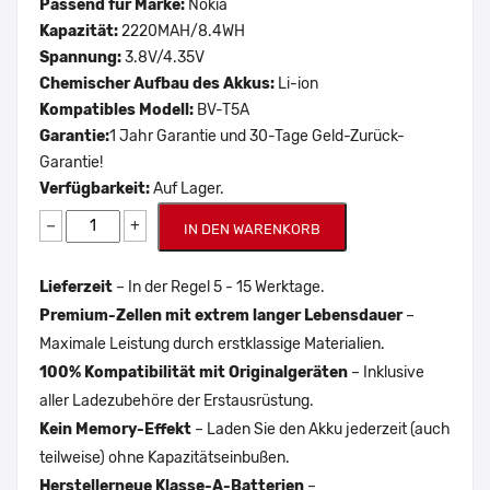
Passend für Marke:
Nokia
Kapazität:
2220MAH/8.4WH
Spannung:
3.8V/4.35V
Chemischer Aufbau des Akkus:
Li-ion
Kompatibles Modell:
BV-T5A
Garantie:
1 Jahr Garantie und 30-Tage Geld-Zurück-
Garantie!
Verfügbarkeit:
Auf Lager.
−
+
IN DEN WARENKORB
Lieferzeit
– In der Regel 5 - 15 Werktage.
Premium-Zellen mit extrem langer Lebensdauer
–
Maximale Leistung durch erstklassige Materialien.
100% Kompatibilität mit Originalgeräten
– Inklusive
aller Ladezubehöre der Erstausrüstung.
Kein Memory-Effekt
– Laden Sie den Akku jederzeit (auch
teilweise) ohne Kapazitätseinbußen.
Herstellerneue Klasse-A-Batterien
–