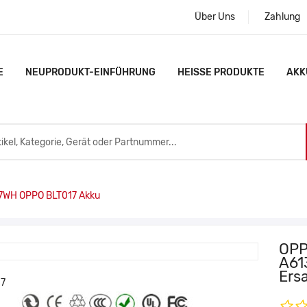
Über Uns
Zahlung
E
NEUPRODUKT-EINFÜHRUNG
HEISSE PRODUKTE
AKK
7WH OPPO BLT017 Akku
OPP
A61
Ers