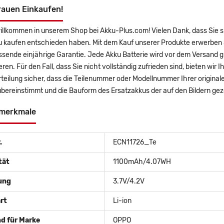
rauen Einkaufen!
willkommen in unserem Shop bei Akku-Plus.com! Vielen Dank, dass Sie
u kaufen entschieden haben. Mit dem Kauf unserer Produkte erwerben S
sende einjährige Garantie. Jede Akku Batterie wird vor dem Versand g
eren. Für den Fall, dass Sie nicht vollständig zufrieden sind, bieten wir
rteilung sicher, dass die Teilenummer oder Modellnummer Ihrer origin
bereinstimmt und die Bauform des Ersatzakkus der auf den Bildern gez
merkmale
.
ECN11726_Te
tät
1100mAh/4.07WH
ung
3.7V/4.2V
rt
Li-ion
d für Marke
OPPO