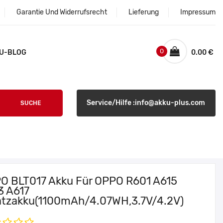
Garantie Und Widerrufsrecht
Lieferung
Impressum
0
U-BLOG
0.00 €
Service/Hilfe :info@akku-plus.com
SUCHE
O BLT017 Akku Für OPPO R601 A615
3 A617
atzakku(1100mAh/4.07WH,3.7V/4.2V)