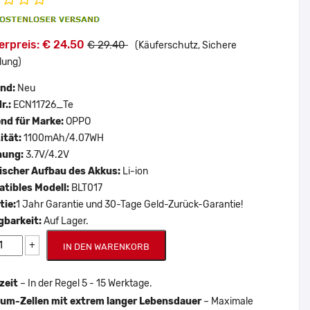
erpreis: € 24.50
€ 29.40
(Käuferschutz, Sichere
lung)
and:
Neu
r.:
ECN11726_Te
nd für Marke:
OPPO
ität:
1100mAh/4.07WH
nung:
3.7V/4.2V
scher Aufbau des Akkus:
Li-ion
tibles Modell:
BLT017
tie:
1 Jahr Garantie und 30-Tage Geld-Zurück-Garantie!
gbarkeit:
Auf Lager.
+
IN DEN WARENKORB
zeit
– In der Regel 5 - 15 Werktage.
um-Zellen mit extrem langer Lebensdauer
– Maximale