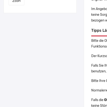
Z55H
Im Angebo
keine Sor
bezogen w
Tipps L
Bitte die 
Funktions
Der Kurzs
Falls Sie 
benutzen, 
Bitte Ihre
Normalerw
Falls die
O
keine Stö