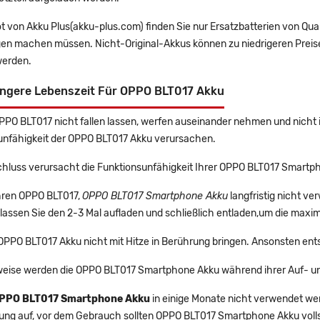
t von Akku Plus(akku-plus.com) finden Sie nur Ersatzbatterien von Qu
gen machen müssen. Nicht-Original-Akkus können zu niedrigeren Preise
erden.
ängere Lebenszeit Für OPPO BLT017 Akku
OPPO BLT017 nicht fallen lassen, werfen auseinander nehmen und nicht i
unfähigkeit der OPPO BLT017 Akku verursachen.
chluss verursacht die Funktionsunfähigkeit Ihrer OPPO BLT017 Smartp
Ihren OPPO BLT017,
OPPO BLT017 Smartphone Akku
langfristig nicht v
lassen Sie den 2-3 Mal aufladen und schließlich entladen,um die maxim
 OPPO BLT017 Akku nicht mit Hitze in Berührung bringen. Ansonsten ent
eise werden die OPPO BLT017 Smartphone Akku während ihrer Auf- un
PPO BLT017 Smartphone Akku
in einige Monate nicht verwendet werd
rung auf, vor dem Gebrauch sollten OPPO BLT017 Smartphone Akku voll