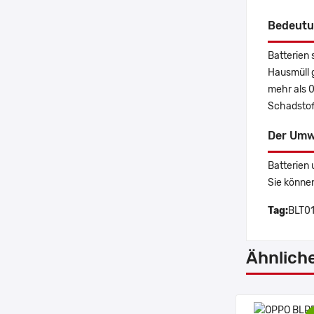
Bedeutu
Batterien 
Hausmüll 
mehr als 
Schadstoff
Der Umw
Batterien 
Sie könne
Tag:
BLT01
Ähnlich