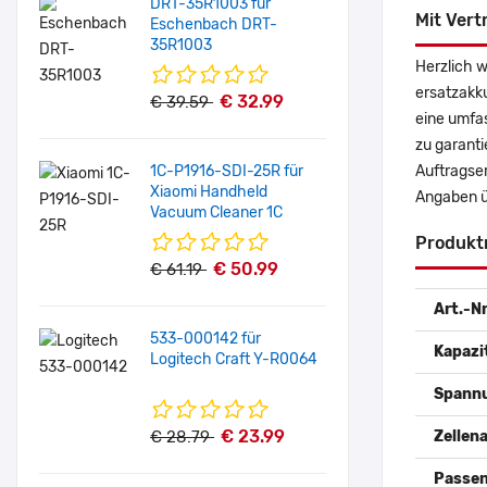
DRT-35R1003 für
Mit Vert
Eschenbach DRT-
35R1003
Herzlich 
ersatzakk
€ 32.99
€ 39.59
eine umfas
zu garanti
1C-P1916-SDI-25R für
Auftragse
Xiaomi Handheld
Angaben ü
Vacuum Cleaner 1C
Produkt
€ 50.99
€ 61.19
Art.-Nr
533-000142 für
Kapazi
Logitech Craft Y-R0064
Spann
€ 23.99
€ 28.79
Zellena
Passen