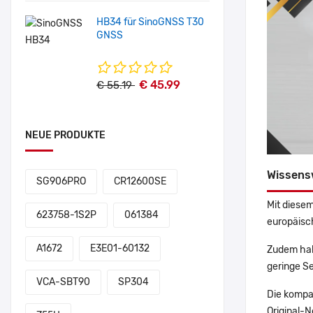
HB34 für SinoGNSS T30
GNSS
€ 45.99
€ 55.19
NEUE PRODUKTE
Wissens
SG906PRO
CR12600SE
Mit diesem
623758-1S2P
061384
europäisch
A1672
E3E01-60132
Zudem hab
geringe Se
VCA-SBT90
SP304
Die kompa
Original-N