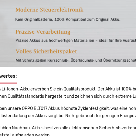
wertes:
 Li-Ionen-Akku erwerben Sie ein Qualitätsprodukt. Der Akku ist 100% b
en Qualitätsstandards hergestellt und zeichnen sich durch extreme La
en unsere OPPO BLT017 Akkus höchste Zyklenfestigkeit, was eine hoh
lbstentladung der Akkus sorgt bei Nichtgebrauch für geringen Energiev
tiblen Nachbau-Akkus besitzen alle elektronischen Sicherheitsvorkehr
etzteil aufgeladen werden.