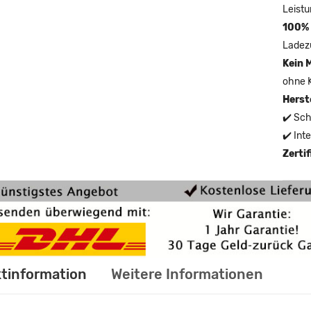
Leistu
100% 
Ladez
Kein 
ohne 
Herst
✔️ Sch
✔️ Int
Zerti
tinformation
Weitere Informationen