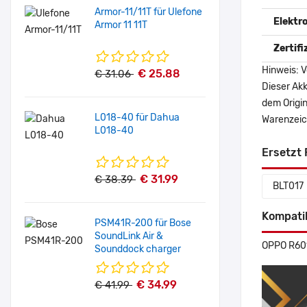
Armor-11/11T für Ulefone
Elektr
Armor 11 11T
Zertif
Hinweis: V
€ 25.88
€ 31.06
Dieser Akk
dem Origi
L018-40 für Dahua
Warenzeich
L018-40
Ersetzt 
€ 31.99
€ 38.39
BLT017
Kompati
PSM41R-200 für Bose
SoundLink Air &
OPPO R601
Sounddock charger
€ 34.99
€ 41.99