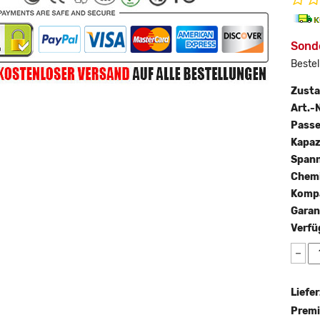
Sond
Bestel
Zust
Art.-N
Passe
Kapaz
Span
Chemi
Kompa
Garan
Verfü
−
Liefer
Premi